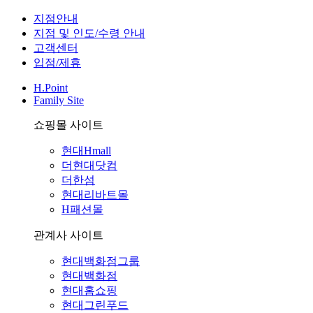
지점안내
지점 및 인도/수령 안내
고객센터
입점/제휴
H.Point
Family Site
쇼핑몰 사이트
현대Hmall
더현대닷컴
더한섬
현대리바트몰
H패션몰
관계사 사이트
현대백화점그룹
현대백화점
현대홈쇼핑
현대그린푸드