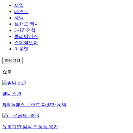
세일
베스트
혜택
브랜드 행사
3시간전샵
클리어런스
스페셜오더
아울렛
카테고리
쇼룸
웰니스관
뷰티&헬스 브랜드 다양한 혜택
유통기한 임박 화장품 특가