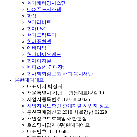
현대캐터링시스템
C&S푸드시스템
한섬
현대리바트
현대L&C
현대드림투어
현대퓨처넷
에버다임
현대바이오랜드
현대이지웰
벤디스(식권대장)
현대백화점그룹 사회 복지재단
㈜현대디에프
대표이사 박장서
서울특별시 강남구 영동대로82길 19
사업자등록번호 850-88-00325
사업자정보확인
판매자별 사업자 정보
통신판매업신고 2018-서울강남-02228
개인정보보호책임자 반형철
호스팅사업자 (주)현대디에프
대표번호 1811-6688