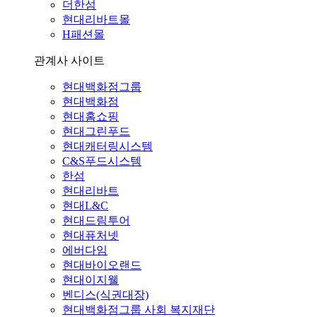
더한섬
현대리바트몰
H패션몰
관계사 사이트
현대백화점그룹
현대백화점
현대홈쇼핑
현대그린푸드
현대캐터링시스템
C&S푸드시스템
한섬
현대리바트
현대L&C
현대드림투어
현대퓨처넷
에버다임
현대바이오랜드
현대이지웰
벤디스(식권대장)
현대백화점그룹 사회 복지재단