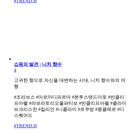
#TREND.H
쇼핑의 발견 ; 니치 향수
4
고귀한 향으로 자신을 대변하는 시대, 니치 향수와의 여
행
#조러브스 #아르마디파르마 #본투스탠드아웃 #반클리
프아펠 #라보라토리오올파티보 #반클리프아펠 #클라이
브크리스찬 #킬리안 #니콜라이 #르쿠방 #몽클레르 #디
스퀘어드
#TREND.H