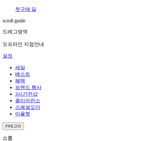
첫구매 딜
scroll guide
드레그영역
오프라인 지점안내
설정
세일
베스트
혜택
브랜드 행사
3시간전샵
클리어런스
스페셜오더
아울렛
카테고리
쇼룸