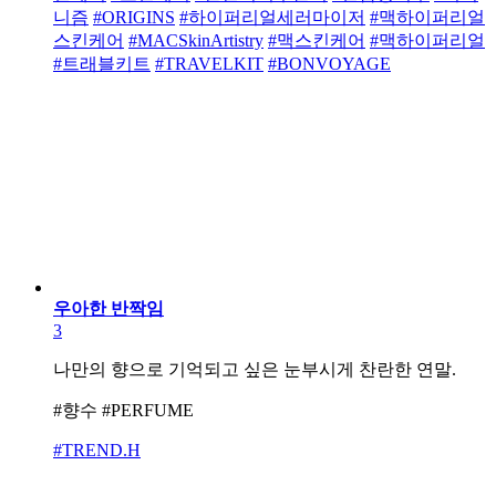
니즘
#ORIGINS
#하이퍼리얼세러마이저
#맥하이퍼리얼
스킨케어
#MACSkinArtistry
#맥스킨케어
#맥하이퍼리얼
#트래블키트
#TRAVELKIT
#BONVOYAGE
우아한 반짝임
3
나만의 향으로 기억되고 싶은 눈부시게 찬란한 연말.
#향수 #PERFUME
#TREND.H