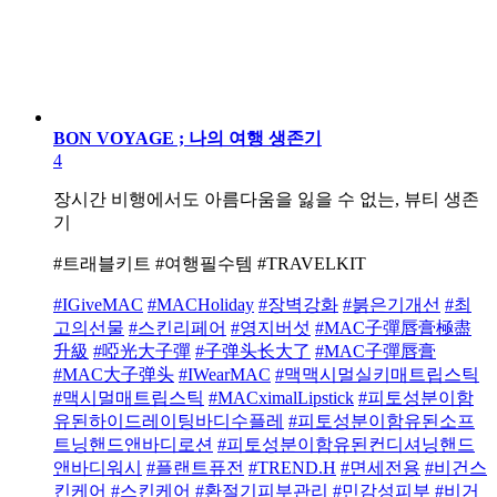
BON VOYAGE ; 나의 여행 생존기
4
장시간 비행에서도 아름다움을 잃을 수 없는, 뷰티 생존
기
#트래블키트 #여행필수템 #TRAVELKIT
#IGiveMAC
#MACHoliday
#장벽강화
#붉은기개선
#최
고의선물
#스킨리페어
#영지버섯
#MAC子彈唇膏極盡
升級
#啞光大子彈
#子弹头长大了
#MAC子彈唇膏
#MAC大子弹头
#IWearMAC
#맥맥시멀실키매트립스틱
#맥시멀매트립스틱
#MACximalLipstick
#피토성분이함
유된하이드레이팅바디수플레
#피토성분이함유된소프
트닝핸드앤바디로션
#피토성분이함유된컨디셔닝핸드
앤바디워시
#플랜트퓨전
#TREND.H
#면세전용
#비건스
킨케어
#스킨케어
#환절기피부관리
#민감성피부
#비거