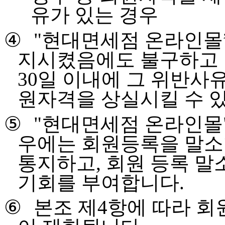
유가 있는 경우
④
"
현대면세점 온라인몰
지시켰음에도 불구하고 
30
일 이내에 그 위반사유
원자격을 상실시킬 수 
⑤
"
현대면세점 온라인몰
우에는 회원등록을 말
통지하고
,
회원 등록 말
기회를 부여합니다
.
⑥
본조 제
4
항에 따라 회