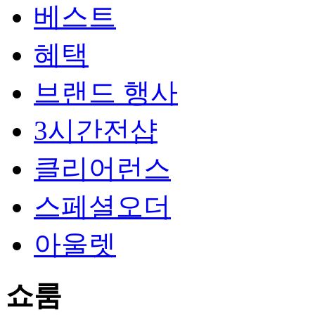
베스트
혜택
브랜드 행사
3시간전샵
클리어런스
스페셜오더
아울렛
쇼룸