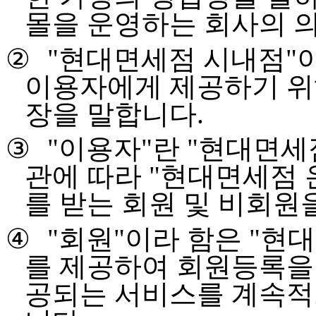
몰을 운영하는 회사의 
②
"
현대면세점 시내점
"
이용자에게 제공하기 위
장을 말합니다
.
③
"
이용자
"
란
"
현대면세
관에 따라
"
현대면세점 
를 받는 회원 및 비회원
④
"
회원
"
이라 함은
"
현대
를 제공하여 회원등록을
공되는 서비스를 계속적