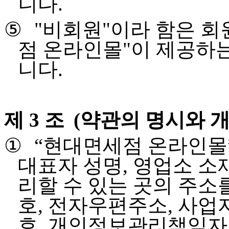
니다
.
⑤
"
비회원
"
이라 함은 회
점 온라인몰
"
이 제공하
니다
.
제 3 조
(
약관의 명시와 
①
“
현대면세점 온라인몰
대표자 성명
,
영업소 소
리할 수 있는 곳의 주소
호
,
전자우편주소
,
사업
호
,
개인정보관리책임자 