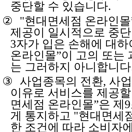
중단할 수 있습니다
.
②
"
현대면세점 온라인몰
제공이 일시적으로 중단
3
자가 입은 손해에 대
온라인몰
”
이 고의 또는
는 그러하지 아니합니다
③
사업종목의 전환
,
사업
이유로 서비스를 제공할
면세점 온라인몰
”
은 제
9
게 통지하고
"
현대면세점
한 조건에 따라 소비자