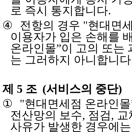
로 즉시 통지합니다
.
④
전항의 경우
"
현대면세
이용자가 입은 손해를 
온라인몰
”
이 고의 또는
는 그러하지 아니합니다
제 5 조
(
서비스의 중단
)
①
"
현대면세점 온라인몰
전산망의 보수
,
점검
,
교
사유가 발생한 경우에는