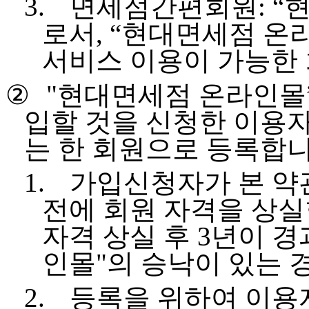
3.
면세점간편회원
:
“
로서
,
“현대면세점 온라
서비스 이용이 가능한
②
"
현대면세점 온라인몰
입할 것을 신청한 이용자
는 한 회원으로 등록합
1.
가입신청자가 본 약
전에 회원 자격을 상실
자격 상실 후
3
년이 경
인몰
"
의 승낙이 있는 
2.
등록을 위하여 이용