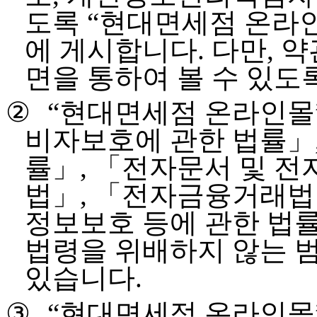
도록
“
현대면세점 온라
에 게시합니다
.
다만
,
약
면을 통하여 볼 수 있도
②
“
현대면세점 온라인몰
비자보호에 관한 법률」
률」
,
「전자문서 및 전
법」
,
「전자금융거래법
정보보호 등에 관한 법
법령을 위배하지 않는 범
있습니다
.
③
“
현대면세점 온라인몰