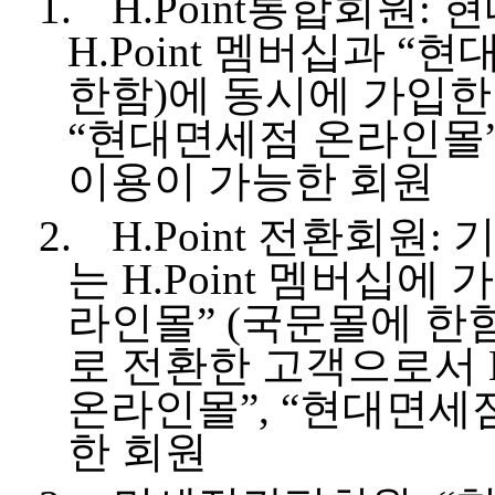
1.
H.Point
통합회원
:
현
H.Point
멤버십과
“
현
한함
)
에 동시에 가입
“
현대면세점 온라인몰
이용이 가능한 회원
2.
H.Point
전환회원
:
기
는
H.Point
멤버십에 가
라인몰”
(
국문몰에 한
로 전환한 고객으로서
온라인몰”
,
“현대면세점
한 회원