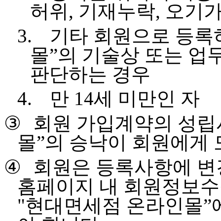
허위
,
기재누락
,
오기가
3.
기타 회원으로 등록
몰
”
의 기술상 또는 업
판단하는 경우
4.
만
14
세 미만인 자
③
회원 가입계약의 성
몰
”
의 승낙이 회원에게
④
회원은 등록사항에 변
홈페이지 내 회원정보수
"
현대면세점 온라인몰
”