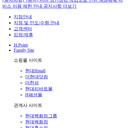
[공지사항]
[공지] 서버 정기점검 작업으로 인한 계좌등록 서
비스 이용 제한 안내
공지사항 더보기
지점안내
지점 및 인도/수령 안내
고객센터
입점/제휴
H.Point
Family Site
쇼핑몰 사이트
현대Hmall
더현대닷컴
더한섬
현대리바트몰
H패션몰
관계사 사이트
현대백화점그룹
현대백화점
현대홈쇼핑