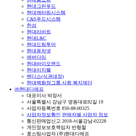
현대그린푸드
현대캐터링시스템
C&S푸드시스템
한섬
현대리바트
현대L&C
현대드림투어
현대퓨처넷
에버다임
현대바이오랜드
현대이지웰
벤디스(식권대장)
현대백화점그룹 사회 복지재단
㈜현대디에프
대표이사 박장서
서울특별시 강남구 영동대로82길 19
사업자등록번호 850-88-00325
사업자정보확인
판매자별 사업자 정보
통신판매업신고 2018-서울강남-02228
개인정보보호책임자 반형철
호스팅사업자 (주)현대디에프