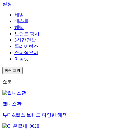
설정
세일
베스트
혜택
브랜드 행사
3시간전샵
클리어런스
스페셜오더
아울렛
카테고리
쇼룸
웰니스관
뷰티&헬스 브랜드 다양한 혜택