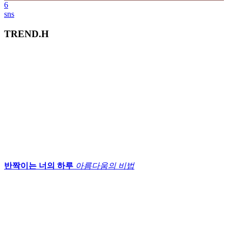
6
sns
TREND.H
반짝이는 너의 하루
아름다움의 비법