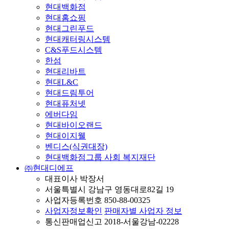
현대백화점
현대홈쇼핑
현대그린푸드
현대캐터링시스템
C&S푸드시스템
한섬
현대리바트
현대L&C
현대드림투어
현대퓨처넷
에버다임
현대바이오랜드
현대이지웰
벤디스(식권대장)
현대백화점그룹 사회 복지재단
㈜현대디에프
대표이사 박장서
서울특별시 강남구 영동대로82길 19
사업자등록번호 850-88-00325
사업자정보확인
판매자별 사업자 정보
통신판매업신고 2018-서울강남-02228