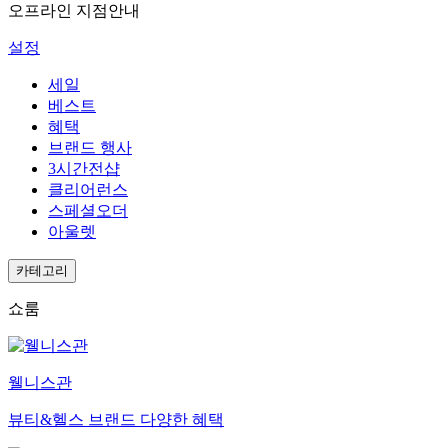
오프라인 지점안내
설정
세일
베스트
혜택
브랜드 행사
3시간전샵
클리어런스
스페셜오더
아울렛
카테고리
쇼룸
웰니스관
뷰티&헬스 브랜드 다양한 혜택