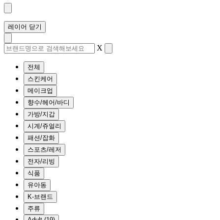
레이어 닫기
X
전체
스킨케어
메이크업
향수/헤어/바디
가방/지갑
시계/쥬얼리
패션/잡화
스포츠/레저
전자/리빙
식품
유아동
K-브랜드
주류
Adult (19)