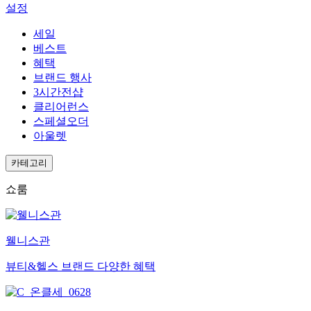
설정
세일
베스트
혜택
브랜드 행사
3시간전샵
클리어런스
스페셜오더
아울렛
카테고리
쇼룸
웰니스관
뷰티&헬스 브랜드 다양한 혜택