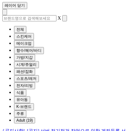
레이어 닫기
X
전체
스킨케어
메이크업
향수/헤어/바디
가방/지갑
시계/쥬얼리
패션/잡화
스포츠/레저
전자/리빙
식품
유아동
K-브랜드
주류
Adult (19)
[공지사항]
[공지] 서버 정기점검 작업으로 인한 계좌등록 서