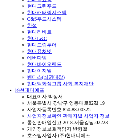
현대그린푸드
현대캐터링시스템
C&S푸드시스템
한섬
현대리바트
현대L&C
현대드림투어
현대퓨처넷
에버다임
현대바이오랜드
현대이지웰
벤디스(식권대장)
현대백화점그룹 사회 복지재단
㈜현대디에프
대표이사 박장서
서울특별시 강남구 영동대로82길 19
사업자등록번호 850-88-00325
사업자정보확인
판매자별 사업자 정보
통신판매업신고 2018-서울강남-02228
개인정보보호책임자 반형철
호스팅사업자 (주)현대디에프