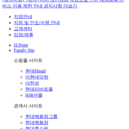
비스 이용 제한 안내
공지사항 더보기
지점안내
지점 및 인도/수령 안내
고객센터
입점/제휴
H.Point
Family Site
쇼핑몰 사이트
현대Hmall
더현대닷컴
더한섬
현대리바트몰
H패션몰
관계사 사이트
현대백화점그룹
현대백화점
현대홈쇼핑