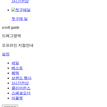
3시간전샵
첫구매 딜
scroll guide
드레그영역
오프라인 지점안내
설정
세일
베스트
혜택
브랜드 행사
3시간전샵
클리어런스
스페셜오더
아울렛