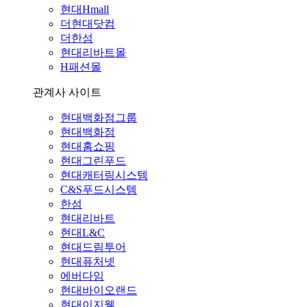
현대Hmall
더현대닷컴
더한섬
현대리바트몰
H패션몰
관계사 사이트
현대백화점그룹
현대백화점
현대홈쇼핑
현대그린푸드
현대캐터링시스템
C&S푸드시스템
한섬
현대리바트
현대L&C
현대드림투어
현대퓨처넷
에버다임
현대바이오랜드
현대이지웰