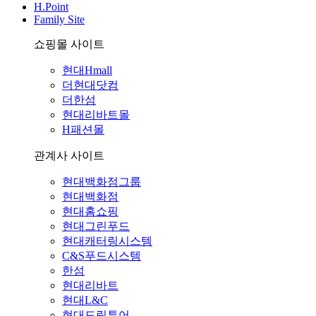
H.Point
Family Site
쇼핑몰 사이트
현대Hmall
더현대닷컴
더한섬
현대리바트몰
H패션몰
관계사 사이트
현대백화점그룹
현대백화점
현대홈쇼핑
현대그린푸드
현대캐터링시스템
C&S푸드시스템
한섬
현대리바트
현대L&C
현대드림투어