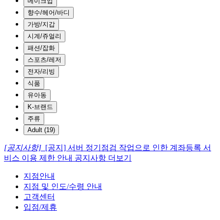
메이크업
향수/헤어/바디
가방/지갑
시계/쥬얼리
패션/잡화
스포츠/레저
전자/리빙
식품
유아동
K-브랜드
주류
Adult (19)
[공지사항]
[공지] 서버 정기점검 작업으로 인한 계좌등록 서
비스 이용 제한 안내
공지사항 더보기
지점안내
지점 및 인도/수령 안내
고객센터
입점/제휴