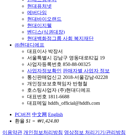
현대퓨처넷
에버다임
현대바이오랜드
현대이지웰
벤디스(식권대장)
현대백화점그룹 사회 복지재단
㈜현대디에프
대표이사 박장서
서울특별시 강남구 영동대로82길 19
사업자등록번호 850-88-00325
사업자정보확인
판매자별 사업자 정보
통신판매업신고 2018-서울강남-02228
개인정보보호책임자 반형철
호스팅사업자 (주)현대디에프
대표번호 1811-6688
대표메일 hddfs_official@hddfs.com
PC버전
中文网
English
환율
$1 = ￦1,424.80
이용약관
개인정보처리방침
영상정보 처리기기/관리방침