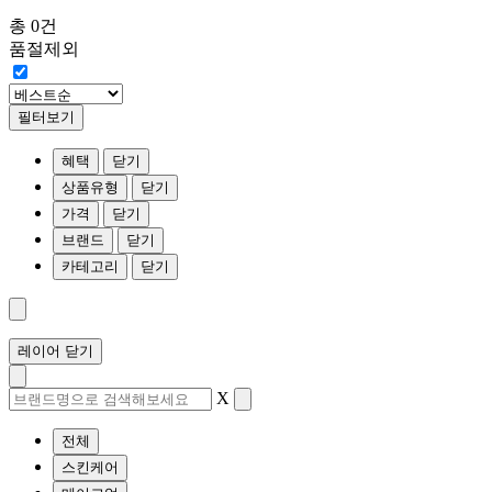
총 0건
품절제외
필터보기
혜택
닫기
상품유형
닫기
가격
닫기
브랜드
닫기
카테고리
닫기
레이어 닫기
X
전체
스킨케어