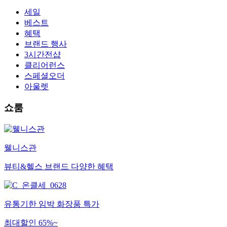
세일
베스트
혜택
브랜드 행사
3시간전샵
클리어런스
스페셜오더
아울렛
쇼룸
웰니스관
뷰티&헬스 브랜드 다양한 혜택
유통기한 임박 화장품 특가
최대할인 65%~