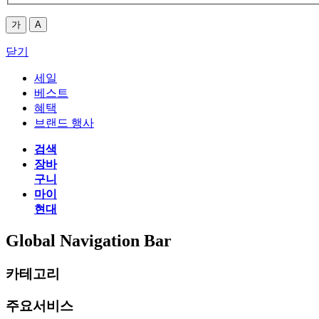
가
A
닫기
세일
베스트
혜택
브랜드 행사
검색
장바
구니
마이
현대
Global Navigation Bar
카테고리
주요서비스