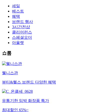
세일
베스트
혜택
브랜드 행사
3시간전샵
클리어런스
스페셜오더
아울렛
쇼룸
웰니스관
뷰티&헬스 브랜드 다양한 혜택
유통기한 임박 화장품 특가
최대할인 65%~