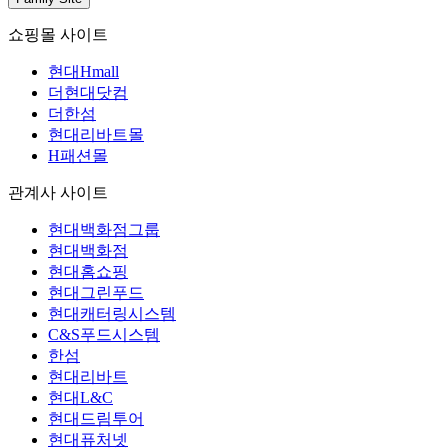
쇼핑몰 사이트
현대Hmall
더현대닷컴
더한섬
현대리바트몰
H패션몰
관계사 사이트
현대백화점그룹
현대백화점
현대홈쇼핑
현대그린푸드
현대캐터링시스템
C&S푸드시스템
한섬
현대리바트
현대L&C
현대드림투어
현대퓨처넷