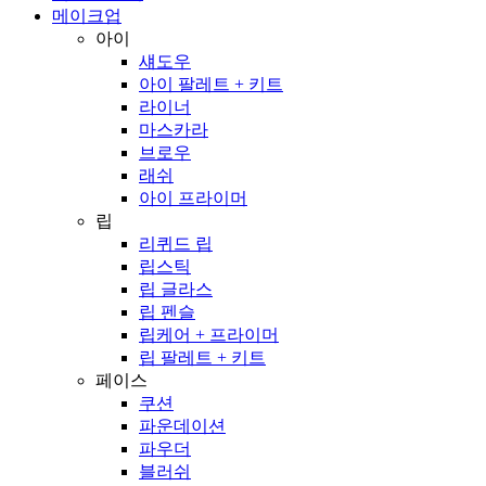
메이크업
아이
섀도우
아이 팔레트 + 키트
라이너
마스카라
브로우
래쉬
아이 프라이머
립
리퀴드 립
립스틱
립 글라스
립 펜슬
립케어 + 프라이머
립 팔레트 + 키트
페이스
쿠션
파운데이션
파우더
블러쉬