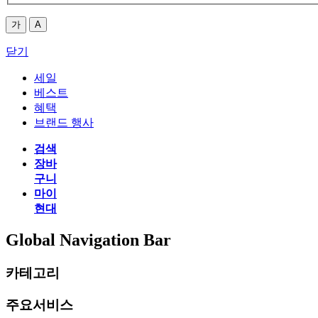
가
A
닫기
세일
베스트
혜택
브랜드 행사
검색
장바
구니
마이
현대
Global Navigation Bar
카테고리
주요서비스