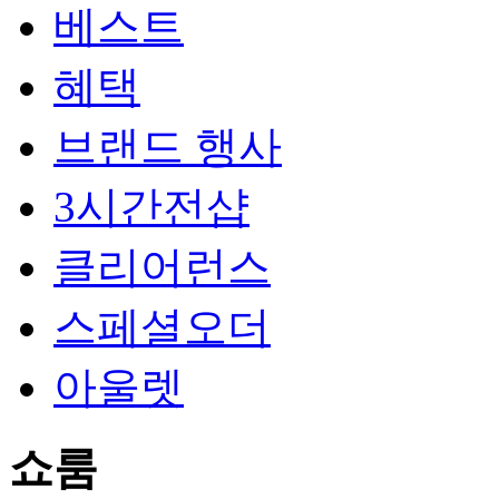
베스트
혜택
브랜드 행사
3시간전샵
클리어런스
스페셜오더
아울렛
쇼룸