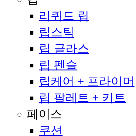
리퀴드 립
립스틱
립 글라스
립 펜슬
립케어 + 프라이머
립 팔레트 + 키트
페이스
쿠션