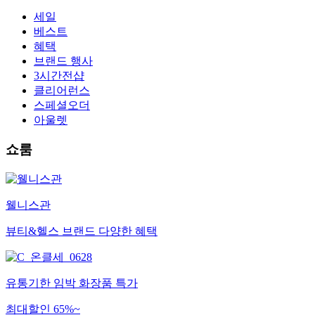
세일
베스트
혜택
브랜드 행사
3시간전샵
클리어런스
스페셜오더
아울렛
쇼룸
웰니스관
뷰티&헬스 브랜드 다양한 혜택
유통기한 임박 화장품 특가
최대할인 65%~