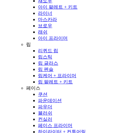
섀도우
아이 팔레트 + 키트
라이너
마스카라
브로우
래쉬
아이 프라이머
립
리퀴드 립
립스틱
립 글라스
립 펜슬
립케어 + 프라이머
립 팔레트 + 키트
페이스
쿠션
파운데이션
파우더
블러쉬
컨실러
페이스 프라이머
하이라이터 + 컨투어링