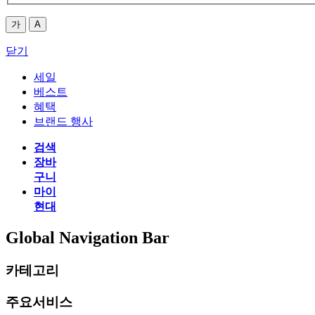
가
A
닫기
세일
베스트
혜택
브랜드 행사
검색
장바
구니
마이
현대
Global Navigation Bar
카테고리
주요서비스