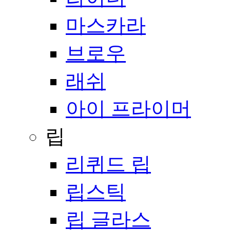
마스카라
브로우
래쉬
아이 프라이머
립
리퀴드 립
립스틱
립 글라스