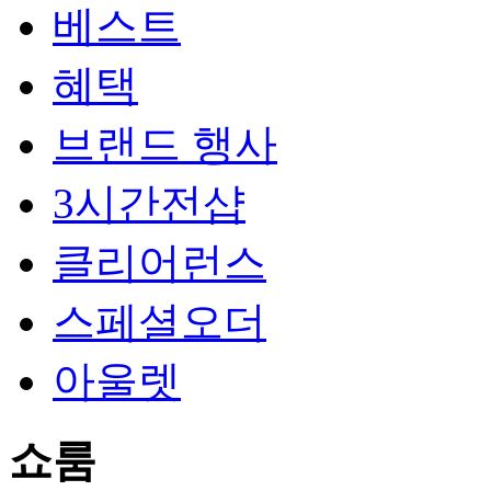
베스트
혜택
브랜드 행사
3시간전샵
클리어런스
스페셜오더
아울렛
쇼룸