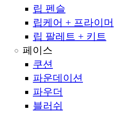
립 펜슬
립케어 + 프라이머
립 팔레트 + 키트
페이스
쿠션
파운데이션
파우더
블러쉬