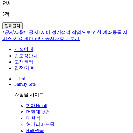
전체
5점
필터클릭
[공지사항]
[공지] 서버 정기점검 작업으로 인한 계좌등록 서
비스 이용 제한 안내
공지사항 더보기
지점안내
인도장안내
고객센터
입점/제휴
H.Point
Family Site
쇼핑몰 사이트
현대Hmall
더현대닷컴
더한섬
현대리바트몰
H패션몰