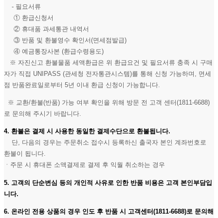
- 필요서류
① 환급신청서
② 휴대품 과세통관 내역서
③ 반품 및 환불영수 확인서(면세점발급)
④ 예금통장사본 (환급수령용도)
※ 자진신고 환불물품 세액환급은 위 환급요건 및 필요서류 충족 시 구매
자가 직접 UNIPASS (관세청 전자통관시스템)를 통해 신청 가능하며, 면세
점 반품완료일로부터 5년 이내 환급 신청이 가능합니다.
※ 교환/환불(반품) 가능 여부 확인을 위해 방문 전 고객 센터(1811-6688)
로 문의해 주시기 바랍니다.
4. 환불은 결제 시 사용한 동일한 결제수단으로 환불됩니다.
단, 다음의 경우는 주문취소 접수시 등록하신 출국자 본인 계좌번호로
환불이 됩니다.
ㆍ주문 시 휴대폰 소액결제로 결제 후 익월 취소하는 경우
5. 고객의 단순변심 등의 개인적 사유로 인한 반품 비용은 고객 본인부담입
니다.
6. 온라인 전용 상품의 경우 인도 후 반품 시 고객센터(1811-6688)로 문의해