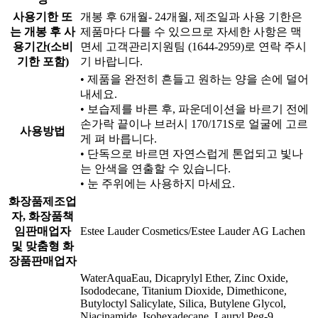
사용기한 또
개봉 후 6개월- 24개월, 제조일과 사용 기한은
는 개봉 후 사
제품마다 다를 수 있으므로 자세한 사항은 맥
용기간(소비
면세 고객관리지원팀 (1644-2959)로 연락 주시
기한 포함)
기 바랍니다.
• 제품을 완전히 흔들고 원하는 양을 손에 덜어
내세요.
• 보습제를 바른 후, 파운데이션을 바르기 전에
손가락 끝이나 브러시 170/171S로 얼굴에 고르
사용방법
게 펴 바릅니다.
• 단독으로 바르면 자연스럽게 톤업되고 빛나
는 안색을 연출할 수 있습니다.
• 눈 주위에는 사용하지 마세요.
화장품제조업
자, 화장품책
임판매업자
Estee Lauder Cosmetics/Estee Lauder AG Lachen
및 맞춤형 화
장품판매업자
WaterAquaEau, Dicaprylyl Ether, Zinc Oxide,
Isododecane, Titanium Dioxide, Dimethicone,
Butyloctyl Salicylate, Silica, Butylene Glycol,
Niacinamide, Isohexadecane, Lauryl Peg-9