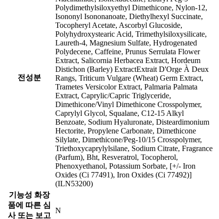
Polydimethylsiloxyethyl Dimethicone, Nylon-12,
Isononyl Isononanoate, Diethylhexyl Succinate,
Tocopheryl Acetate, Ascorbyl Glucoside,
Polyhydroxystearic Acid, Trimethylsiloxysilicate,
Laureth-4, Magnesium Sulfate, Hydrogenated
Polydecene, Caffeine, Prunus Serrulata Flower
Extract, Salicornia Herbacea Extract, Hordeum
Distichon (Barley) ExtractExtrait D'Orge À Deux
전성분
Rangs, Triticum Vulgare (Wheat) Germ Extract,
Trametes Versicolor Extract, Palmaria Palmata
Extract, Caprylic/Capric Triglyceride,
Dimethicone/Vinyl Dimethicone Crosspolymer,
Caprylyl Glycol, Squalane, C12-15 Alkyl
Benzoate, Sodium Hyaluronate, Disteardimonium
Hectorite, Propylene Carbonate, Dimethicone
Silylate, Dimethicone/Peg-10/15 Crosspolymer,
Triethoxycaprylylsilane, Sodium Citrate, Fragrance
(Parfum), Bht, Resveratrol, Tocopherol,
Phenoxyethanol, Potassium Sorbate, [+/- Iron
Oxides (Ci 77491), Iron Oxides (Ci 77492)]
(ILN53200)
기능성 화장
품에 따른 심
N
사 또는 보고