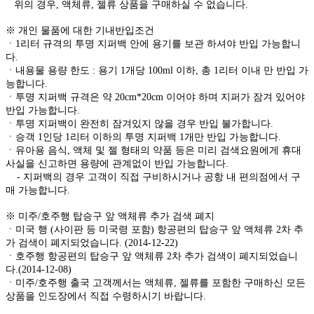
위의 경우, 액체류, 젤류 상품을 구매하실 수 없습니다.
※ 개인 물품에 대한 기내반입조건
ㆍ1리터 규격의 투명 지퍼백 안에 용기를 보관 하셔야 반입 가능합니
다.
ㆍ내용물 용량 한도 : 용기 1개당 100ml 이하, 총 1리터 이내 만 반입 가
능합니다.
ㆍ투명 지퍼백 규격은 약 20cm*20cm 이어야 하며 지퍼가 잠겨 있어야
반입 가능합니다.
ㆍ투명 지퍼백이 완전히 잠겨있지 않을 경우 반입 불가합니다.
ㆍ승객 1인당 1리터 이하의 투명 지퍼백 1개만 반입 가능합니다.
ㆍ유아용 음식, 액체 및 젤 형태의 약품 등은 미리 검색요원에게 휴대
사실을 신고하면 용량에 관계없이 반입 가능합니다.
- 지퍼백의 경우 고객이 직접 구비하시거나 공항 내 편의점에서 구
매 가능합니다.
※ 미주/호주행 탑승구 앞 액체류 추가 검색 폐지
ㆍ미국 행 (사이판 등 미국령 포함) 항공편의 탑승구 앞 액체류 2차 추
가 검색이 폐지되었습니다. (2014-12-22)
ㆍ호주행 항공편의 탑승구 앞 액체류 2차 추가 검색이 폐지되었습니
다.(2014-12-08)
ㆍ미주/호주행 출국 고객께서는 액체류, 젤류를 포함한 구매하신 모든
상품을 인도장에서 직접 수령하시기 바랍니다.