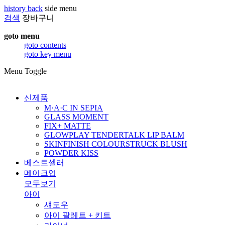
history back
side menu
검색
장바구니
goto menu
goto contents
goto key menu
Menu Toggle
신제품
M·A·C IN SEPIA
GLASS MOMENT
FIX+ MATTE
GLOWPLAY TENDERTALK LIP BALM
SKINFINISH COLOURSTRUCK BLUSH
POWDER KISS
베스트셀러
메이크업
모두보기
아이
섀도우
아이 팔레트 + 키트