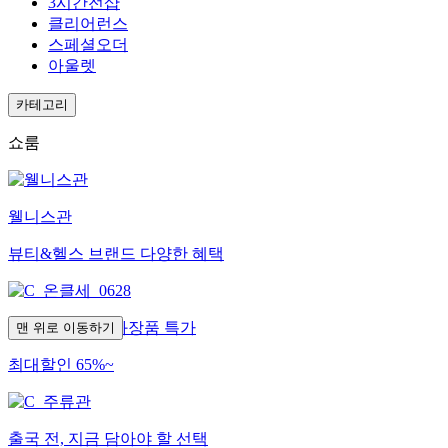
3시간전샵
클리어런스
스페셜오더
아울렛
카테고리
쇼룸
웰니스관
뷰티&헬스 브랜드 다양한 혜택
유통기한 임박 화장품 특가
맨 위로 이동하기
최대할인 65%~
출국 전, 지금 담아야 할 선택