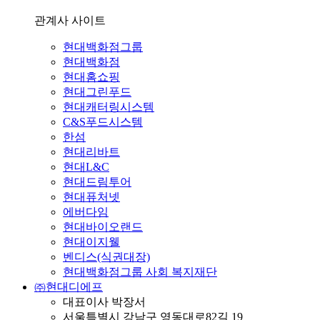
관계사 사이트
현대백화점그룹
현대백화점
현대홈쇼핑
현대그린푸드
현대캐터링시스템
C&S푸드시스템
한섬
현대리바트
현대L&C
현대드림투어
현대퓨처넷
에버다임
현대바이오랜드
현대이지웰
벤디스(식권대장)
현대백화점그룹 사회 복지재단
㈜현대디에프
대표이사 박장서
서울특별시 강남구 영동대로82길 19