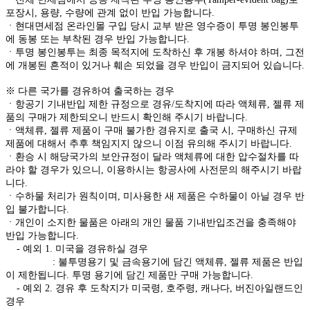
포장시, 용량, 수량에 관계 없이 반입 가능합니다.
ㆍ현대면세점 온라인몰 구입 당시 교부 받은 영수증이 투명 봉인봉투
에 동봉 또는 부착된 경우 반입 가능합니다.
ㆍ투명 봉인봉투는 최종 목적지에 도착하신 후 개봉 하셔야 하며, 그전
에 개봉된 흔적이 있거나 훼손 되었을 경우 반입이 금지되어 있습니다.
※ 다른 국가를 경유하여 출국하는 경우
ㆍ항공기 기내반입 제한 규정으로 경유/도착지에 따라 액체류, 젤류 제
품의 구매가 제한되오니 반드시 확인해 주시기 바랍니다.
ㆍ액체류, 젤류 제품이 구매 불가한 경유지로 출국 시, 구매하신 규제
제품에 대해서 추후 책임지지 않으니 이점 유의해 주시기 바랍니다.
ㆍ환승 시 해당국가의 보안규정이 달라 액체류에 대한 압수절차를 따
라야 할 경우가 있으니, 이용하시는 항공사에 사전문의 해주시기 바랍
니다.
ㆍ수하물 처리가 원칙이며, 미사용한 새 제품은 수하물이 아닐 경우 반
입 불가합니다.
ㆍ개인이 소지한 물품은 아래의 개인 물품 기내반입조건을 충족해야
반입 가능합니다.
- 예외 1. 미국을 경유하실 경우
: 불투명용기 및 금속용기에 담긴 액체류, 젤류 제품은 반입
이 제한됩니다. 투명 용기에 담긴 제품만 구매 가능합니다.
- 예외 2. 경유 후 도착지가 미국령, 호주령, 캐나다, 버진아일랜드인
경우