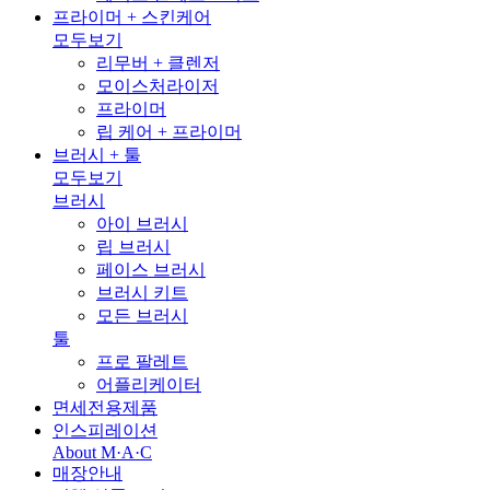
프라이머 + 스킨케어
모두보기
리무버 + 클렌저
모이스처라이저
프라이머
립 케어 + 프라이머
브러시 + 툴
모두보기
브러시
아이 브러시
립 브러시
페이스 브러시
브러시 키트
모든 브러시
툴
프로 팔레트
어플리케이터
면세전용제품
인스피레이션
About M·A·C
매장안내