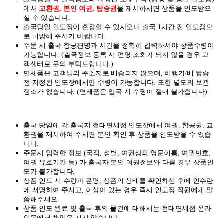
에서
교환권, 본인 여권, 탑승권
을
제시하시면
상품을 인도
받으
실
수 있습니다.
출국당일 인도장이 혼잡할 수 있사오니 출국 1시간 전 인도장으
로 내방해 주시기 바랍니다.
주문 시 출국 항공편명과 시간을 정확히 입력하셔야 상품수령이
가능합니다.
(출국정보 등록 시 편명 조회가 되지 않을 경우 고
객센터로 문의 부탁드립니다.)
면세품은 고객님의 주소지로 배송되지 않으며, 비행기/배 탑승
전 지정된 인도장에서만 수령이 가능합니다. 또한 별도의 보관
장소가 없습니다. (면세품은 입국 시 수령이 절대 불가합니다)
출국 당일에 각 출국지 현대면세점 인도장에서 여권, 항공권, 교
환권을 제시하여 주시면 본인 확인 후 상품을 인도받을 수 있습
니다.
주문시 입력한 정보 (국적, 성별, 여권상의 영문이름, 여권번호,
여권 유효기간 등) 가 출국자 본인 여권정보와 다를 경우 상품인
도가 불가합니다.
상품 인도 시 수량과 품명, 상품의 상태를 확인하신 후에 인수란
에 서명하여 주시고, 이상이 있는 경우 즉시 인도장 직원에게 말
씀해주세요.
상품 인도 완료 및 출국 후의 물건에 대해서는 현대면세점 온라
인몰에서 책임을 지지 않습니다.