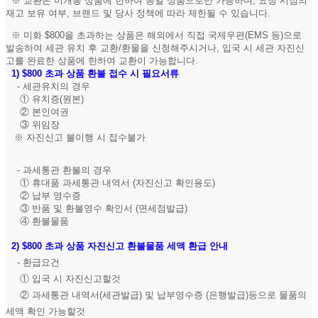
※ 교환은 미개봉 상품에 한하여 동일 상품으로만 가능하며, 요청 시점의
재고 보유 여부, 브랜드 및 당사 정책에 따라 제한될 수 있습니다.
※ 미화 $800을 초과하는 상품은 해외에서 직접 국제우편(EMS 등)으로
발송하여 세관 유치 후 교환/환물을 신청해주시거나, 입국 시 세관 자진신
고를 완료한 상품에 한하여 교환이 가능합니다.
1)
$800 초과 상품 환불 접수 시 필요서류
- 세관유치의 경우
① 유치증(원본)
② 본인여권
③ 위임장
※ 자진신고 불이행 시 접수불가
- 과세통관 환불의 경우
① 휴대품 과세통관 내역서 (자진신고 확인용도)
② 납부 영수증
③ 반품 및 환불영수 확인서 (면세점발급)
④ 환불물품
2)
$800 초과 상품 자진신고 환불물품 세액 환급 안내
- 환급요건
① 입국 시 자진신고할것
② 과세통관 내역서(세관발급) 및 납부영수증 (은행발급)등으로 물품의
세액 확인 가능할것