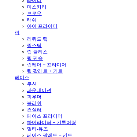
라이너
마스카라
브로우
래쉬
아이 프라이머
립
리퀴드 립
립스틱
립 글라스
립 펜슬
립케어 + 프라이머
립 팔레트 + 키트
페이스
쿠션
파운데이션
파우더
블러쉬
컨실러
페이스 프라이머
하이라이터 + 컨투어링
멀티-유즈
페이스 팔레트 + 키트