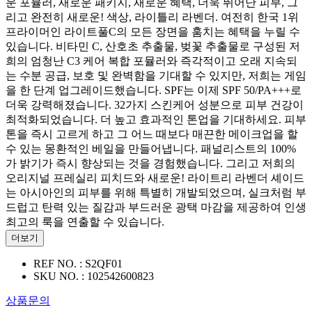
운 포뮬러, 새로운 패키지, 새로운 혜택, 더욱 뛰어난 피부, 그
리고 완전히 새로운! 색상, 라이틀리 라벤더. 여전히 한국 1위
프라이머인 라이트풀C의 모든 장면을 훔치는 혜택을 누릴 수
있습니다. 비타민 C, 산호초 추출물, 벚꽃 추출물로 구성된 저
희의 엄청난 C3 케어 복합 포뮬러와 즉각적이고 오래 지속되
는 수분 공급, 보호 및 완벽함을 기대할 수 있지만, 저희는 게임
을 한 단계 업그레이드했습니다. SPF는 이제 SPF 50/PA+++로
더욱 강력해졌습니다. 32가지 스킨케어 성분으로 피부 건강이
최적화되었습니다. 더 높고 효과적인 톤업을 기대하세요. 피부
톤을 즉시 고르게 하고 그 어느 때보다 매끈한 메이크업을 할
수 있는 몽환적인 베일을 만들어냅니다. 패널리스트의 100%
가 밝기가 즉시 향상되는 것을 경험했습니다. 그리고 저희의
오리지널 프레실리 피치드와 새로운! 라이트리 라벤더 셰이드
는 아시아인의 피부를 위해 특별히 개발되었으며, 실크처럼 부
드럽고 탄력 있는 질감과 부드러운 광택 마감을 제공하여 인생
최고의 룩을 연출할 수 있습니다.
더보기
REF NO. :
S2QF01
SKU NO. :
102542600823
상품문의