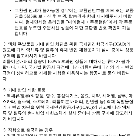
교환권 인쇄가 불가능한 경우에는 교환권번호를 메모 또는 교환
권을 SMS로 보내신 후 여권, 탑승권과 함께 제시해주시기 바랍
니다. 현대면세점 온라인몰 "마이현대 > 주문현황"에서 각 주문
번호를 누르면 주문하신 상품에 대한 교환권 번호 확인이 가능
합니다.
※ 액체 폭발물질 기내 반입 차단을 위한 국제민간항공기구(ICAO)의
권고에 따라 액체류 및 젤류의 휴대 반입 제한조치가 실시 중이니 상품
구매에 참고하시기 바랍니다.
리튬이온배터리 용량이 160Wh 초과인 상품에 대해서는 휴대가 불가
합니다. 다만, 국가별 항공사 규정에 따라 리튬이온배터리의 기내 반입
규정이 상이하므로 자세한 사항은 이용하시는 항공사로 문의 바랍니
다.
※ 기내 반입 제한 물품
ㆍ액체류/젤류(화장품, 향수, 홍삼엑기스, 음료, 치약, 헤어젤, 샴푸, 마
스카라, 립스틱, 스프레이, 리튬여분 배터리, 만년필 등) 액체 폭발물질
기내 반입 차단을 위한 국제민간항공기구(ICAO)의 권고에 따라 액체
류 및 젤류의 휴대반입 제한조치가 실시 중이니 상품 구매에 참고하시
기 바랍니다.
※ 직항으로 출국하는 경우
ㆍ전체 면세점에서 공동 제작된 투명 봉인봉투(Tamper-evident bag)로