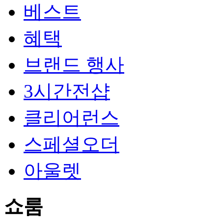
베스트
혜택
브랜드 행사
3시간전샵
클리어런스
스페셜오더
아울렛
쇼룸