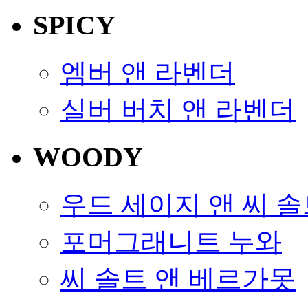
SPICY
엠버 앤 라벤더
실버 버치 앤 라벤더
WOODY
우드 세이지 앤 씨 
포머그래니트 누와
씨 솔트 앤 베르가못