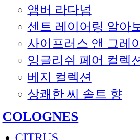
앰버 라다넘
센트 레이어링 알아
사이프러스 앤 그레
잉글리쉬 페어 컬렉
베지 컬렉션
상쾌한 씨 솔트 향
COLOGNES
CITRUS