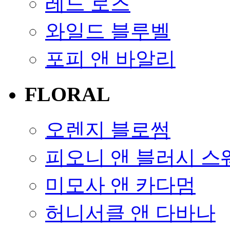
레드 로즈
와일드 블루벨
포피 앤 바알리
FLORAL
오렌지 블로썸
피오니 앤 블러시 
미모사 앤 카다멈
허니서클 앤 다바나