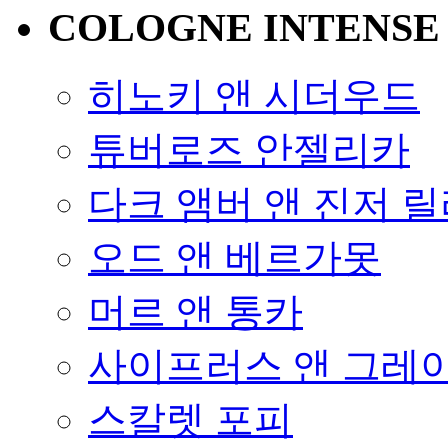
COLOGNE INTENSE
히노키 앤 시더우드
튜버로즈 안젤리카
다크 앰버 앤 진저 
오드 앤 베르가못
머르 앤 통카
사이프러스 앤 그레
스칼렛 포피