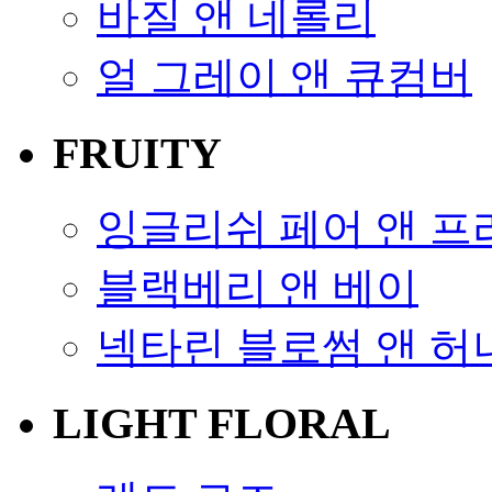
바질 앤 네롤리
얼 그레이 앤 큐컴버
FRUITY
잉글리쉬 페어 앤 
블랙베리 앤 베이
넥타린 블로썸 앤 허
LIGHT FLORAL