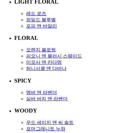
LIGHT FLORAL
레드 로즈
와일드 블루벨
포피 앤 바알리
FLORAL
오렌지 블로썸
피오니 앤 블러시 스웨이드
미모사 앤 카다멈
허니서클 앤 다바나
SPICY
엠버 앤 라벤더
실버 버치 앤 라벤더
WOODY
우드 세이지 앤 씨 솔트
포머그래니트 누와