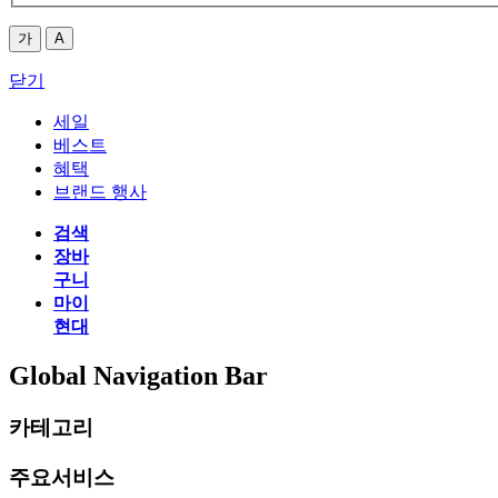
가
A
닫기
세일
베스트
혜택
브랜드 행사
검색
장바
구니
마이
현대
Global Navigation Bar
카테고리
주요서비스