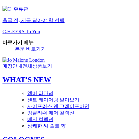
출국 전, 지금 담아야 할 선택
C.H.EERS To You
바로가기 메뉴
본문 바로가기
매장안내
전체상품보기
WHAT'S NEW
앰버 라다넘
센트 레이어링 알아보기
사이프러스 앤 그레이프바인
잉글리쉬 페어 컬렉션
베지 컬렉션
상쾌한 씨 솔트 향