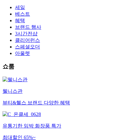
세일
베스트
혜택
브랜드 행사
3시간전샵
클리어런스
스페셜오더
아울렛
쇼룸
웰니스관
뷰티&헬스 브랜드 다양한 혜택
유통기한 임박 화장품 특가
최대할인 65%~