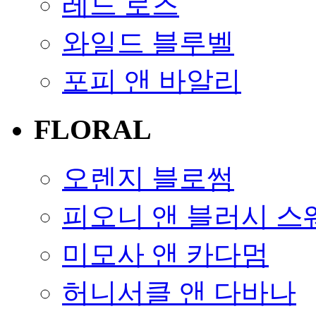
레드 로즈
와일드 블루벨
포피 앤 바알리
FLORAL
오렌지 블로썸
피오니 앤 블러시 
미모사 앤 카다멈
허니서클 앤 다바나