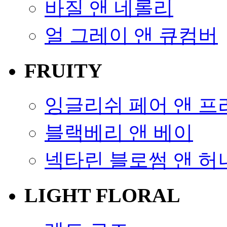
바질 앤 네롤리
얼 그레이 앤 큐컴버
FRUITY
잉글리쉬 페어 앤 
블랙베리 앤 베이
넥타린 블로썸 앤 허
LIGHT FLORAL