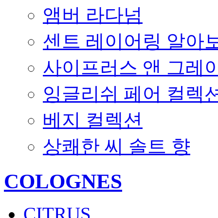
앰버 라다넘
센트 레이어링 알아
사이프러스 앤 그레
잉글리쉬 페어 컬렉
베지 컬렉션
상쾌한 씨 솔트 향
COLOGNES
CITRUS