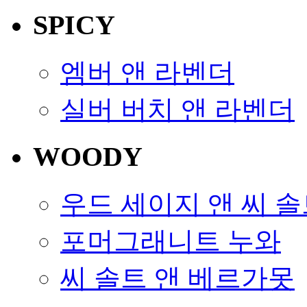
SPICY
엠버 앤 라벤더
실버 버치 앤 라벤더
WOODY
우드 세이지 앤 씨 
포머그래니트 누와
씨 솔트 앤 베르가못