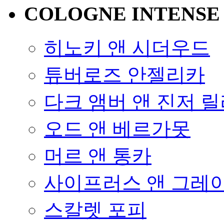
COLOGNE INTENSE
히노키 앤 시더우드
튜버로즈 안젤리카
다크 앰버 앤 진저 
오드 앤 베르가못
머르 앤 통카
사이프러스 앤 그레
스칼렛 포피