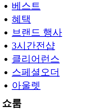
베스트
혜택
브랜드 행사
3시간전샵
클리어런스
스페셜오더
아울렛
쇼룸