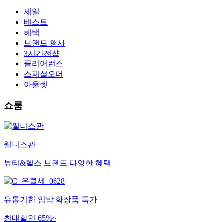
세일
베스트
혜택
브랜드 행사
3시간전샵
클리어런스
스페셜오더
아울렛
쇼룸
웰니스관
뷰티&헬스 브랜드 다양한 혜택
유통기한 임박 화장품 특가
최대할인 65%~