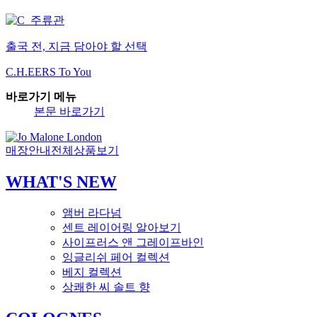
출국 전, 지금 담아야 할 선택
C.H.EERS To You
바로가기 메뉴
본문 바로가기
매장안내
전체상품보기
WHAT'S NEW
앰버 라다넘
센트 레이어링 알아보기
사이프러스 앤 그레이프바인
잉글리쉬 페어 컬렉션
베지 컬렉션
상쾌한 씨 솔트 향