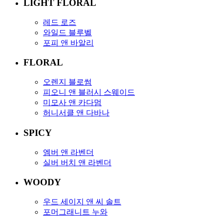
LIGHT FLORAL
레드 로즈
와일드 블루벨
포피 앤 바알리
FLORAL
오렌지 블로썸
피오니 앤 블러시 스웨이드
미모사 앤 카다멈
허니서클 앤 다바나
SPICY
엠버 앤 라벤더
실버 버치 앤 라벤더
WOODY
우드 세이지 앤 씨 솔트
포머그래니트 누와