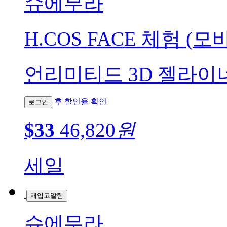
슈에무라
H.COS FACE 체험 (모
언리미티드 3D 젤라이너 d
후 할인율 확인
로그인
$33
46,820
원
세일
재입고알림
슈에무라