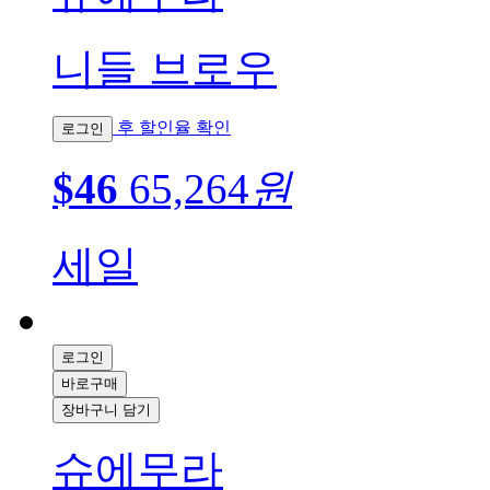
니들 브로우
후 할인율 확인
로그인
$46
65,264
원
세일
로그인
바로구매
장바구니 담기
슈에무라