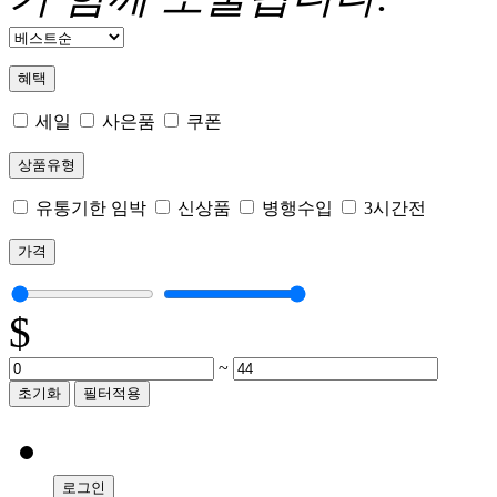
혜택
세일
사은품
쿠폰
상품유형
유통기한 임박
신상품
병행수입
3시간전
가격
$
~
초기화
필터적용
로그인