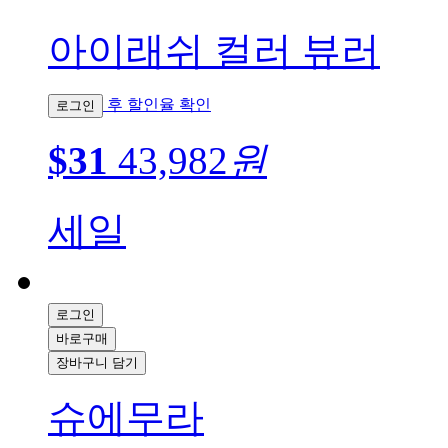
아이래쉬 컬러 뷰러
후 할인율 확인
로그인
$31
43,982
원
세일
로그인
바로구매
장바구니 담기
슈에무라