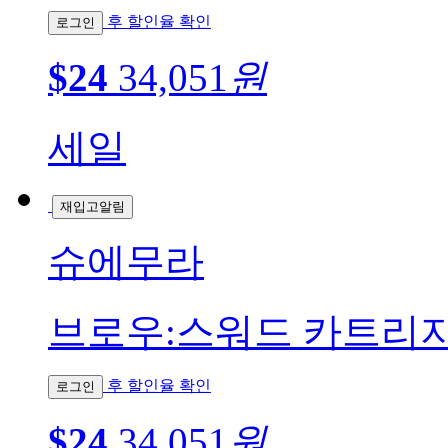
후 할인율 확인
로그인
$24
34,051
원
세일
재입고알림
슈에무라
브로우:스워드 카트리지 
후 할인율 확인
로그인
$24
34,051
원