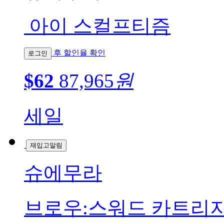
아이 스컬프티즘
후 할인율 확인
로그인
$62
87,965
원
세일
재입고알림
슈에무라
브로우:스워드 카트리지 