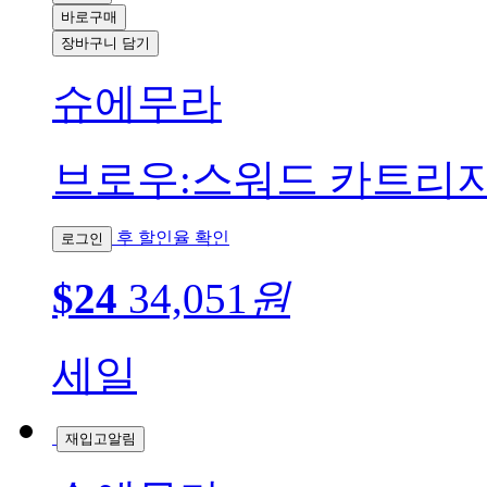
바로구매
장바구니 담기
슈에무라
브로우:스워드 카트리지 
후 할인율 확인
로그인
$24
34,051
원
세일
재입고알림