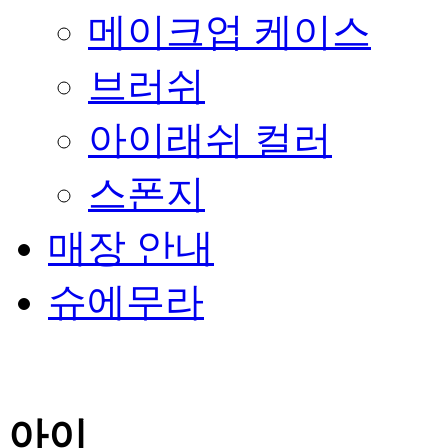
메이크업 케이스
브러쉬
아이래쉬 컬러
스폰지
매장 안내
슈에무라
아이