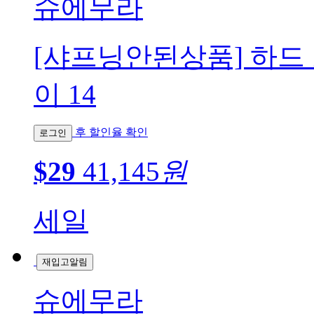
슈에무라
[샤프닝안된상품] 하드
이 14
후 할인율 확인
로그인
$29
41,145
원
세일
재입고알림
슈에무라