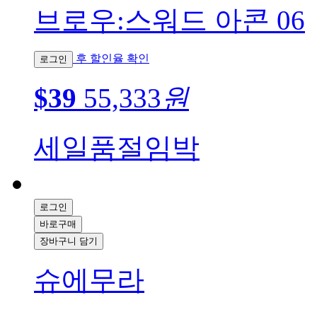
브로우:스워드 아콘 06
후 할인율 확인
로그인
$39
55,333
원
세일
품절임박
로그인
바로구매
장바구니 담기
슈에무라