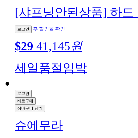
[샤프닝안된상품] 하드
후 할인율 확인
로그인
$29
41,145
원
세일
품절임박
로그인
바로구매
장바구니 담기
슈에무라