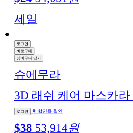
세일
로그인
바로구매
장바구니 담기
슈에무라
3D 래쉬 케어 마스카라
후 할인율 확인
로그인
$38
53,914
원