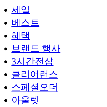
세일
베스트
혜택
브랜드 행사
3시간전샵
클리어런스
스페셜오더
아울렛