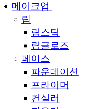
메이크업
립
립스틱
립글로즈
페이스
파운데이션
프라이머
컨실러