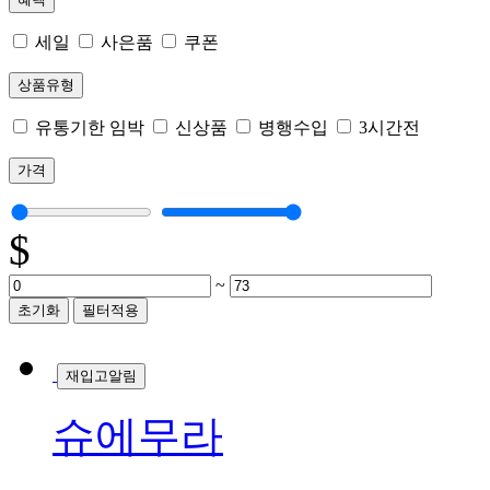
세일
사은품
쿠폰
상품유형
유통기한 임박
신상품
병행수입
3시간전
가격
$
~
초기화
필터적용
재입고알림
슈에무라