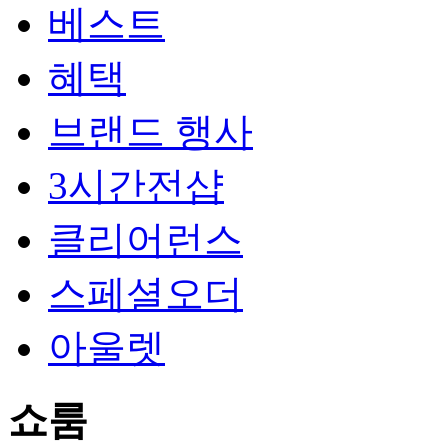
베스트
혜택
브랜드 행사
3시간전샵
클리어런스
스페셜오더
아울렛
쇼룸