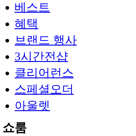
베스트
혜택
브랜드 행사
3시간전샵
클리어런스
스페셜오더
아울렛
쇼룸