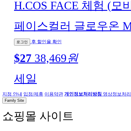
H.COS FACE 체험 (모
페이스컬러 글로우온 M345 
후 할인율 확인
로그인
$27
38,469
원
세일
지점 안내
입점/제휴
이용약관
개인정보처리방침
영상정보처리기
Family Site
쇼핑몰 사이트