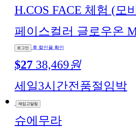
H.COS FACE 체험 (모
페이스컬러 글로우온 M225 
후 할인율 확인
로그인
$27
38,469
원
세일
3시간전
품절임박
재입고알림
슈에무라