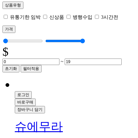
상품유형
유통기한 임박
신상품
병행수입
3시간전
가격
$
~
초기화
필터적용
로그인
바로구매
장바구니 담기
슈에무라