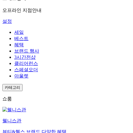
오프라인 지점안내
설정
세일
베스트
혜택
브랜드 행사
3시간전샵
클리어런스
스페셜오더
아울렛
카테고리
쇼룸
웰니스관
뷰티&헬스 브랜드 다양한 혜택