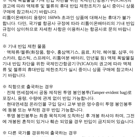
※ 액체 폭발물질 기내 반입 차단을 위한 국제민간항공기구(ICAO)의
권고에 따라 액체류 및 젤류의 휴대 반입 제한조치가 실시 중이니 상품
구매에 참고하시기 바랍니다.
리튬이온배터리 용량이 160Wh 초과인 상품에 대해서는 휴대가 불가
합니다. 다만, 국가별 항공사 규정에 따라 리튬이온배터리의 기내 반입
규정이 상이하므로 자세한 사항은 이용하시는 항공사로 문의 바랍니
다.
※ 기내 반입 제한 물품
ㆍ액체류/젤류(화장품, 향수, 홍삼엑기스, 음료, 치약, 헤어젤, 샴푸, 마
스카라, 립스틱, 스프레이, 리튬여분 배터리, 만년필 등) 액체 폭발물질
기내 반입 차단을 위한 국제민간항공기구(ICAO)의 권고에 따라 액체
류 및 젤류의 휴대반입 제한조치가 실시 중이니 상품 구매에 참고하시
기 바랍니다.
※ 직항으로 출국하는 경우
ㆍ전체 면세점에서 공동 제작된 투명 봉인봉투(Tamper-evident bag)로
포장시, 용량, 수량에 관계 없이 반입 가능합니다.
ㆍ현대면세점 온라인몰 구입 당시 교부 받은 영수증이 투명 봉인봉투
에 동봉 또는 부착된 경우 반입 가능합니다.
ㆍ투명 봉인봉투는 최종 목적지에 도착하신 후 개봉 하셔야 하며, 그전
에 개봉된 흔적이 있거나 훼손 되었을 경우 반입이 금지되어 있습니다.
※ 다른 국가를 경유하여 출국하는 경우