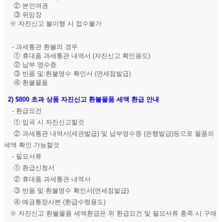
② 본인여권
③ 위임장
※ 자진신고 불이행 시 접수불가
- 과세통관 환불의 경우
① 휴대품 과세통관 내역서 (자진신고 확인용도)
② 납부 영수증
③ 반품 및 환불영수 확인서 (면세점발급)
④ 환불물품
2)
$800 초과 상품 자진신고 환불물품 세액 환급 안내
- 환급요건
① 입국 시 자진신고할것
② 과세통관 내역서(세관발급) 및 납부영수증 (은행발급)등으로 물품의
세액 확인 가능할것
- 필요서류
① 환급신청서
② 휴대품 과세통관 내역서
③ 반품 및 환불영수 확인서(면세점발급)
④ 예금통장사본 (환급수령용도)
※ 자진신고 환불물품 세액환급은 위 환급요건 및 필요서류 충족 시 구매