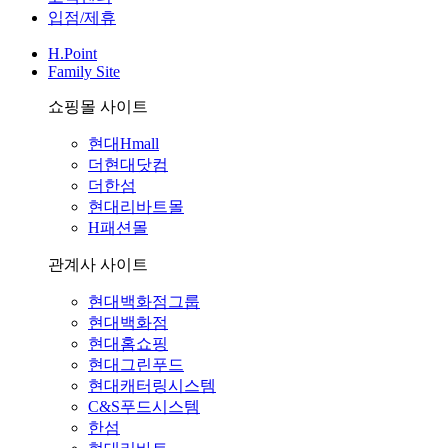
입점/제휴
H.Point
Family Site
쇼핑몰 사이트
현대Hmall
더현대닷컴
더한섬
현대리바트몰
H패션몰
관계사 사이트
현대백화점그룹
현대백화점
현대홈쇼핑
현대그린푸드
현대캐터링시스템
C&S푸드시스템
한섬