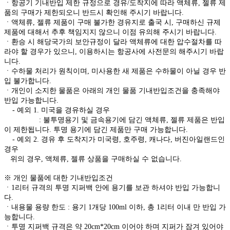
ㆍ항공기 기내반입 제한 규정으로 경유/도착지에 따라 액체류, 젤류 제
품의 구매가 제한되오니 반드시 확인해 주시기 바랍니다.
ㆍ액체류, 젤류 제품이 구매 불가한 경유지로 출국 시, 구매하신 규제
제품에 대해서 추후 책임지지 않으니 이점 유의해 주시기 바랍니다.
ㆍ환승 시 해당국가의 보안규정이 달라 액체류에 대한 압수절차를 따
라야 할 경우가 있으니, 이용하시는 항공사에 사전문의 해주시기 바랍
니다.
ㆍ수하물 처리가 원칙이며, 미사용한 새 제품은 수하물이 아닐 경우 반
입 불가합니다.
ㆍ개인이 소지한 물품은 아래의 개인 물품 기내반입조건을 충족해야
반입 가능합니다.
- 예외 1. 미국을 경유하실 경우
: 불투명용기 및 금속용기에 담긴 액체류, 젤류 제품은 반입
이 제한됩니다. 투명 용기에 담긴 제품만 구매 가능합니다.
- 예외 2. 경유 후 도착지가 미국령, 호주령, 캐나다, 버진아일랜드인
경우
위의 경우, 액체류, 젤류 상품을 구매하실 수 없습니다.
※ 개인 물품에 대한 기내반입조건
ㆍ1리터 규격의 투명 지퍼백 안에 용기를 보관 하셔야 반입 가능합니
다.
ㆍ내용물 용량 한도 : 용기 1개당 100ml 이하, 총 1리터 이내 만 반입 가
능합니다.
ㆍ투명 지퍼백 규격은 약 20cm*20cm 이어야 하며 지퍼가 잠겨 있어야