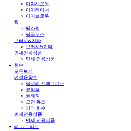
아이섀도우
아이라이너
아이브로우
립
립스틱
립글로스
브러시&기타
브러시&기타
면세전용상품
면세 전용상품
향수
모두보기
여성용향수
럭셔리 프래그런스
뷰티풀
플레져
모던 뮤즈
기타 향수
면세전용상품
면세 전용상품
리-뉴트리브