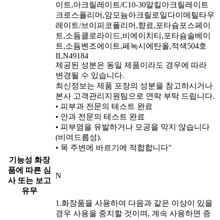
이트,아크릴레이트/C10-30알킬아크릴레이트
크로스폴리머,암모늄아크릴로일다이메틸타우
레이트/브이피코폴리머,향료,포타슘포스페이
트,소듐클로라이드,비에이치티,포타슘솔베이
트,소듐벤조에이트,페녹시에탄올,적색504호
ILN49184
제공된 성분은 동일 제품이라도 경우에 따라
변경될 수 있습니다.
최신정보는 제품 포장의 성분을 참고하시거나
본사 고객관리지원팀으로 연락 부탁 드립니다.
• 피부과 전문의 테스트 완료
• 안과 전문의 테스트 완료
• 피부염을 유발하거나 모공을 막지 않습니다
(비여드름성).
• 목 주변에 바르기에 적합합니다"
기능성 화장
품에 따른 심
N
사 또는 보고
유무
1.화장품을 사용하여 다음과 같은 이상이 있을
경우 사용을 중지할 것이며, 계속 사용하면 증