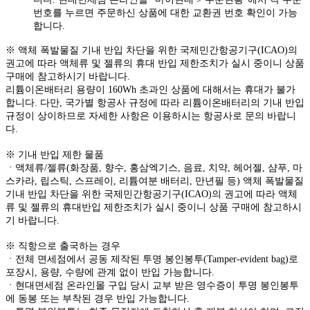
번호를 누르면 주문하신 상품에 대한 교환권 번호 확인이 가능
합니다.
※ 액체 폭발물질 기내 반입 차단을 위한 국제민간항공기구(ICAO)의
권고에 따라 액체류 및 젤류의 휴대 반입 제한조치가 실시 중이니 상품
구매에 참고하시기 바랍니다.
리튬이온배터리 용량이 160Wh 초과인 상품에 대해서는 휴대가 불가
합니다. 다만, 국가별 항공사 규정에 따라 리튬이온배터리의 기내 반입
규정이 상이하므로 자세한 사항은 이용하시는 항공사로 문의 바랍니
다.
※ 기내 반입 제한 물품
ㆍ액체류/젤류(화장품, 향수, 홍삼엑기스, 음료, 치약, 헤어젤, 샴푸, 마
스카라, 립스틱, 스프레이, 리튬여분 배터리, 만년필 등) 액체 폭발물질
기내 반입 차단을 위한 국제민간항공기구(ICAO)의 권고에 따라 액체
류 및 젤류의 휴대반입 제한조치가 실시 중이니 상품 구매에 참고하시
기 바랍니다.
※ 직항으로 출국하는 경우
ㆍ전체 면세점에서 공동 제작된 투명 봉인봉투(Tamper-evident bag)로
포장시, 용량, 수량에 관계 없이 반입 가능합니다.
ㆍ현대면세점 온라인몰 구입 당시 교부 받은 영수증이 투명 봉인봉투
에 동봉 또는 부착된 경우 반입 가능합니다.