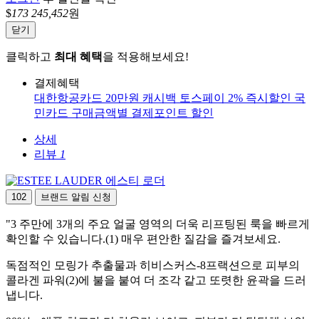
$
173
245,452
원
닫기
클릭하고
최대 혜택
을 적용해보세요!
결제혜택
대한항공카드 20만원 캐시백
토스페이 2% 즉시할인
국
민카드 구매금액별 결제포인트 할인
상세
리뷰
1
에스티 로더
102
브랜드 알림 신청
"3 주만에 3개의 주요 얼굴 영역의 더욱 리프팅된 룩을 빠르게
확인할 수 있습니다.(1) 매우 편안한 질감을 즐겨보세요.
독점적인 모링가 추출물과 히비스커스-8프랙션으로 피부의
콜라겐 파워(2)에 불을 붙여 더 조각 같고 또렷한 윤곽을 드러
냅니다.