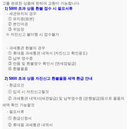
고를 완료한 상품에 한하여 교환이 가능합니다.
1)
$800 초과 상품 환불 접수 시 필요서류
- 세관유치의 경우
① 유치증(원본)
② 본인여권
③ 위임장
※ 자진신고 불이행 시 접수불가
- 과세통관 환불의 경우
① 휴대품 과세통관 내역서 (자진신고 확인용도)
② 납부 영수증
③ 반품 및 환불영수 확인서 (면세점발급)
④ 환불물품
2)
$800 초과 상품 자진신고 환불물품 세액 환급 안내
- 환급요건
① 입국 시 자진신고할것
② 과세통관 내역서(세관발급) 및 납부영수증 (은행발급)등으로 물품의
세액 확인 가능할것
- 필요서류
① 환급신청서
② 휴대품 과세통관 내역서