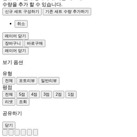
수량을 추가 할 수 있습니다.
신규 세트 구성하기
기존 세트 수량 추가하기
취소
레이어 닫기
장바구니
바로구매
레이어 닫기
보기 옵션
유형
전체
포토리뷰
일반리뷰
평점
전체
5점
4점
3점
2점
1점
리셋
조회
공유하기
닫기