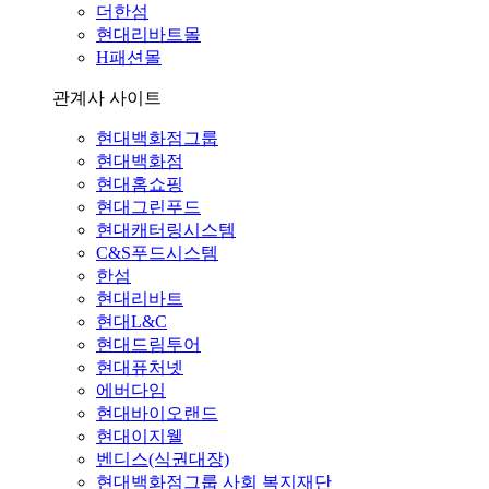
더한섬
현대리바트몰
H패션몰
관계사 사이트
현대백화점그룹
현대백화점
현대홈쇼핑
현대그린푸드
현대캐터링시스템
C&S푸드시스템
한섬
현대리바트
현대L&C
현대드림투어
현대퓨처넷
에버다임
현대바이오랜드
현대이지웰
벤디스(식권대장)
현대백화점그룹 사회 복지재단