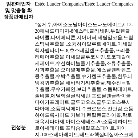
임판매업자
Estée Lauder Companies/Estée Lauder Companies
및 맞춤형 화
장품판매업자
"정제수,아이소노닐아이소노나노에이트,C12-
20애씨드피이지-8에스터,글리세린,부틸렌글
라이콜,다이메티콘,시어버터,세틸알코올,드럼
스틱씨추출물,,소듐하이알루로네이트,아세틸
헥사펩타이드-8,호스테일켈프추출물,프리클
리페어추출물,아세틸글루코사민,토코페릴아
세테이트,수선화비늘줄기추출물,조류추출물,
사과추출물,오이열매추출물,에스큘렌타렌즈
콩추출물,수박추출물,슈가켈프추출물,흰무늬
엉겅퀴추출물,해바라기씨추출물,제주진득찰
추출물,무수카페인,보리추출물,소듐락테이트,
솔비톨,에틸헥실글리세린,프로필렌글라이콜
다이카프레이트,글루코오스,글루코오스옥시
다아제,소듐피씨에이,수크로오스,잔탄검,소듐
하이드록사이드,카보머,펜틸렌글라이콜,락토
퍼옥시다아제,아이소세테스-20,소듐데하이드
전성분
로아세테이트,포타슘세틸포스페이트,피이
지-100스테아레이트,테트라헥실데실아스코베