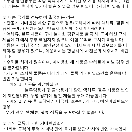
ㆍ투명 봉인봉투는 최종 목적지에 도착하신 후 개봉 하셔야 하며, 그전
에 개봉된 흔적이 있거나 훼손 되었을 경우 반입이 금지되어 있습니다.
※ 다른 국가를 경유하여 출국하는 경우
ㆍ항공기 기내반입 제한 규정으로 경유/도착지에 따라 액체류, 젤류 제
품의 구매가 제한되오니 반드시 확인해 주시기 바랍니다.
ㆍ액체류, 젤류 제품이 구매 불가한 경유지로 출국 시, 구매하신 규제
제품에 대해서 추후 책임지지 않으니 이점 유의해 주시기 바랍니다.
ㆍ환승 시 해당국가의 보안규정이 달라 액체류에 대한 압수절차를 따
라야 할 경우가 있으니, 이용하시는 항공사에 사전문의 해주시기 바랍
니다.
ㆍ수하물 처리가 원칙이며, 미사용한 새 제품은 수하물이 아닐 경우 반
입 불가합니다.
ㆍ개인이 소지한 물품은 아래의 개인 물품 기내반입조건을 충족해야
반입 가능합니다.
- 예외 1. 미국을 경유하실 경우
: 불투명용기 및 금속용기에 담긴 액체류, 젤류 제품은 반입
이 제한됩니다. 투명 용기에 담긴 제품만 구매 가능합니다.
- 예외 2. 경유 후 도착지가 미국령, 호주령, 캐나다, 버진아일랜드인
경우
위의 경우, 액체류, 젤류 상품을 구매하실 수 없습니다.
※ 개인 물품에 대한 기내반입조건
ㆍ1리터 규격의 투명 지퍼백 안에 용기를 보관 하셔야 반입 가능합니