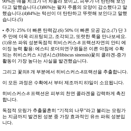
90%는 애플 치크가 더 차올라 보이고, 피부가 더 탄탄해 보인
다고 말했습니다.(3)86%는 팔자 주름의 모양이 감소했다고 말
했습니다.(4)84%는 턱선이 더 탄탄하고 뚜렷해 보인다고 말했
습니다.(5)
• 추가: 25% 더 빠른 탄력감.(6) 50% 더 빠른 모공 감소.(7) 단 3
주 만에 더욱 리프팅되고, 조각되고, 또렷한 룩을 만나보세요.
(1)유쓰 파워 성분독점적 히비스커스-8 프랙션자연의 안티 에
이징 능력 활용: 에스티 로더의연구원들은 이른 아침에 수확
되는 히비스커스 시넨시스(Hibiscus sinensis)꽃의 콜라겐-증가
활동이 가장 높다는 사실을 발견했습니다.
그리고 꽃의8 개 부분에서 히비스커스-8프랙션을 추출합니다.
이 모든 과정은 수확에서 부터 제조까지 83일이 소요됩니다.
히비스커스-8 프랙션은 피부의 천연 콜라겐을 강력하게 촉진
합니다.
독점적 모링가 추출물흔히 “기적의 나무”라고 불리는 모링가
는 지금까지 발견된 성분 중 가장 효과적인 유쓰 파워 성분입
니다.