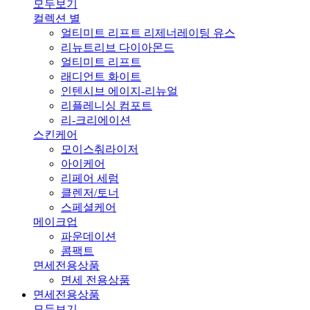
모두보기
컬렉션 별
얼티미트 리프트 리제너레이팅 유스
리뉴트리브 다이아몬드
얼티미트 리프트
래디언트 화이트
인텐시브 에이지-리뉴얼
리플레니싱 컴포트
리-크리에이션
스킨케어
모이스춰라이저
아이케어
리페어 세럼
클렌저/토너
스페셜케어
메이크업
파운데이션
콤팩트
면세전용상품
면세 전용상품
면세전용상품
모두보기