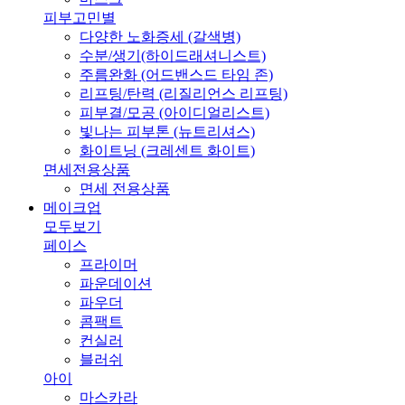
피부고민별
다양한 노화증세 (갈색병)
수분/생기(하이드래셔니스트)
주름완화 (어드밴스드 타임 존)
리프팅/탄력 (리질리언스 리프팅)
피부결/모공 (아이디얼리스트)
빛나는 피부톤 (뉴트리셔스)
화이트닝 (크레센트 화이트)
면세전용상품
면세 전용상품
메이크업
모두보기
페이스
프라이머
파운데이션
파우더
콤팩트
컨실러
블러쉬
아이
마스카라