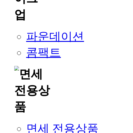
파운데이션
콤팩트
면세 전용상품