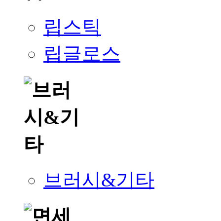
립스틱
립글로스
브러시&기타