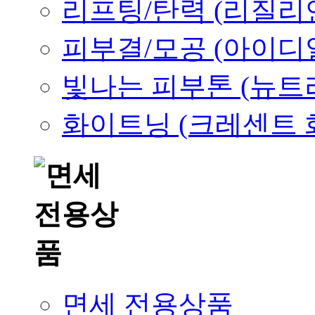
리프팅/탄력 (리질리
피부결/모공 (아이디
빛나는 피부톤 (뉴트
화이트닝 (크레센트 
면세 전용상품