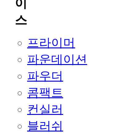
프라이머
파운데이션
파우더
콤팩트
컨실러
블러쉬