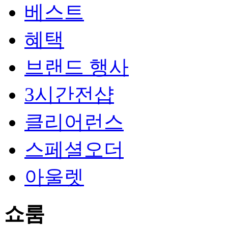
베스트
혜택
브랜드 행사
3시간전샵
클리어런스
스페셜오더
아울렛
쇼룸