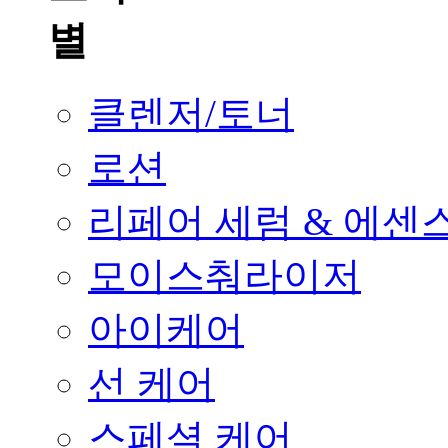
클렌저/토너
로션
리페어 세럼 & 에센
모이스춰라이저
아이케어
선 케어
스페셜 케어