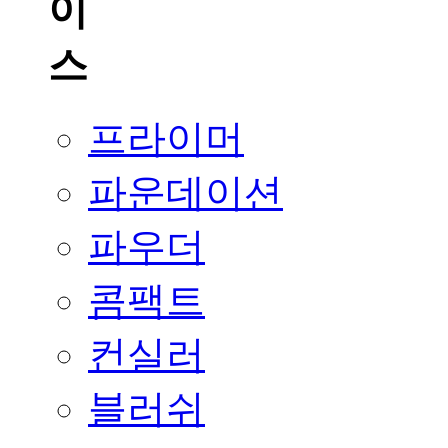
프라이머
파운데이션
파우더
콤팩트
컨실러
블러쉬