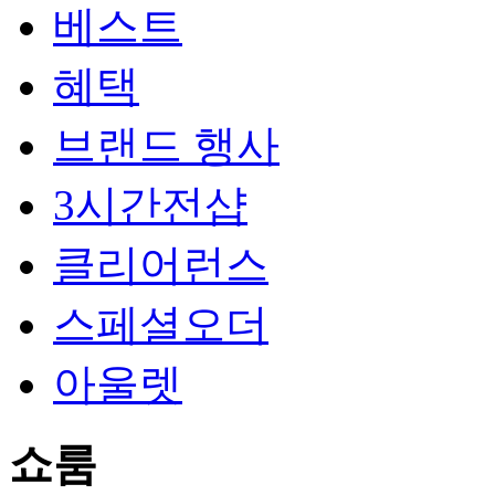
베스트
혜택
브랜드 행사
3시간전샵
클리어런스
스페셜오더
아울렛
쇼룸