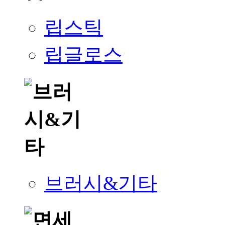
립스틱
립글로스
브러시&기타