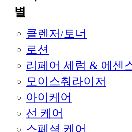
클렌저/토너
로션
리페어 세럼 & 에센
모이스춰라이저
아이케어
선 케어
스페셜 케어