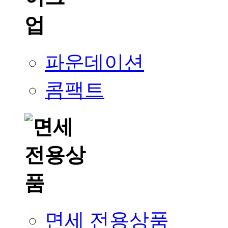
파운데이션
콤팩트
면세 전용상품