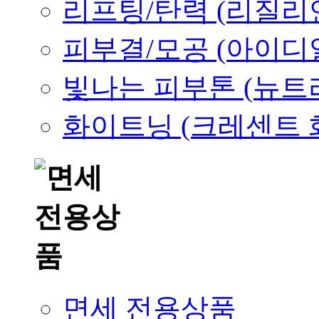
리프팅/탄력 (리질리
피부결/모공 (아이디
빛나는 피부톤 (뉴트
화이트닝 (크레센트 
면세 전용상품