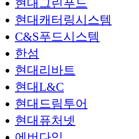
현대그린푸드
현대캐터링시스템
C&S푸드시스템
한섬
현대리바트
현대L&C
현대드림투어
현대퓨처넷
에버다임