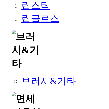
립스틱
립글로스
브러시&기타