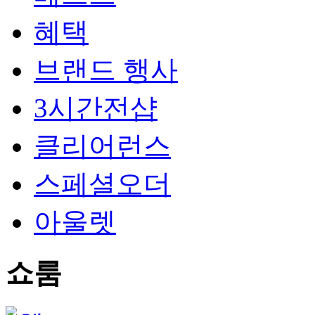
혜택
브랜드 행사
3시간전샵
클리어런스
스페셜오더
아울렛
쇼룸