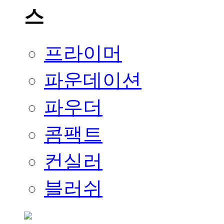
프라이머
파운데이션
파우더
콤팩트
컨실러
블러쉬