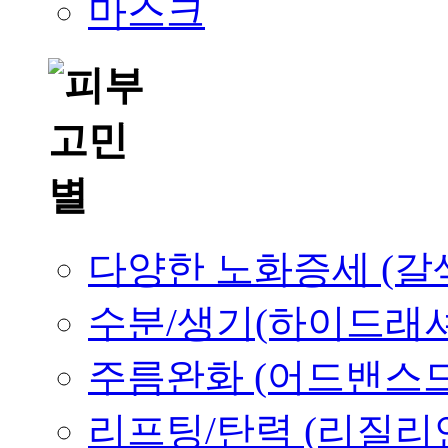
마스크
다양한 노화증세 (갈
수분/생기(하이드래
주름완화 (어드밴스드
리프팅/탄력 (리질리