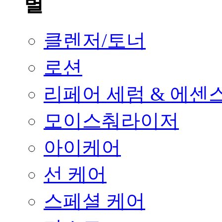
클렌저/토너
로션
리페어 세럼 & 에센
모이스춰라이저
아이케어
선 케어
스페셜 케어