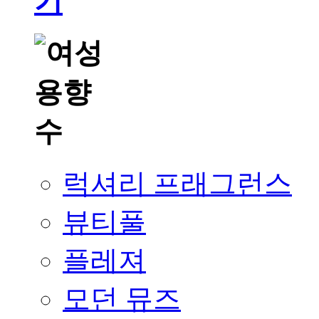
럭셔리 프래그런스
뷰티풀
플레져
모던 뮤즈