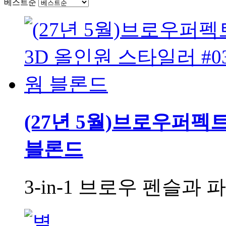
베스트순
(27년 5월)브로우퍼펙트
블론드
3-in-1 브로우 펜슬과 