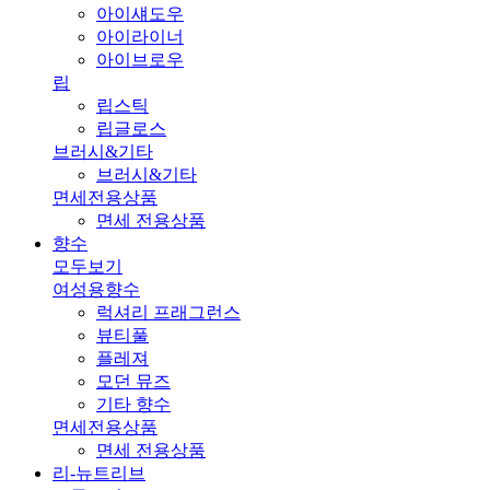
아이섀도우
아이라이너
아이브로우
립
립스틱
립글로스
브러시&기타
브러시&기타
면세전용상품
면세 전용상품
향수
모두보기
여성용향수
럭셔리 프래그런스
뷰티풀
플레져
모던 뮤즈
기타 향수
면세전용상품
면세 전용상품
리-뉴트리브