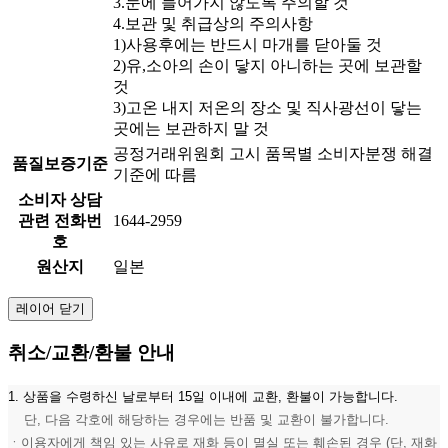
3.눈에 들어가지 않도록 주의할 것
4.보관 및 취급상의 주의사항
1)사용후에는 반드시 마개를 닫아둘 것
2)유,소아의 손이 닿지 아니하는 곳에 보관할
것
3)고온 내지 저온의 장소 및 직사광선이 닿는
곳에는 보관하지 말 것
공정거래위원회 고시 품목별 소비자분쟁 해결
품질보증기준
기준에 따름
소비자 상담
관련 전화번
1644-2959
호
원산지
일본
레이어 닫기
취소/교환/환불 안내
1. 상품을 수령하신 날로부터 15일 이내에 교환, 환불이 가능합니다.
단, 다음 각호에 해당하는 경우에는 반품 및 교환이 불가합니다.
ㆍ이용자에게 책임 있는 사유로 재화 등이 멸실 또는 훼손된 경우 (단, 재화