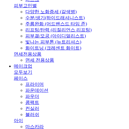
피부고민별
다양한 노화증세 (갈색병)
수분/생기(하이드래셔니스트)
주름완화 (어드밴스드 타임 존)
리프팅/탄력 (리질리언스 리프팅)
피부결/모공 (아이디얼리스트)
빛나는 피부톤 (뉴트리셔스)
화이트닝 (크레센트 화이트)
면세전용상품
면세 전용상품
메이크업
모두보기
페이스
프라이머
파운데이션
파우더
콤팩트
컨실러
블러쉬
아이
마스카라