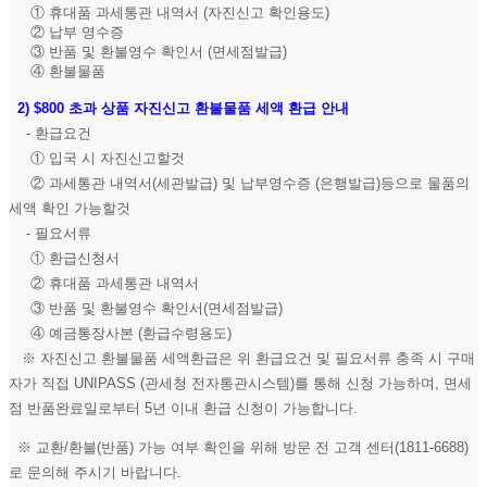
① 휴대품 과세통관 내역서 (자진신고 확인용도)
② 납부 영수증
③ 반품 및 환불영수 확인서 (면세점발급)
④ 환불물품
2)
$800 초과 상품 자진신고 환불물품 세액 환급 안내
- 환급요건
① 입국 시 자진신고할것
② 과세통관 내역서(세관발급) 및 납부영수증 (은행발급)등으로 물품의
세액 확인 가능할것
- 필요서류
① 환급신청서
② 휴대품 과세통관 내역서
③ 반품 및 환불영수 확인서(면세점발급)
④ 예금통장사본 (환급수령용도)
※ 자진신고 환불물품 세액환급은 위 환급요건 및 필요서류 충족 시 구매
자가 직접 UNIPASS (관세청 전자통관시스템)를 통해 신청 가능하며, 면세
점 반품완료일로부터 5년 이내 환급 신청이 가능합니다.
※ 교환/환불(반품) 가능 여부 확인을 위해 방문 전 고객 센터(1811-6688)
로 문의해 주시기 바랍니다.