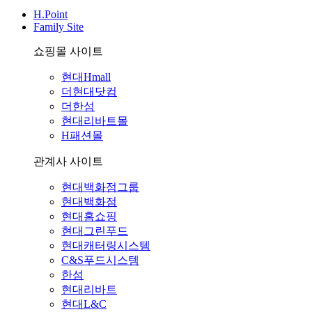
H.Point
Family Site
쇼핑몰 사이트
현대Hmall
더현대닷컴
더한섬
현대리바트몰
H패션몰
관계사 사이트
현대백화점그룹
현대백화점
현대홈쇼핑
현대그린푸드
현대캐터링시스템
C&S푸드시스템
한섬
현대리바트
현대L&C