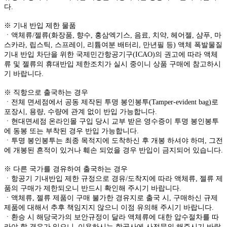
다.
※ 기내 반입 제한 물품
ㆍ액체류/젤류(화장품, 향수, 홍삼엑기스, 음료, 치약, 헤어젤, 샴푸, 마
스카라, 립스틱, 스프레이, 리튬여분 배터리, 만년필 등) 액체 폭발물질
기내 반입 차단을 위한 국제민간항공기구(ICAO)의 권고에 따라 액체
류 및 젤류의 휴대반입 제한조치가 실시 중이니 상품 구매에 참고하시
기 바랍니다.
※ 직항으로 출국하는 경우
ㆍ전체 면세점에서 공동 제작된 투명 봉인봉투(Tamper-evident bag)로
포장시, 용량, 수량에 관계 없이 반입 가능합니다.
ㆍ현대면세점 온라인몰 구입 당시 교부 받은 영수증이 투명 봉인봉투
에 동봉 또는 부착된 경우 반입 가능합니다.
ㆍ투명 봉인봉투는 최종 목적지에 도착하신 후 개봉 하셔야 하며, 그전
에 개봉된 흔적이 있거나 훼손 되었을 경우 반입이 금지되어 있습니다.
※ 다른 국가를 경유하여 출국하는 경우
ㆍ항공기 기내반입 제한 규정으로 경유/도착지에 따라 액체류, 젤류 제
품의 구매가 제한되오니 반드시 확인해 주시기 바랍니다.
ㆍ액체류, 젤류 제품이 구매 불가한 경유지로 출국 시, 구매하신 규제
제품에 대해서 추후 책임지지 않으니 이점 유의해 주시기 바랍니다.
ㆍ환승 시 해당국가의 보안규정이 달라 액체류에 대한 압수절차를 따
라야 할 경우가 있으니, 이용하시는 항공사에 사전문의 해주시기 바랍