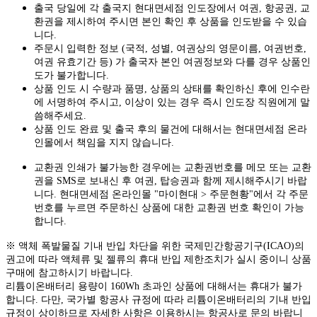
출국 당일에 각 출국지 현대면세점 인도장에서 여권, 항공권, 교
환권을 제시하여 주시면 본인 확인 후 상품을 인도받을 수 있습
니다.
주문시 입력한 정보 (국적, 성별, 여권상의 영문이름, 여권번호,
여권 유효기간 등) 가 출국자 본인 여권정보와 다를 경우 상품인
도가 불가합니다.
상품 인도 시 수량과 품명, 상품의 상태를 확인하신 후에 인수란
에 서명하여 주시고, 이상이 있는 경우 즉시 인도장 직원에게 말
씀해주세요.
상품 인도 완료 및 출국 후의 물건에 대해서는 현대면세점 온라
인몰에서 책임을 지지 않습니다.
교환권 인쇄가 불가능한 경우에는 교환권번호를 메모 또는 교환
권을 SMS로 보내신 후 여권, 탑승권과 함께 제시해주시기 바랍
니다. 현대면세점 온라인몰 "마이현대 > 주문현황"에서 각 주문
번호를 누르면 주문하신 상품에 대한 교환권 번호 확인이 가능
합니다.
※ 액체 폭발물질 기내 반입 차단을 위한 국제민간항공기구(ICAO)의
권고에 따라 액체류 및 젤류의 휴대 반입 제한조치가 실시 중이니 상품
구매에 참고하시기 바랍니다.
리튬이온배터리 용량이 160Wh 초과인 상품에 대해서는 휴대가 불가
합니다. 다만, 국가별 항공사 규정에 따라 리튬이온배터리의 기내 반입
규정이 상이하므로 자세한 사항은 이용하시는 항공사로 문의 바랍니