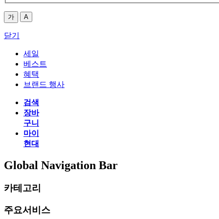
가
A
닫기
세일
베스트
혜택
브랜드 행사
검색
장바
구니
마이
현대
Global Navigation Bar
카테고리
주요서비스