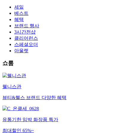
세일
베스트
혜택
브랜드 행사
3시간전샵
클리어런스
스페셜오더
아울렛
쇼룸
웰니스관
뷰티&헬스 브랜드 다양한 혜택
유통기한 임박 화장품 특가
최대할인 65%~