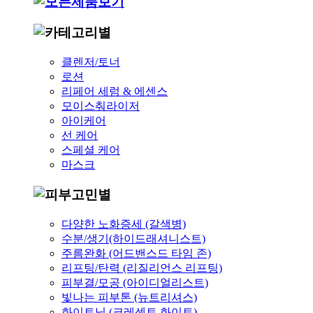
클렌저/토너
로션
리페어 세럼 & 에센스
모이스춰라이저
아이케어
선 케어
스페셜 케어
마스크
다양한 노화증세 (갈색병)
수분/생기(하이드래셔니스트)
주름완화 (어드밴스드 타임 존)
리프팅/탄력 (리질리언스 리프팅)
피부결/모공 (아이디얼리스트)
빛나는 피부톤 (뉴트리셔스)
화이트닝 (크레센트 화이트)