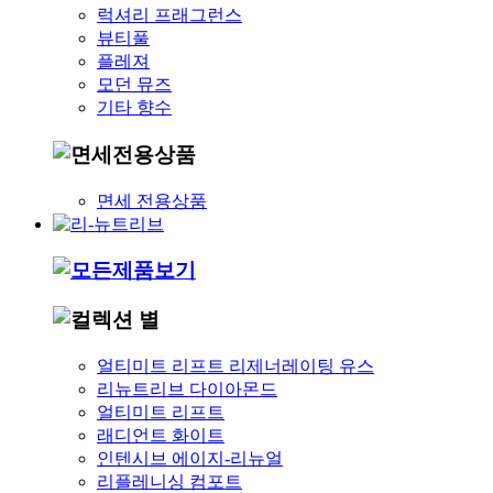
럭셔리 프래그런스
뷰티풀
플레져
모던 뮤즈
기타 향수
면세 전용상품
얼티미트 리프트 리제너레이팅 유스
리뉴트리브 다이아몬드
얼티미트 리프트
래디언트 화이트
인텐시브 에이지-리뉴얼
리플레니싱 컴포트