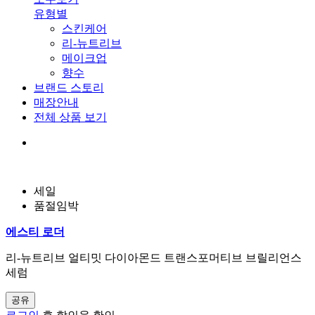
유형별
스킨케어
리-뉴트리브
메이크업
향수
브랜드 스토리
매장안내
전체 상품 보기
세일
품절임박
에스티 로더
리-뉴트리브 얼티밋 다이아몬드 트랜스포머티브 브릴리언스
세럼
공유