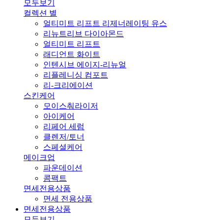
모두보기
컬렉션 별
얼티미트 리프트 리제너레이팅 유스
리뉴트리브 다이아몬드
얼티미트 리프트
래디언트 화이트
인텐시브 에이지-리뉴얼
리플레니싱 컴포트
리-크리에이션
스킨케어
모이스춰라이저
아이케어
리페어 세럼
클렌저/토너
스페셜케어
메이크업
파운데이션
콤팩트
면세전용상품
면세 전용상품
면세전용상품
모두보기