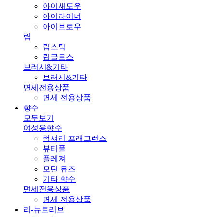
아이섀도우
아이라이너
아이브로우
립
립스틱
립글로스
브러시&기타
브러시&기타
면세전용상품
면세 전용상품
향수
모두보기
여성용향수
럭셔리 프래그런스
뷰티풀
플레져
모던 뮤즈
기타 향수
면세전용상품
면세 전용상품
리-뉴트리브