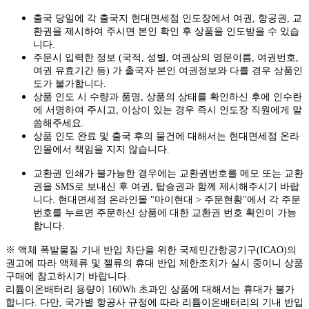
출국 당일에 각 출국지 현대면세점 인도장에서 여권, 항공권, 교
환권을 제시하여 주시면 본인 확인 후 상품을 인도받을 수 있습
니다.
주문시 입력한 정보 (국적, 성별, 여권상의 영문이름, 여권번호,
여권 유효기간 등) 가 출국자 본인 여권정보와 다를 경우 상품인
도가 불가합니다.
상품 인도 시 수량과 품명, 상품의 상태를 확인하신 후에 인수란
에 서명하여 주시고, 이상이 있는 경우 즉시 인도장 직원에게 말
씀해주세요.
상품 인도 완료 및 출국 후의 물건에 대해서는 현대면세점 온라
인몰에서 책임을 지지 않습니다.
교환권 인쇄가 불가능한 경우에는 교환권번호를 메모 또는 교환
권을 SMS로 보내신 후 여권, 탑승권과 함께 제시해주시기 바랍
니다. 현대면세점 온라인몰 "마이현대 > 주문현황"에서 각 주문
번호를 누르면 주문하신 상품에 대한 교환권 번호 확인이 가능
합니다.
※ 액체 폭발물질 기내 반입 차단을 위한 국제민간항공기구(ICAO)의
권고에 따라 액체류 및 젤류의 휴대 반입 제한조치가 실시 중이니 상품
구매에 참고하시기 바랍니다.
리튬이온배터리 용량이 160Wh 초과인 상품에 대해서는 휴대가 불가
합니다. 다만, 국가별 항공사 규정에 따라 리튬이온배터리의 기내 반입