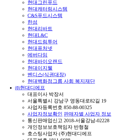
현대그린푸드
현대캐터링시스템
C&S푸드시스템
한섬
현대리바트
현대L&C
현대드림투어
현대퓨처넷
에버다임
현대바이오랜드
현대이지웰
벤디스(식권대장)
현대백화점그룹 사회 복지재단
㈜현대디에프
대표이사 박장서
서울특별시 강남구 영동대로82길 19
사업자등록번호 850-88-00325
사업자정보확인
판매자별 사업자 정보
통신판매업신고 2018-서울강남-02228
개인정보보호책임자 반형철
호스팅사업자 (주)현대디에프