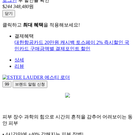
로그인
후 할인율 확인
$
244
348,480
원
닫기
클릭하고
최대 혜택
을 적용해보세요!
결제혜택
대한항공카드 20만원 캐시백
토스페이 2% 즉시할인
국
민카드 구매금액별 결제포인트 할인
상세
리뷰
에스티 로더
99
브랜드 알림 신청
피부 장수 과학의 힘으로 시간의 흔적을 감추어 어려보이는 동
안 피부
• 4시간만에 +40% 강해지는 피부 장벽¹