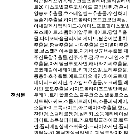
티콘실세스퀴옥세인크로스폴리머,폴리솔베이
트20,아스코빌글루코사이드,글리세린,검은서
양송로추출물,호스테일켈프추출물,수선화비
늘줄기추출물,하이드롤라이즈드효모단백질,
아세틸헥사펩타이드-8,아미노프로필아스코빌
포스페이트,소듐하이알루로네이트,당밀추출
물,다이포타슘글리시리제이트,팔손이분홍치
추출물,황금추출물,사과추출물,오이열매추출
물,보스웰리아추출물,차가버섯균핵추출물,제
주진득찰추출물,진주가루,금,무수카페인,조류
추출물,아세틸글루코사민,해바라기씨추출물,
토코페릴아세테이트,커피콩오일,보리추출물,
동충하초추출물,에르고티오네인,하이드로제
네이티드레시틴,슈가켈프추출물,토코페롤,레
시틴,효모추출물,하이드롤라이즈드밀단백질,
전성분
우레아,트레할로오스,글루코오스,셀룰로오스,
시트릭애씨드,소듐시트레이트,소듐피씨에이,
소듐하이드록사이드,아르테미아추출물,향료,
잔탄검,스클레로튬검,실리카,소듐메타바이설
파이트,소듐설파이트,카프릴릴글라이콜,풀루
란,폴리메틸실세스퀴옥산,트라이아세틴,폴리
쿼터늄-51,에틸헥실글리세린,페닐트라이메티