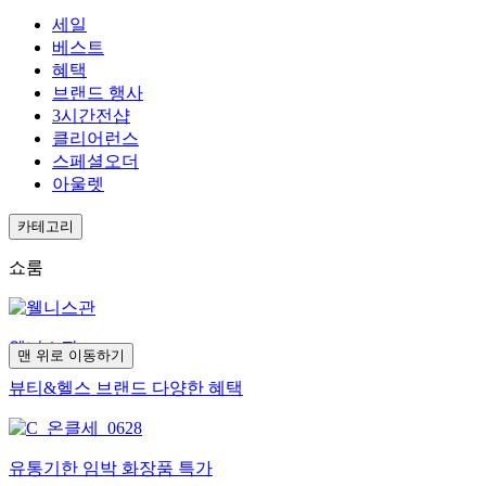
세일
베스트
혜택
브랜드 행사
3시간전샵
클리어런스
스페셜오더
아울렛
카테고리
쇼룸
웰니스관
맨 위로 이동하기
뷰티&헬스 브랜드 다양한 혜택
유통기한 임박 화장품 특가