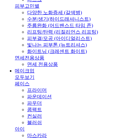
피부고민별
다양한 노화증세 (갈색병)
수분/생기(하이드래셔니스트)
주름완화 (어드밴스드 타임 존)
리프팅/탄력 (리질리언스 리프팅)
피부결/모공 (아이디얼리스트)
빛나는 피부톤 (뉴트리셔스)
화이트닝 (크레센트 화이트)
면세전용상품
면세 전용상품
메이크업
모두보기
페이스
프라이머
파운데이션
파우더
콤팩트
컨실러
블러쉬
아이
마스카라