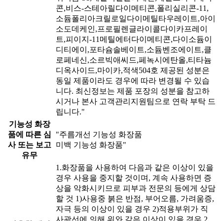
콘,비스-스테아릴다이메티콘,폴리실리콘-11,
소듐폴리아크릴로일다이메틸타우레이트,아이
소도데케인,프로필렌글라이콜다이카프레이
트,피이지-11메틸에터다이메티콘,다이소듐이
디티에이,포타슘솔베이트,소듐벤조에이트,클
로페네신,소르빅애씨드,페녹시에탄올,티타늄
디옥사이드,마이카,적색504호
제공된 성분은
동일 제품이라도 경우에 따라 변경될 수 있습
니다. 최신정보는 제품 포장의 성분을 참고하
시거나 본사 고객관리지원팀으로 연락 부탁 드
립니다."
기능성 화장
품에 따른 심
"주름개선 기능성 화장품
사 또는 보고
미백 기능성 화장품"
유무
1.화장품을 사용하여 다음과 같은 이상이 있을
경우 사용을 중지할 것이며, 계속 사용하면 증
상을 악화시키므로 피부과 전문의 등에게 상담
할 것 1)사용중 붉은 반점, 부어오름, 가려움증,
자극 등의 이상이 있을 경우 2)적용부위가 직
사광선에 의해 위와 같은 이상이 있을 경우 2.