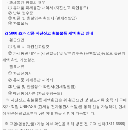
- 과세통관 환불의 경우
① 휴대품 과세통관 내역서 (자진신고 확인용도)
② 납부 영수증
③ 반품 및 환불영수 확인서 (면세점발급)
④ 환불물품
2)
$800 초과 상품 자진신고 환불물품 세액 환급 안내
- 환급요건
① 입국 시 자진신고할것
② 과세통관 내역서(세관발급) 및 납부영수증 (은행발급)등으로 물품의
세액 확인 가능할것
- 필요서류
① 환급신청서
② 휴대품 과세통관 내역서
③ 반품 및 환불영수 확인서(면세점발급)
④ 예금통장사본 (환급수령용도)
※ 자진신고 환불물품 세액환급은 위 환급요건 및 필요서류 충족 시 구매
자가 직접 UNIPASS (관세청 전자통관시스템)를 통해 신청 가능하며, 면세
점 반품완료일로부터 5년 이내 환급 신청이 가능합니다.
※ 교환/환불(반품) 가능 여부 확인을 위해 방문 전 고객 센터(1811-6688)