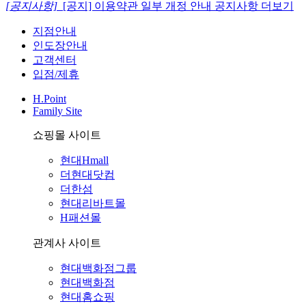
[공지사항]
[공지] 이용약관 일부 개정 안내
공지사항 더보기
지점안내
인도장안내
고객센터
입점/제휴
H.Point
Family Site
쇼핑몰 사이트
현대Hmall
더현대닷컴
더한섬
현대리바트몰
H패션몰
관계사 사이트
현대백화점그룹
현대백화점
현대홈쇼핑