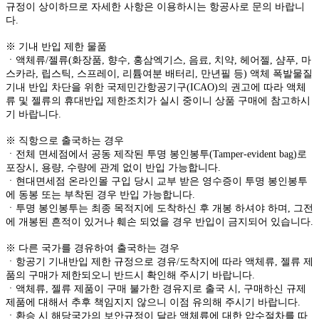
규정이 상이하므로 자세한 사항은 이용하시는 항공사로 문의 바랍니
다.
※ 기내 반입 제한 물품
ㆍ액체류/젤류(화장품, 향수, 홍삼엑기스, 음료, 치약, 헤어젤, 샴푸, 마
스카라, 립스틱, 스프레이, 리튬여분 배터리, 만년필 등) 액체 폭발물질
기내 반입 차단을 위한 국제민간항공기구(ICAO)의 권고에 따라 액체
류 및 젤류의 휴대반입 제한조치가 실시 중이니 상품 구매에 참고하시
기 바랍니다.
※ 직항으로 출국하는 경우
ㆍ전체 면세점에서 공동 제작된 투명 봉인봉투(Tamper-evident bag)로
포장시, 용량, 수량에 관계 없이 반입 가능합니다.
ㆍ현대면세점 온라인몰 구입 당시 교부 받은 영수증이 투명 봉인봉투
에 동봉 또는 부착된 경우 반입 가능합니다.
ㆍ투명 봉인봉투는 최종 목적지에 도착하신 후 개봉 하셔야 하며, 그전
에 개봉된 흔적이 있거나 훼손 되었을 경우 반입이 금지되어 있습니다.
※ 다른 국가를 경유하여 출국하는 경우
ㆍ항공기 기내반입 제한 규정으로 경유/도착지에 따라 액체류, 젤류 제
품의 구매가 제한되오니 반드시 확인해 주시기 바랍니다.
ㆍ액체류, 젤류 제품이 구매 불가한 경유지로 출국 시, 구매하신 규제
제품에 대해서 추후 책임지지 않으니 이점 유의해 주시기 바랍니다.
ㆍ환승 시 해당국가의 보안규정이 달라 액체류에 대한 압수절차를 따