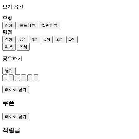
보기 옵션
유형
전체
포토리뷰
일반리뷰
평점
전체
5점
4점
3점
2점
1점
리셋
조회
공유하기
닫기
레이어 닫기
쿠폰
레이어 닫기
적립금