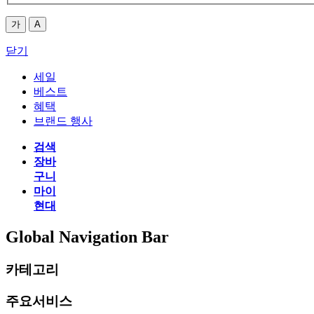
가
A
닫기
세일
베스트
혜택
브랜드 행사
검색
장바
구니
마이
현대
Global Navigation Bar
카테고리
주요서비스