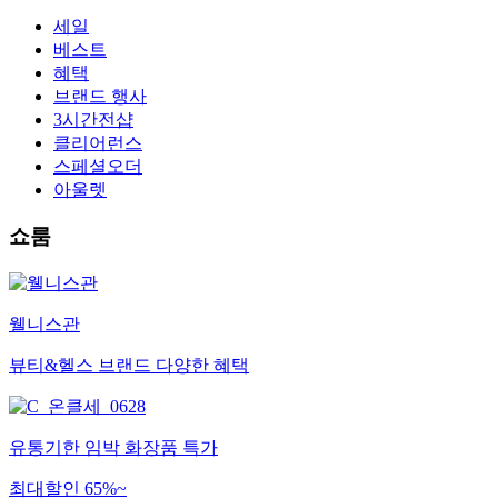
세일
베스트
혜택
브랜드 행사
3시간전샵
클리어런스
스페셜오더
아울렛
쇼룸
웰니스관
뷰티&헬스 브랜드 다양한 혜택
유통기한 임박 화장품 특가
최대할인 65%~