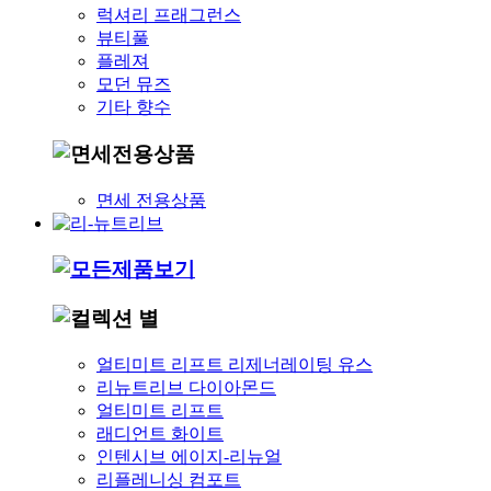
럭셔리 프래그런스
뷰티풀
플레져
모던 뮤즈
기타 향수
면세 전용상품
얼티미트 리프트 리제너레이팅 유스
리뉴트리브 다이아몬드
얼티미트 리프트
래디언트 화이트
인텐시브 에이지-리뉴얼
리플레니싱 컴포트