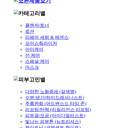
클렌저/토너
로션
리페어 세럼 & 에센스
모이스춰라이저
아이케어
선 케어
스페셜 케어
마스크
다양한 노화증세 (갈색병)
수분/생기(하이드래셔니스트)
주름완화 (어드밴스드 타임 존)
리프팅/탄력 (리질리언스 리프팅)
피부결/모공 (아이디얼리스트)
빛나는 피부톤 (뉴트리셔스)
화이트닝 (크레센트 화이트)