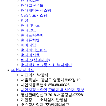
현대홈쇼핑
현대그린푸드
현대캐터링시스템
C&S푸드시스템
한섬
현대리바트
현대L&C
현대드림투어
현대퓨처넷
에버다임
현대바이오랜드
현대이지웰
벤디스(식권대장)
현대백화점그룹 사회 복지재단
㈜현대디에프
대표이사 박장서
서울특별시 강남구 영동대로82길 19
사업자등록번호 850-88-00325
사업자정보확인
판매자별 사업자 정보
통신판매업신고 2018-서울강남-02228
개인정보보호책임자 반형철
호스팅사업자 (주)현대디에프