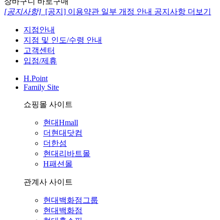
장바구니
바로구매
[공지사항]
[공지] 이용약관 일부 개정 안내
공지사항 더보기
지점안내
지점 및 인도/수령 안내
고객센터
입점/제휴
H.Point
Family Site
쇼핑몰 사이트
현대Hmall
더현대닷컴
더한섬
현대리바트몰
H패션몰
관계사 사이트
현대백화점그룹
현대백화점