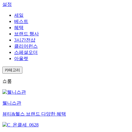
설정
세일
베스트
혜택
브랜드 행사
3시간전샵
클리어런스
스페셜오더
아울렛
카테고리
쇼룸
웰니스관
뷰티&헬스 브랜드 다양한 혜택