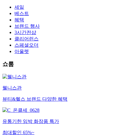
세일
베스트
혜택
브랜드 행사
3시간전샵
클리어런스
스페셜오더
아울렛
쇼룸
웰니스관
뷰티&헬스 브랜드 다양한 혜택
유통기한 임박 화장품 특가
최대할인 65%~