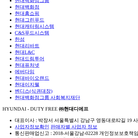
현대백화점그룹
현대백화점
현대홈쇼핑
현대그린푸드
현대캐터링시스템
C&S푸드시스템
한섬
현대리바트
현대L&C
현대드림투어
현대퓨처넷
에버다임
현대바이오랜드
현대이지웰
벤디스(식권대장)
현대백화점그룹 사회복지재단
HYUNDAI - DUTY FREE
㈜현대디에프
대표이사 : 박장서
서울특별시 강남구 영동대로82길 19
사
사업자정보확인
판매자별 사업자 정보
통신판매업신고 : 2018-서울강남-02228
개인정보보호책임자