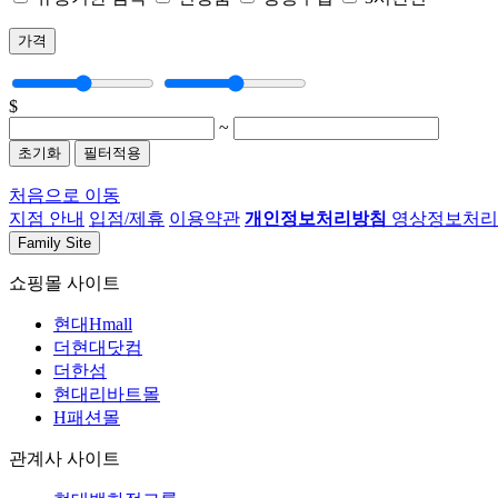
가격
$
~
초기화
필터적용
처음으로 이동
지점 안내
입점/제휴
이용약관
개인정보처리방침
영상정보처리기
Family Site
쇼핑몰 사이트
현대Hmall
더현대닷컴
더한섬
현대리바트몰
H패션몰
관계사 사이트