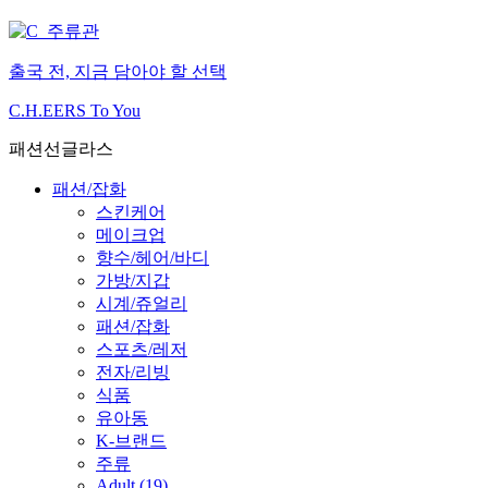
출국 전, 지금 담아야 할 선택
C.H.EERS To You
패션선글라스
패션/잡화
스킨케어
메이크업
향수/헤어/바디
가방/지갑
시계/쥬얼리
패션/잡화
스포츠/레저
전자/리빙
식품
유아동
K-브랜드
주류
Adult (19)