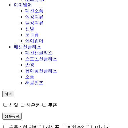
아이웨어
패션소품
여성의류
남성의류
신발
문구류
아이웨어
패션선글라스
패션선글라스
스포츠선글라스
안경
유아용선글라스
소품
써클렌즈
혜택
세일
사은품
쿠폰
상품유형
유통기한 임박
신상품
병행수입
3시간전