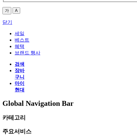
가
A
닫기
세일
베스트
혜택
브랜드 행사
검색
장바
구니
마이
현대
Global Navigation Bar
카테고리
주요서비스