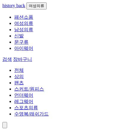
history back
여성의류
패션소품
여성의류
남성의류
신발
문구류
아이웨어
검색
장바구니
전체
상의
팬츠
스커트/원피스
언더웨어
레그웨어
스포츠의류
수영복/래쉬가드