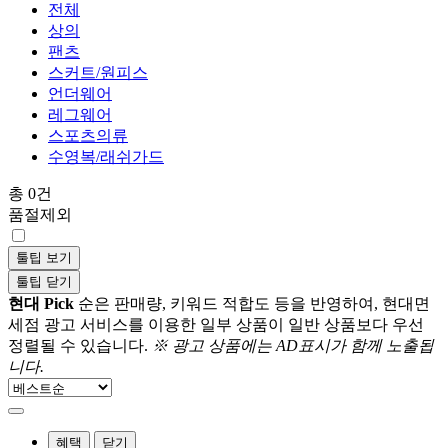
전체
상의
팬츠
스커트/원피스
언더웨어
레그웨어
스포츠의류
수영복/래쉬가드
총 0건
품절제외
툴팁 보기
툴팁 닫기
현대 Pick
순은 판매량, 키워드 적합도 등을 반영하여, 현대면
세점 광고 서비스를 이용한 일부 상품이 일반 상품보다 우선
정렬될 수 있습니다.
※ 광고 상품에는 AD표시가 함께 노출됩
니다.
혜택
닫기