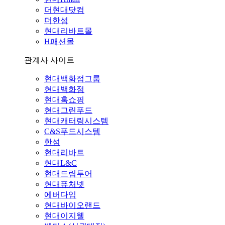
더현대닷컴
더한섬
현대리바트몰
H패션몰
관계사 사이트
현대백화점그룹
현대백화점
현대홈쇼핑
현대그린푸드
현대캐터링시스템
C&S푸드시스템
한섬
현대리바트
현대L&C
현대드림투어
현대퓨처넷
에버다임
현대바이오랜드
현대이지웰