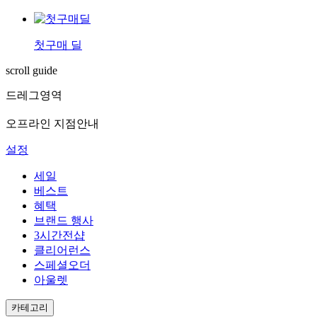
첫구매 딜
scroll guide
드레그영역
오프라인 지점안내
설정
세일
베스트
혜택
브랜드 행사
3시간전샵
클리어런스
스페셜오더
아울렛
카테고리