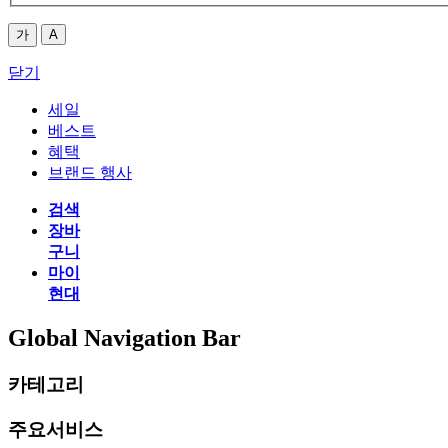
가
A
닫기
세일
베스트
혜택
브랜드 행사
검색
장바
구니
마이
현대
Global Navigation Bar
카테고리
주요서비스