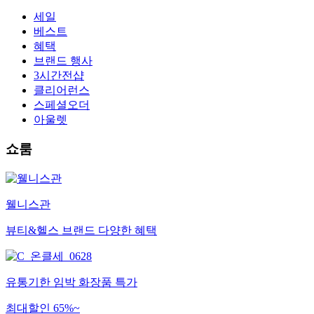
세일
베스트
혜택
브랜드 행사
3시간전샵
클리어런스
스페셜오더
아울렛
쇼룸
웰니스관
뷰티&헬스 브랜드 다양한 혜택
유통기한 임박 화장품 특가
최대할인 65%~