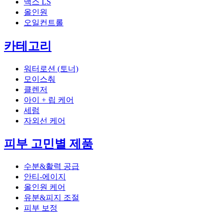
맥스 LS
올인원
오일컨트롤
카테고리
워터로션 (토너)
모이스춰
클렌저
아이 + 립 케어
세럼
자외선 케어
피부 고민별 제품
수분&활력 공급
안티-에이지
올인원 케어
유분&피지 조절
피부 보정