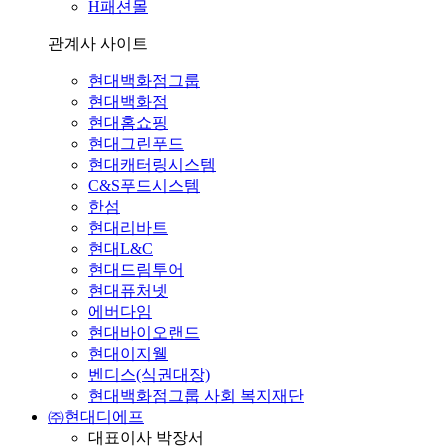
H패션몰
관계사 사이트
현대백화점그룹
현대백화점
현대홈쇼핑
현대그린푸드
현대캐터링시스템
C&S푸드시스템
한섬
현대리바트
현대L&C
현대드림투어
현대퓨처넷
에버다임
현대바이오랜드
현대이지웰
벤디스(식권대장)
현대백화점그룹 사회 복지재단
㈜현대디에프
대표이사 박장서