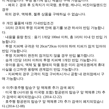
이 제한됩니다. 투명 용기에 담긴 제품만 구매 가능합니다.
- 예외 2. 경유 후 도착지가 미국령, 호주령, 캐나다, 버진아일랜드인
경우
위의 경우, 액체류, 젤류 상품을 구매하실 수 없습니다.
※ 개인 물품에 대한 기내반입조건
ㆍ1리터 규격의 투명 지퍼백 안에 용기를 보관 하셔야 반입 가능합니
다.
ㆍ내용물 용량 한도 : 용기 1개당 100ml 이하, 총 1리터 이내 만 반입 가
능합니다.
ㆍ투명 지퍼백 규격은 약 20cm*20cm 이어야 하며 지퍼가 잠겨 있어야
반입 가능합니다.
ㆍ투명 지퍼백이 완전히 잠겨있지 않을 경우 반입 불가합니다.
ㆍ승객 1인당 1리터 이하의 투명 지퍼백 1개만 반입 가능합니다.
ㆍ유아용 음식, 액체 및 젤 형태의 약품 등은 미리 검색요원에게 휴대
사실을 신고하면 용량에 관계없이 반입 가능합니다.
- 지퍼백의 경우 고객이 직접 구비하시거나 공항 내 편의점에서 구
매 가능합니다.
※ 미주/호주행 탑승구 앞 액체류 추가 검색 폐지
ㆍ미국 행 (사이판 등 미국령 포함) 항공편의 탑승구 앞 액체류 2차 추
가 검색이 폐지되었습니다. (2014-12-22)
ㆍ호주행 항공편의 탑승구 앞 액체류 2차 추가 검색이 폐지되었습니
다.(2014-12-08)