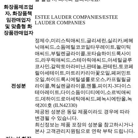
화장품제조업
자, 화장품책
ESTEE LAUDER COMPANIES/ESTEE
임판매업자
LAUDER COMPANIES
및 맞춤형 화
장품판매업자
정제수,미리스틱애씨드,글리세린,실리카,베헤
닉애씨드,소듐메틸코코일타우레이트,팔미틱
애씨드,부틸렌글라이콜,포타슘하이드록사이
드,라우릭애씨드,스테아릭애씨드,아세틸글루
코사민,갈락토아라비난,판테놀,판테틴,토코페
릴아세테이트,마트리카리아꽃오일,페퍼민트
오일,하이드록시에틸셀룰로오스,카프릴릴글
전성분
라이콜,헥실렌글라이콜,멘톨,피이지-3다이스
테아레이트,다이소듐이디티에이,소르빅애씨
드,데하이드로아세틱애씨드,페녹시에탄올,녹
색201호 (ILN42330)
제공된 성분은 동일 제품이라도 경우에 따라
변경될 수 있습니다.
최신정보는 제품 포장의 성분을 참고하시거나
본사 고객관리지원팀으로 연락 부탁 드립니다.