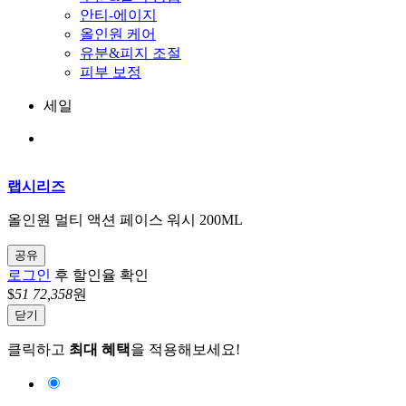
안티-에이지
올인원 케어
유분&피지 조절
피부 보정
세일
랩시리즈
올인원 멀티 액션 페이스 워시 200ML
공유
로그인
후 할인율 확인
$
51
72,358
원
닫기
클릭하고
최대 혜택
을 적용해보세요!