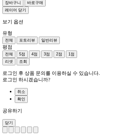
장바구니
바로구매
레이어 닫기
보기 옵션
유형
전체
포토리뷰
일반리뷰
평점
전체
5점
4점
3점
2점
1점
리셋
조회
로그인 후 상품 문의를 이용하실 수 있습니다.
로그인 하시겠습니까?
취소
확인
공유하기
닫기