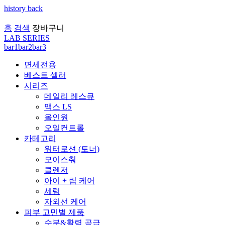
history back
홈
검색
장바구니
LAB SERIES
bar1
bar2
bar3
면세전용
베스트 셀러
시리즈
데일리 레스큐
맥스 LS
올인원
오일컨트롤
카테고리
워터로션 (토너)
모이스춰
클렌저
아이 + 립 케어
세럼
자외선 케어
피부 고민별 제품
수분&활력 공급