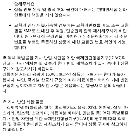
씀해주세요.
상품 인도 완료 및 출국 후의 물건에 대해서는 현대면세점 온라
인몰에서 책임을 지지 않습니다.
교환권 인쇄가 불가능한 경우에는 교환권번호를 메모 또는 교환
권을 SMS로 보내신 후 여권, 탑승권과 함께 제시해주시기 바랍
니다. 현대면세점 온라인몰 "마이현대 > 주문현황"에서 각 주문
번호를 누르면 주문하신 상품에 대한 교환권 번호 확인이 가능
합니다.
※ 액체 폭발물질 기내 반입 차단을 위한 국제민간항공기구(ICAO)의
권고에 따라 액체류 및 젤류의 휴대 반입 제한조치가 실시 중이니 상품
구매에 참고하시기 바랍니다.
리튬이온배터리 용량이 160Wh 초과인 상품에 대해서는 휴대가 불가
합니다. 다만, 국가별 항공사 규정에 따라 리튬이온배터리의 기내 반입
규정이 상이하므로 자세한 사항은 이용하시는 항공사로 문의 바랍니
다.
※ 기내 반입 제한 물품
ㆍ액체류/젤류(화장품, 향수, 홍삼엑기스, 음료, 치약, 헤어젤, 샴푸, 마
스카라, 립스틱, 스프레이, 리튬여분 배터리, 만년필 등) 액체 폭발물질
기내 반입 차단을 위한 국제민간항공기구(ICAO)의 권고에 따라 액체
류 및 젤류의 휴대반입 제한조치가 실시 중이니 상품 구매에 참고하시
기 바랍니다.