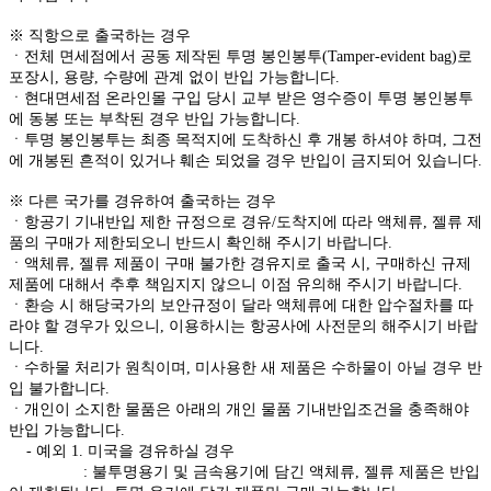
※ 직항으로 출국하는 경우
ㆍ전체 면세점에서 공동 제작된 투명 봉인봉투(Tamper-evident bag)로
포장시, 용량, 수량에 관계 없이 반입 가능합니다.
ㆍ현대면세점 온라인몰 구입 당시 교부 받은 영수증이 투명 봉인봉투
에 동봉 또는 부착된 경우 반입 가능합니다.
ㆍ투명 봉인봉투는 최종 목적지에 도착하신 후 개봉 하셔야 하며, 그전
에 개봉된 흔적이 있거나 훼손 되었을 경우 반입이 금지되어 있습니다.
※ 다른 국가를 경유하여 출국하는 경우
ㆍ항공기 기내반입 제한 규정으로 경유/도착지에 따라 액체류, 젤류 제
품의 구매가 제한되오니 반드시 확인해 주시기 바랍니다.
ㆍ액체류, 젤류 제품이 구매 불가한 경유지로 출국 시, 구매하신 규제
제품에 대해서 추후 책임지지 않으니 이점 유의해 주시기 바랍니다.
ㆍ환승 시 해당국가의 보안규정이 달라 액체류에 대한 압수절차를 따
라야 할 경우가 있으니, 이용하시는 항공사에 사전문의 해주시기 바랍
니다.
ㆍ수하물 처리가 원칙이며, 미사용한 새 제품은 수하물이 아닐 경우 반
입 불가합니다.
ㆍ개인이 소지한 물품은 아래의 개인 물품 기내반입조건을 충족해야
반입 가능합니다.
- 예외 1. 미국을 경유하실 경우
: 불투명용기 및 금속용기에 담긴 액체류, 젤류 제품은 반입