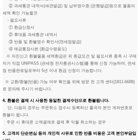
② 과세통관 내역서(세관발급) 및 납부영수증 (은행발급)등으로 물품의
세액 확인 가능할것
- 필요서류
① 환급신청서
② 휴대품 과세통관 내역서
③ 반품 및 환불영수 확인서(면세점발급)
④ 예금통장사본 (환급수령용도)
※ 자진신고 환불물품 세액환급은 위 환급요건 및 필요서류 충족 시 구매
자가 직접 UNIPASS (관세청 전자통관시스템)를 통해 신청 가능하며, 면세
점 반품완료일로부터 5년 이내 환급 신청이 가능합니다.
※ 교환/환불(반품) 가능 여부 확인을 위해 방문 전 고객 센터(1811-6688)
로 문의해 주시기 바랍니다.
4. 환불은 결제 시 사용한 동일한 결제수단으로 환불됩니다.
단, 다음의 경우는 주문취소 접수시 등록하신 출국자 본인 계좌번호로
환불이 됩니다.
ㆍ주문 시 휴대폰 소액결제로 결제 후 익월 취소하는 경우
5. 고객의 단순변심 등의 개인적 사유로 인한 반품 비용은 고객 본인부담입