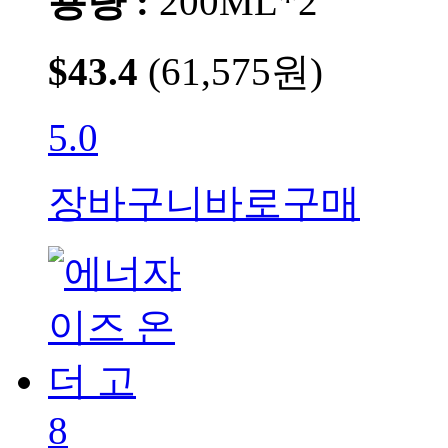
용량 :
200ML*2
$43.4
(61,575원)
5.0
장바구니
바로구매
8