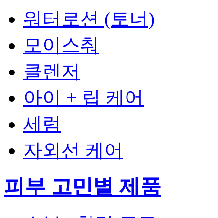
워터로션 (토너)
모이스춰
클렌저
아이 + 립 케어
세럼
자외선 케어
피부 고민별 제품