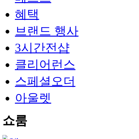
혜택
브랜드 행사
3시간전샵
클리어런스
스페셜오더
아울렛
쇼룸