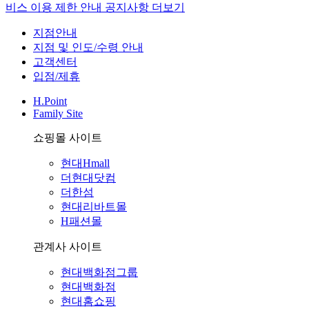
비스 이용 제한 안내
공지사항 더보기
지점안내
지점 및 인도/수령 안내
고객센터
입점/제휴
H.Point
Family Site
쇼핑몰 사이트
현대Hmall
더현대닷컴
더한섬
현대리바트몰
H패션몰
관계사 사이트
현대백화점그룹
현대백화점
현대홈쇼핑