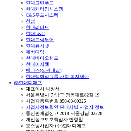
현대그린푸드
현대캐터링시스템
C&S푸드시스템
한섬
현대리바트
현대L&C
현대드림투어
현대퓨처넷
에버다임
현대바이오랜드
현대이지웰
벤디스(식권대장)
현대백화점그룹 사회 복지재단
㈜현대디에프
대표이사 박장서
서울특별시 강남구 영동대로82길 19
사업자등록번호 850-88-00325
사업자정보확인
판매자별 사업자 정보
통신판매업신고 2018-서울강남-02228
개인정보보호책임자 반형철
호스팅사업자 (주)현대디에프