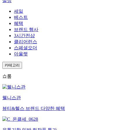
설정
세일
베스트
혜택
브랜드 행사
3시간전샵
클리어런스
스페셜오더
아울렛
카테고리
쇼룸
웰니스관
뷰티&헬스 브랜드 다양한 혜택
유통기한 임박 화장품 특가