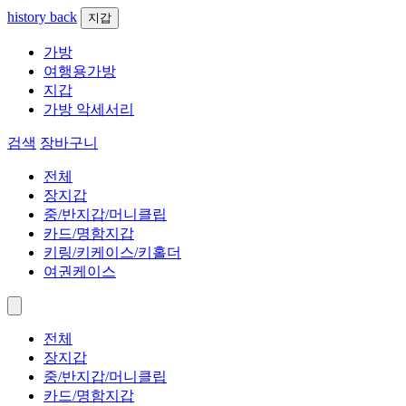
history back
지갑
가방
여행용가방
지갑
가방 악세서리
검색
장바구니
전체
장지갑
중/반지갑/머니클립
카드/명함지갑
키링/키케이스/키홀더
여권케이스
전체
장지갑
중/반지갑/머니클립
카드/명함지갑