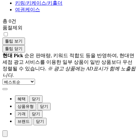
키링/키케이스/키홀더
여권케이스
총 0건
품절제외
툴팁 보기
툴팁 닫기
현대 Pick
순은 판매량, 키워드 적합도 등을 반영하여, 현대면
세점 광고 서비스를 이용한 일부 상품이 일반 상품보다 우선
정렬될 수 있습니다.
※ 광고 상품에는 AD표시가 함께 노출됩
니다.
혜택
닫기
상품유형
닫기
가격
닫기
브랜드
닫기