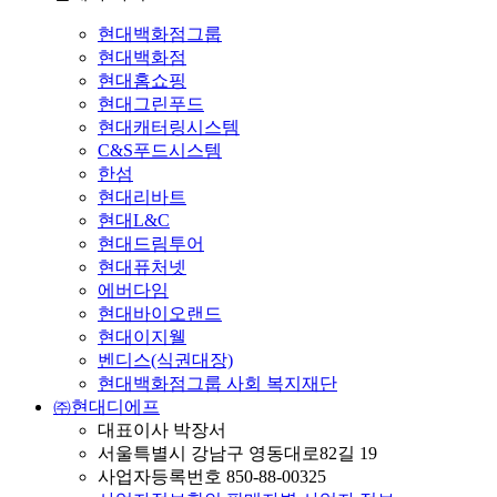
현대백화점그룹
현대백화점
현대홈쇼핑
현대그린푸드
현대캐터링시스템
C&S푸드시스템
한섬
현대리바트
현대L&C
현대드림투어
현대퓨처넷
에버다임
현대바이오랜드
현대이지웰
벤디스(식권대장)
현대백화점그룹 사회 복지재단
㈜현대디에프
대표이사 박장서
서울특별시 강남구 영동대로82길 19
사업자등록번호 850-88-00325