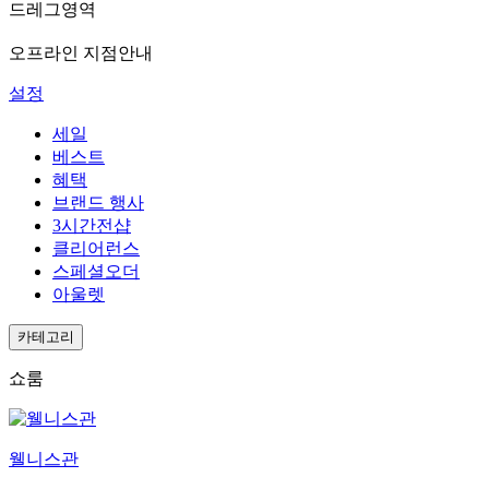
드레그영역
오프라인 지점안내
설정
세일
베스트
혜택
브랜드 행사
3시간전샵
클리어런스
스페셜오더
아울렛
카테고리
쇼룸
웰니스관