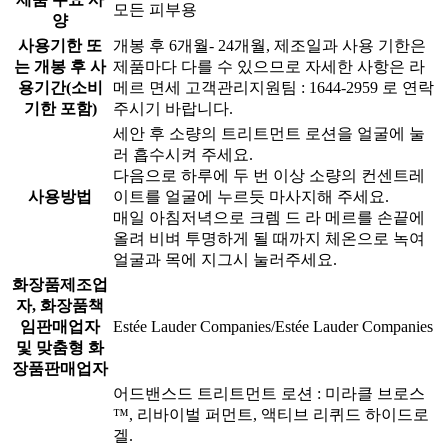
모든 피부용
양
사용기한 또
개봉 후 6개월- 24개월, 제조일과 사용 기한은
는 개봉 후 사
제품마다 다를 수 있으므로 자세한 사항은 라
용기간(소비
메르 면세 고객관리지원팀 : 1644-2959 로 연락
기한 포함)
주시기 바랍니다.
세안 후 소량의 트리트먼트 로션을 얼굴에 눌
러 흡수시켜 주세요.
다음으로 하루에 두 번 이상 소량의 컨센트레
사용방법
이트를 얼굴에 누르듯 마사지해 주세요.
매일 아침저녁으로 크렘 드 라 메르를 손끝에
올려 비벼 투명하게 될 때까지 체온으로 녹여
얼굴과 목에 지그시 눌러주세요.
화장품제조업
자, 화장품책
임판매업자
Estée Lauder Companies/Estée Lauder Companies
및 맞춤형 화
장품판매업자
어드밴스드 트리트먼트 로션 : 미라클 브로스
™, 리바이벌 퍼먼트, 액티브 리퀴드 하이드로
겔.