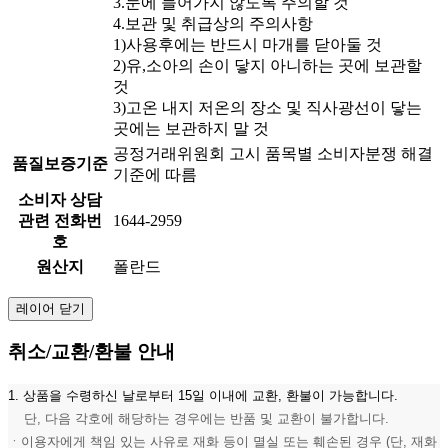
3.눈에 들어가지 않도록 주의할 것
4.보관 및 취급상의 주의사항
1)사용후에는 반드시 마개를 닫아둘 것
2)유,소아의 손이 닿지 아니하는 곳에 보관할
것
3)고온 내지 저온의 장소 및 직사광선이 닿는
곳에는 보관하지 말 것
공정거래위원회 고시 품목별 소비자분쟁 해결
품질보증기준
기준에 따름
소비자 상담
관련 전화번
1644-2959
호
원산지
폴란드
레이어 닫기
취소/교환/환불 안내
1. 상품을 수령하신 날로부터 15일 이내에 교환, 환불이 가능합니다.
단, 다음 각호에 해당하는 경우에는 반품 및 교환이 불가합니다.
ㆍ이용자에게 책임 있는 사유로 재화 등이 멸실 또는 훼손된 경우 (단, 재화