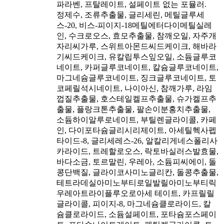
파라벤, 프탈레이트, 설페이트 없는 포뮬러.
정제수, 조류추출물, 글리세린, 메틸글루세
스-20, 비스-피이지-18메틸에터다이메틸실레
인, 수크로오스, 효모추출물, 참깨오일, 자주개
자리씨가루, 스위트아몬드씨드케이크, 해바라
기씨드케이크, 유칼립투스잎오일, 소듐글루코
네이트, 카퍼글루코네이트, 칼슘글루코네이트,
마그네슘글루코네이트, 징크글루코네이트, 토
코페릴석시네이트, 나이아신, 참깨가루, 라임
껍질추출물, 호스테일켈프추출물, 슈가켈프추
출물, 플랑크톤추출물, 팔손이분홍치추출물,
소듐하이알루로네이트, 부틸렌글라이콜, 카페
인, 다이포타슘글리시리제이트, 아세틸헥사펩
타이드-8, 글리세레스-26, 알칼리게네스폴리사
카라이드, 트레할로오스, 락토바실러스발효물,
바다소금, 토르말린, 우레아, 소듐피씨에이, 돌
콩단백질, 글라이코사미노글리칸, 돌콩추출물,
테트라데실아미노부티로일발릴아미노부티릭
우레아트라이플루오로아세 테이트, 카프릴릴
글라이콜, 피이지-8, 마그네슘클로라이드, 칼
슘클로라이드, 소듐설페이트, 포타슘포스페이