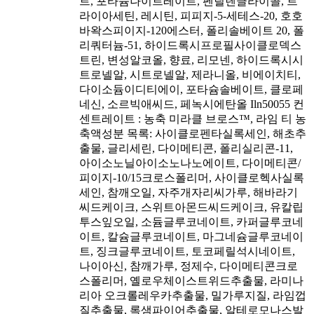
트, 포타슘나이트레이트, 펜틸렌글라이콜, 트
라이아세틴, 레시틴, 피피지-5-세테스-20, 호호
바왁스피이지-120에스터, 폴리솔베이트 20, 폴
리쿼터늄-51, 하이드록시프로필사이클로덱스
트린, 변성알코올, 향료, 리모넨, 하이드록시시
트로넬알, 시트로넬알, 제라니올, 비에이치티,
다이소듐이디티에이, 포타슘솔베이트, 클로페
네신, 소르빅애씨드, 페녹시에탄올 Iln50055 컨
센트레이트 : 농축 미라클 브로스™, 라임 티 농
축액성분 목록: 사이클로펜타실록세인, 해초추
출물, 글리세린, 다이메티콘, 폴리실리콘-11,
아이소노닐아이소노나노에이트, 다이메티콘/
피이지-10/15크로스폴리머, 사이클로헥사실록
세인, 참깨오일, 자주개자리씨가루, 해바라기
씨드케이크, 스위트아몬드씨드케이크, 유칼립
투스잎오일, 소듐글루코네이트, 카퍼글루코네
이트, 칼슘글루코네이트, 마그네슘글루코네이
트, 징크글루코네이트, 토코페릴석시네이트,
나이아신, 참깨가루, 정제수, 다이메티콘크로
스폴리머, 옐로우체이스트위드추출물, 라미나
리아 오크롤레우카추출물, 밀가루지질, 라임껍
질추출물, 록샘파이어추출물, 알테로모나스발