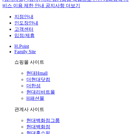
비스 이용 제한 안내
공지사항 더보기
지점안내
인도장안내
고객센터
입점/제휴
H.Point
Family Site
쇼핑몰 사이트
현대Hmall
더현대닷컴
더한섬
현대리바트몰
H패션몰
관계사 사이트
현대백화점그룹
현대백화점
현대홈쇼핑