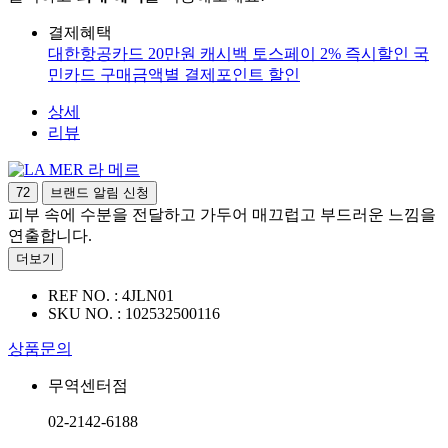
결제혜택
대한항공카드 20만원 캐시백
토스페이 2% 즉시할인
국
민카드 구매금액별 결제포인트 할인
상세
리뷰
라 메르
72
브랜드 알림 신청
피부 속에 수분을 전달하고 가두어 매끄럽고 부드러운 느낌을
연출합니다.
더보기
REF NO. :
4JLN01
SKU NO. :
102532500116
상품문의
무역센터점
02-2142-6188