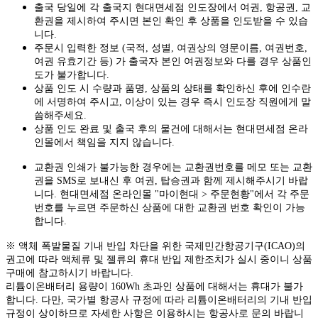
출국 당일에 각 출국지 현대면세점 인도장에서 여권, 항공권, 교
환권을 제시하여 주시면 본인 확인 후 상품을 인도받을 수 있습
니다.
주문시 입력한 정보 (국적, 성별, 여권상의 영문이름, 여권번호,
여권 유효기간 등) 가 출국자 본인 여권정보와 다를 경우 상품인
도가 불가합니다.
상품 인도 시 수량과 품명, 상품의 상태를 확인하신 후에 인수란
에 서명하여 주시고, 이상이 있는 경우 즉시 인도장 직원에게 말
씀해주세요.
상품 인도 완료 및 출국 후의 물건에 대해서는 현대면세점 온라
인몰에서 책임을 지지 않습니다.
교환권 인쇄가 불가능한 경우에는 교환권번호를 메모 또는 교환
권을 SMS로 보내신 후 여권, 탑승권과 함께 제시해주시기 바랍
니다. 현대면세점 온라인몰 "마이현대 > 주문현황"에서 각 주문
번호를 누르면 주문하신 상품에 대한 교환권 번호 확인이 가능
합니다.
※ 액체 폭발물질 기내 반입 차단을 위한 국제민간항공기구(ICAO)의
권고에 따라 액체류 및 젤류의 휴대 반입 제한조치가 실시 중이니 상품
구매에 참고하시기 바랍니다.
리튬이온배터리 용량이 160Wh 초과인 상품에 대해서는 휴대가 불가
합니다. 다만, 국가별 항공사 규정에 따라 리튬이온배터리의 기내 반입
규정이 상이하므로 자세한 사항은 이용하시는 항공사로 문의 바랍니