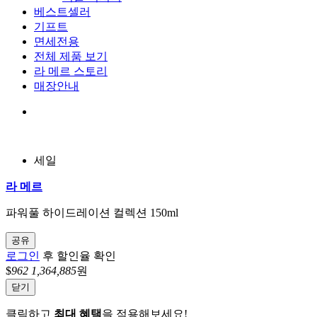
베스트셀러
기프트
면세전용
전체 제품 보기
라 메르 스토리
매장안내
세일
라 메르
파워풀 하이드레이션 컬렉션 150ml
공유
로그인
후 할인율 확인
$
962
1,364,885
원
닫기
클릭하고
최대 혜택
을 적용해보세요!