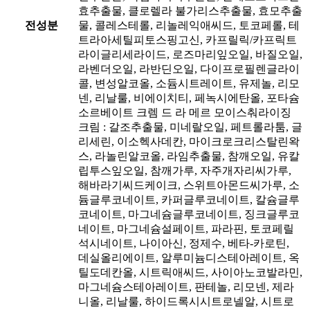
효추출물, 클로렐라 불가리스추출물, 효모추출
전성분
물, 콜레스테롤, 리놀레익애씨드, 토코페롤, 테
트라아세틸피토스핑고신, 카프릴릭/카프릭트
라이글리세라이드, 로즈마리잎오일, 바질오일,
라벤더오일, 라반딘오일, 다이프로필렌글라이
콜, 변성알코올, 소듐시트레이트, 유제놀, 리모
넨, 리날룰, 비에이치티, 페녹시에탄올, 포타슘
소르베이트 크렘 드 라 메르 모이스춰라이징
크림 : 갈조추출물, 미네랄오일, 페트롤라툼, 글
리세린, 이소헥사데칸, 마이크로크리스탈린왁
스, 라놀린알코올, 라임추출물, 참깨오일, 유칼
립투스잎오일, 참깨가루, 자주개자리씨가루,
해바라기씨드케이크, 스위트아몬드씨가루, 소
듐글루코네이트, 카퍼글루코네이트, 칼슘글루
코네이트, 마그네슘글루코네이트, 징크글루코
네이트, 마그네슘설페이트, 파라핀, 토코페릴
석시네이트, 나이아신, 정제수, 베타-카로틴,
데실올리에이트, 알루미늄디스테아레이트, 옥
틸도데칸올, 시트릭애씨드, 사이아노코발라민,
마그네슘스테아레이트, 판테놀, 리모넨, 제라
니올, 리날룰, 하이드록시시트로넬알, 시트로