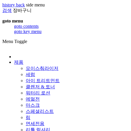
history back
side menu
검색
장바구니
goto menu
goto contents
goto key menu
Menu Toggle
제품
모이스춰라이저
세럼
아이 트리트먼트
클렌저 & 토너
워터리 로션
에멀전
마스크
스페셜리스트
립
면세전용
리틀 럭셔리