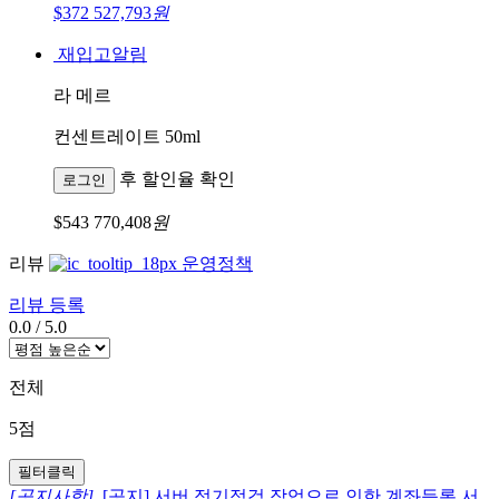
$372
527,793
원
재입고알림
라 메르
컨센트레이트 50ml
후 할인율 확인
로그인
$543
770,408
원
리뷰
운영정책
리뷰 등록
0.0
/
5.0
전체
5점
필터클릭
[공지사항]
[공지] 서버 정기점검 작업으로 인한 계좌등록 서