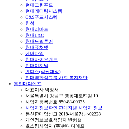
현대그린푸드
현대캐터링시스템
C&S푸드시스템
한섬
현대리바트
현대L&C
현대드림투어
현대퓨처넷
에버다임
현대바이오랜드
현대이지웰
벤디스(식권대장)
현대백화점그룹 사회 복지재단
㈜현대디에프
대표이사 박장서
서울특별시 강남구 영동대로82길 19
사업자등록번호 850-88-00325
사업자정보확인
판매자별 사업자 정보
통신판매업신고 2018-서울강남-02228
개인정보보호책임자 반형철
호스팅사업자 (주)현대디에프