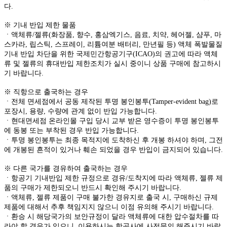
다.
※ 기내 반입 제한 물품
ㆍ액체류/젤류(화장품, 향수, 홍삼엑기스, 음료, 치약, 헤어젤, 샴푸, 마
스카라, 립스틱, 스프레이, 리튬여분 배터리, 만년필 등) 액체 폭발물질
기내 반입 차단을 위한 국제민간항공기구(ICAO)의 권고에 따라 액체
류 및 젤류의 휴대반입 제한조치가 실시 중이니 상품 구매에 참고하시
기 바랍니다.
※ 직항으로 출국하는 경우
ㆍ전체 면세점에서 공동 제작된 투명 봉인봉투(Tamper-evident bag)로
포장시, 용량, 수량에 관계 없이 반입 가능합니다.
ㆍ현대면세점 온라인몰 구입 당시 교부 받은 영수증이 투명 봉인봉투
에 동봉 또는 부착된 경우 반입 가능합니다.
ㆍ투명 봉인봉투는 최종 목적지에 도착하신 후 개봉 하셔야 하며, 그전
에 개봉된 흔적이 있거나 훼손 되었을 경우 반입이 금지되어 있습니다.
※ 다른 국가를 경유하여 출국하는 경우
ㆍ항공기 기내반입 제한 규정으로 경유/도착지에 따라 액체류, 젤류 제
품의 구매가 제한되오니 반드시 확인해 주시기 바랍니다.
ㆍ액체류, 젤류 제품이 구매 불가한 경유지로 출국 시, 구매하신 규제
제품에 대해서 추후 책임지지 않으니 이점 유의해 주시기 바랍니다.
ㆍ환승 시 해당국가의 보안규정이 달라 액체류에 대한 압수절차를 따
라야 할 경우가 있으니, 이용하시는 항공사에 사전문의 해주시기 바랍