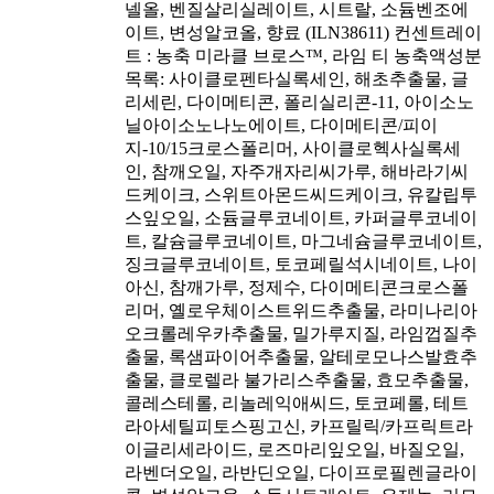
넬올, 벤질살리실레이트, 시트랄, 소듐벤조에
이트, 변성알코올, 향료 (ILN38611) 컨센트레이
트 : 농축 미라클 브로스™, 라임 티 농축액성분
목록: 사이클로펜타실록세인, 해초추출물, 글
리세린, 다이메티콘, 폴리실리콘-11, 아이소노
닐아이소노나노에이트, 다이메티콘/피이
지-10/15크로스폴리머, 사이클로헥사실록세
인, 참깨오일, 자주개자리씨가루, 해바라기씨
드케이크, 스위트아몬드씨드케이크, 유칼립투
스잎오일, 소듐글루코네이트, 카퍼글루코네이
트, 칼슘글루코네이트, 마그네슘글루코네이트,
징크글루코네이트, 토코페릴석시네이트, 나이
아신, 참깨가루, 정제수, 다이메티콘크로스폴
리머, 옐로우체이스트위드추출물, 라미나리아
오크롤레우카추출물, 밀가루지질, 라임껍질추
출물, 록샘파이어추출물, 알테로모나스발효추
출물, 클로렐라 불가리스추출물, 효모추출물,
콜레스테롤, 리놀레익애씨드, 토코페롤, 테트
라아세틸피토스핑고신, 카프릴릭/카프릭트라
이글리세라이드, 로즈마리잎오일, 바질오일,
라벤더오일, 라반딘오일, 다이프로필렌글라이