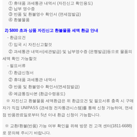
① 휴대품 과세통관 내역서 (자진신고 확인용도)
② 납부 영수증
③ 반품 및 환불영수 확인서 (면세점발급)
④ 환불물품
2)
$800 초과 상품 자진신고 환불물품 세액 환급 안내
- 환급요건
① 입국 시 자진신고할것
② 과세통관 내역서(세관발급) 및 납부영수증 (은행발급)등으로 물품의
세액 확인 가능할것
- 필요서류
① 환급신청서
② 휴대품 과세통관 내역서
③ 반품 및 환불영수 확인서(면세점발급)
④ 예금통장사본 (환급수령용도)
※ 자진신고 환불물품 세액환급은 위 환급요건 및 필요서류 충족 시 구매
자가 직접 UNIPASS (관세청 전자통관시스템)를 통해 신청 가능하며, 면세
점 반품완료일로부터 5년 이내 환급 신청이 가능합니다.
※ 교환/환불(반품) 가능 여부 확인을 위해 방문 전 고객 센터(1811-6688)
로 문의해 주시기 바랍니다.