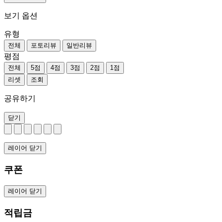
보기 옵션
유형
전체
포토리뷰
일반리뷰
평점
전체
5점
4점
3점
2점
1점
리셋
조회
공유하기
닫기
레이어 닫기
쿠폰
레이어 닫기
적립금