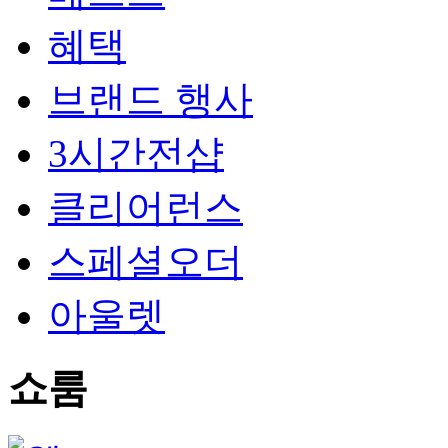
혜택
브랜드 행사
3시간전샵
클리어런스
스페셜오더
아울렛
쇼룸