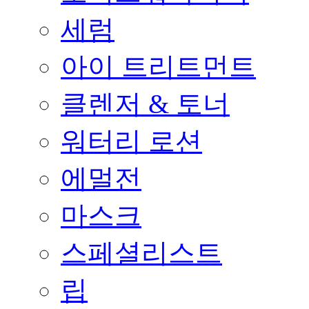
세럼
아이 트리트먼트
클렌저 & 토너
워터리 로션
에멀전
마스크
스페셜리스트
립