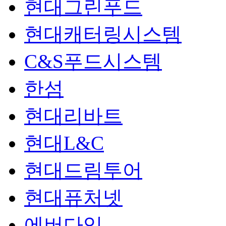
현대그린푸드
현대캐터링시스템
C&S푸드시스템
한섬
현대리바트
현대L&C
현대드림투어
현대퓨처넷
에버다임