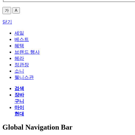
가
A
닫기
세일
베스트
혜택
브랜드 행사
헤라
정관장
소니
웰니스관
검색
장바
구니
마이
현대
Global Navigation Bar