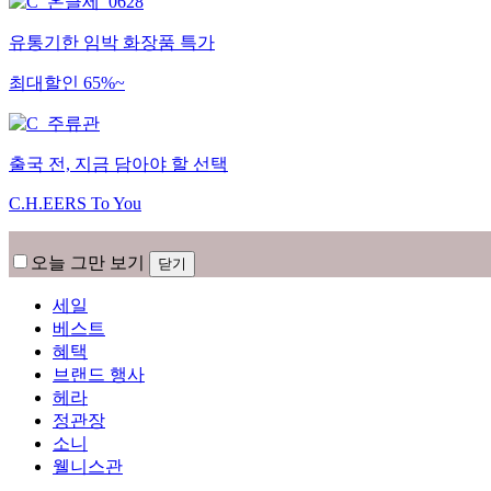
유통기한 임박 화장품 특가
최대할인 65%~
출국 전, 지금 담아야 할 선택
C.H.EERS To You
오늘 그만 보기
닫기
세일
베스트
혜택
브랜드 행사
헤라
정관장
소니
웰니스관