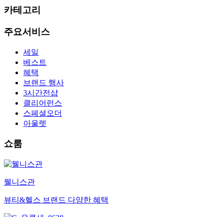
카테고리
주요서비스
세일
베스트
혜택
브랜드 행사
3시간전샵
클리어런스
스페셜오더
아울렛
쇼룸
웰니스관
뷰티&헬스 브랜드 다양한 혜택