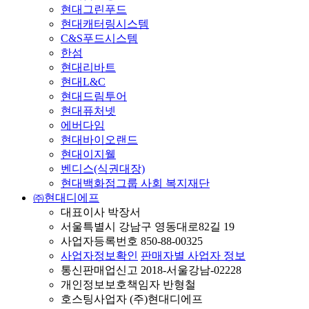
현대그린푸드
현대캐터링시스템
C&S푸드시스템
한섬
현대리바트
현대L&C
현대드림투어
현대퓨처넷
에버다임
현대바이오랜드
현대이지웰
벤디스(식권대장)
현대백화점그룹 사회 복지재단
㈜현대디에프
대표이사 박장서
서울특별시 강남구 영동대로82길 19
사업자등록번호 850-88-00325
사업자정보확인
판매자별 사업자 정보
통신판매업신고 2018-서울강남-02228
개인정보보호책임자 반형철
호스팅사업자 (주)현대디에프