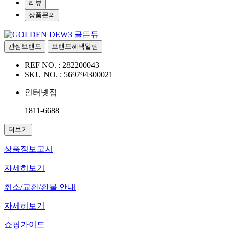
리뷰
상품문의
골든듀
관심브랜드
브랜드혜택알림
REF NO. :
282200043
SKU NO. :
569794300021
인터넷점
1811-6688
더보기
상품정보고시
자세히보기
취소/교환/환불 안내
자세히보기
쇼핑가이드