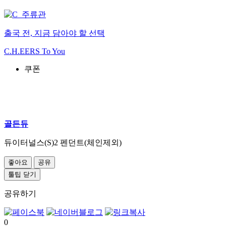
출국 전, 지금 담아야 할 선택
C.H.EERS To You
쿠폰
골든듀
듀이터널스(S)2 펜던트(체인제외)
좋아요
공유
툴팁 닫기
공유하기
0