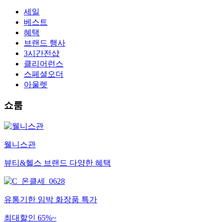
세일
베스트
혜택
브랜드 행사
3시간전샵
클리어런스
스페셜오더
아울렛
쇼룸
웰니스관
뷰티&헬스 브랜드 다양한 혜택
유통기한 임박 화장품 특가
최대할인 65%~