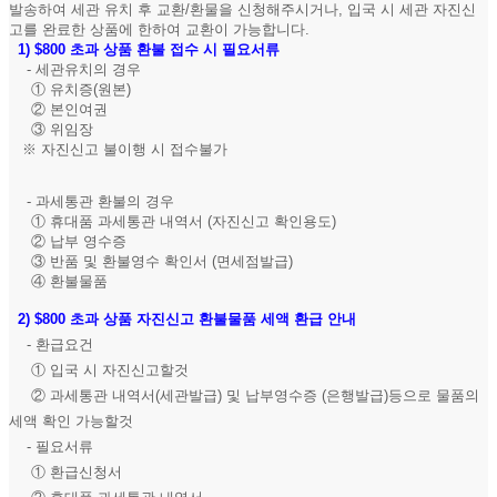
발송하여 세관 유치 후 교환/환물을 신청해주시거나, 입국 시 세관 자진신
고를 완료한 상품에 한하여 교환이 가능합니다.
1)
$800 초과 상품 환불 접수 시 필요서류
- 세관유치의 경우
① 유치증(원본)
② 본인여권
③ 위임장
※ 자진신고 불이행 시 접수불가
- 과세통관 환불의 경우
① 휴대품 과세통관 내역서 (자진신고 확인용도)
② 납부 영수증
③ 반품 및 환불영수 확인서 (면세점발급)
④ 환불물품
2)
$800 초과 상품 자진신고 환불물품 세액 환급 안내
- 환급요건
① 입국 시 자진신고할것
② 과세통관 내역서(세관발급) 및 납부영수증 (은행발급)등으로 물품의
세액 확인 가능할것
- 필요서류
① 환급신청서