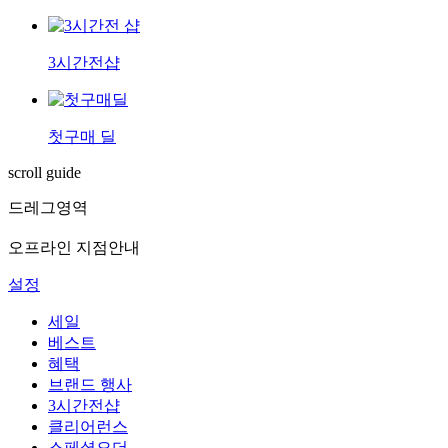
3시간전샵
첫구매 딜
scroll guide
드레그영역
오프라인 지점안내
설정
세일
베스트
혜택
브랜드 행사
3시간전샵
클리어런스
스페셜오더