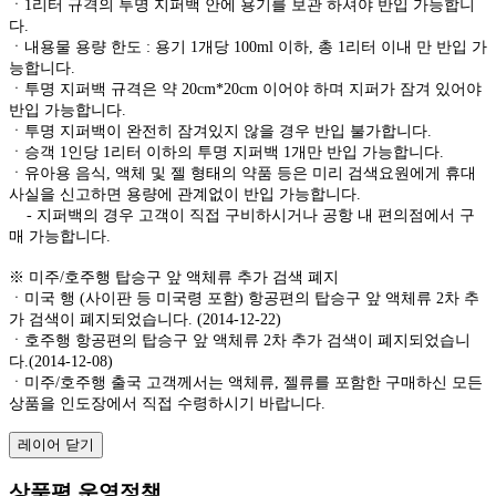
ㆍ1리터 규격의 투명 지퍼백 안에 용기를 보관 하셔야 반입 가능합니
다.
ㆍ내용물 용량 한도 : 용기 1개당 100ml 이하, 총 1리터 이내 만 반입 가
능합니다.
ㆍ투명 지퍼백 규격은 약 20cm*20cm 이어야 하며 지퍼가 잠겨 있어야
반입 가능합니다.
ㆍ투명 지퍼백이 완전히 잠겨있지 않을 경우 반입 불가합니다.
ㆍ승객 1인당 1리터 이하의 투명 지퍼백 1개만 반입 가능합니다.
ㆍ유아용 음식, 액체 및 젤 형태의 약품 등은 미리 검색요원에게 휴대
사실을 신고하면 용량에 관계없이 반입 가능합니다.
- 지퍼백의 경우 고객이 직접 구비하시거나 공항 내 편의점에서 구
매 가능합니다.
※ 미주/호주행 탑승구 앞 액체류 추가 검색 폐지
ㆍ미국 행 (사이판 등 미국령 포함) 항공편의 탑승구 앞 액체류 2차 추
가 검색이 폐지되었습니다. (2014-12-22)
ㆍ호주행 항공편의 탑승구 앞 액체류 2차 추가 검색이 폐지되었습니
다.(2014-12-08)
ㆍ미주/호주행 출국 고객께서는 액체류, 젤류를 포함한 구매하신 모든
상품을 인도장에서 직접 수령하시기 바랍니다.
레이어 닫기
상품평 운영정책