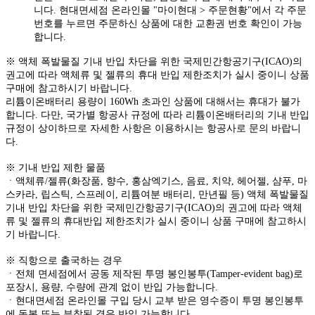
니다. 현대면세점 온라인몰 "마이현대 > 주문현황"에서 각 주문
번호를 누르면 주문하신 상품에 대한 교환권 번호 확인이 가능
합니다.
※ 액체 폭발물질 기내 반입 차단을 위한 국제민간항공기구(ICAO)의
권고에 따라 액체류 및 젤류의 휴대 반입 제한조치가 실시 중이니 상품
구매에 참고하시기 바랍니다.
리튬이온배터리 용량이 160Wh 초과인 상품에 대해서는 휴대가 불가
합니다. 다만, 국가별 항공사 규정에 따라 리튬이온배터리의 기내 반입
규정이 상이하므로 자세한 사항은 이용하시는 항공사로 문의 바랍니
다.
※ 기내 반입 제한 물품
ㆍ액체류/젤류(화장품, 향수, 홍삼엑기스, 음료, 치약, 헤어젤, 샴푸, 마
스카라, 립스틱, 스프레이, 리튬여분 배터리, 만년필 등) 액체 폭발물질
기내 반입 차단을 위한 국제민간항공기구(ICAO)의 권고에 따라 액체
류 및 젤류의 휴대반입 제한조치가 실시 중이니 상품 구매에 참고하시
기 바랍니다.
※ 직항으로 출국하는 경우
ㆍ전체 면세점에서 공동 제작된 투명 봉인봉투(Tamper-evident bag)로
포장시, 용량, 수량에 관계 없이 반입 가능합니다.
ㆍ현대면세점 온라인몰 구입 당시 교부 받은 영수증이 투명 봉인봉투
에 동봉 또는 부착된 경우 반입 가능합니다.