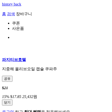
history back
홈
검색
장바구니
쿠폰
사은품
파지티브호텔
지중해 올리브오일 캡슐 쿠파주
공유
$
21
15
%
$
17.85
25,432
원
닫기
로그인
하고
최대 혜택
을 적용해보세요