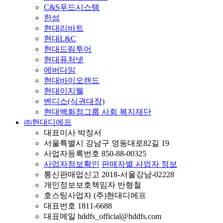
C&S푸드시스템
한섬
현대리바트
현대L&C
현대드림투어
현대퓨처넷
에버다임
현대바이오랜드
현대이지웰
벤디스(식권대장)
현대백화점그룹 사회 복지재단
㈜현대디에프
대표이사 박장서
서울특별시 강남구 영동대로82길 19
사업자등록번호 850-88-00325
사업자정보확인
판매자별 사업자 정보
통신판매업신고 2018-서울강남-02228
개인정보보호책임자 반형철
호스팅사업자 (주)현대디에프
대표번호 1811-6688
대표메일 hddfs_official@hddfs.com