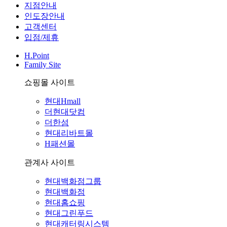
지점안내
인도장안내
고객센터
입점/제휴
H.Point
Family Site
쇼핑몰 사이트
현대Hmall
더현대닷컴
더한섬
현대리바트몰
H패션몰
관계사 사이트
현대백화점그룹
현대백화점
현대홈쇼핑
현대그린푸드
현대캐터링시스템