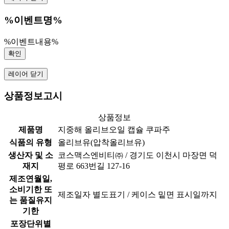
%이벤트명%
%이벤트내용%
확인
레이어 닫기
상품정보고시
상품정보
제품명
지중해 올리브오일 캡슐 쿠파주
식품의 유형
올리브유(압착올리브유)
생산자 및 소
코스맥스엔비티㈜ / 경기도 이천시 마장면 덕
재지
평로 663번길 127-16
제조연월일,
소비기한 또
제조일자 별도표기 / 케이스 밑면 표시일까지
는 품질유지
기한
포장단위별