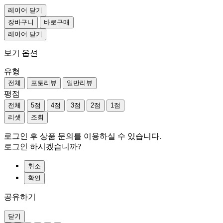
레이어 닫기
장바구니
바로구매
레이어 닫기
보기 옵션
유형
전체
포토리뷰
일반리뷰
평점
전체
5점
4점
3점
2점
1점
리셋
조회
로그인 후 상품 문의를 이용하실 수 있습니다.
로그인 하시겠습니까?
취소
확인
공유하기
닫기