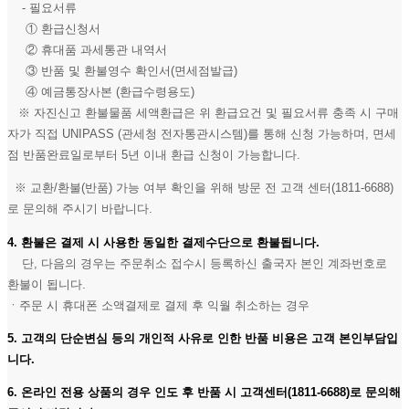
- 필요서류
① 환급신청서
② 휴대품 과세통관 내역서
③ 반품 및 환불영수 확인서(면세점발급)
④ 예금통장사본 (환급수령용도)
※ 자진신고 환불물품 세액환급은 위 환급요건 및 필요서류 충족 시 구매
자가 직접 UNIPASS (관세청 전자통관시스템)를 통해 신청 가능하며, 면세
점 반품완료일로부터 5년 이내 환급 신청이 가능합니다.
※ 교환/환불(반품) 가능 여부 확인을 위해 방문 전 고객 센터(1811-6688)
로 문의해 주시기 바랍니다.
4. 환불은 결제 시 사용한 동일한 결제수단으로 환불됩니다.
단, 다음의 경우는 주문취소 접수시 등록하신 출국자 본인 계좌번호로
환불이 됩니다.
ㆍ주문 시 휴대폰 소액결제로 결제 후 익월 취소하는 경우
5. 고객의 단순변심 등의 개인적 사유로 인한 반품 비용은 고객 본인부담입
니다.
6. 온라인 전용 상품의 경우 인도 후 반품 시 고객센터(1811-6688)로 문의해