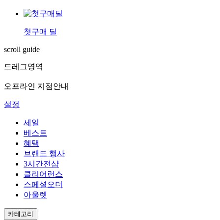
첫구매 딜
scroll guide
드레그영역
오프라인 지점안내
설정
세일
베스트
혜택
브랜드 행사
3시간전샵
클리어런스
스페셜오더
아울렛
카테고리