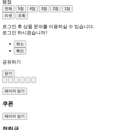
평점
전체
5점
4점
3점
2점
1점
리셋
조회
로그인 후 상품 문의를 이용하실 수 있습니다.
로그인 하시겠습니까?
취소
확인
공유하기
닫기
레이어 닫기
쿠폰
레이어 닫기
적립금