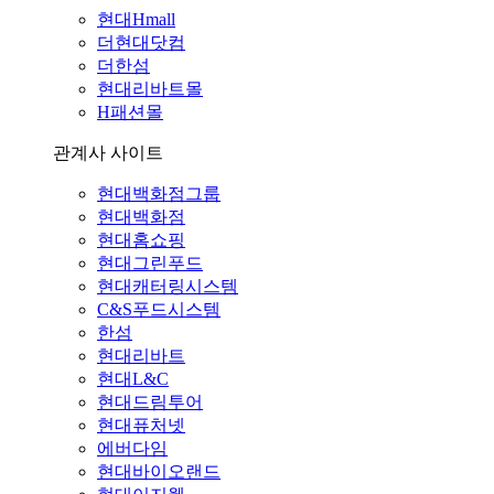
현대Hmall
더현대닷컴
더한섬
현대리바트몰
H패션몰
관계사 사이트
현대백화점그룹
현대백화점
현대홈쇼핑
현대그린푸드
현대캐터링시스템
C&S푸드시스템
한섬
현대리바트
현대L&C
현대드림투어
현대퓨처넷
에버다임
현대바이오랜드