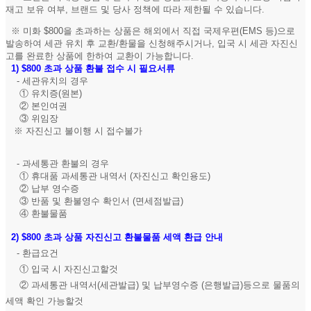
재고 보유 여부, 브랜드 및 당사 정책에 따라 제한될 수 있습니다.
※ 미화 $800을 초과하는 상품은 해외에서 직접 국제우편(EMS 등)으로
발송하여 세관 유치 후 교환/환물을 신청해주시거나, 입국 시 세관 자진신
고를 완료한 상품에 한하여 교환이 가능합니다.
1)
$800 초과 상품 환불 접수 시 필요서류
- 세관유치의 경우
① 유치증(원본)
② 본인여권
③ 위임장
※ 자진신고 불이행 시 접수불가
- 과세통관 환불의 경우
① 휴대품 과세통관 내역서 (자진신고 확인용도)
② 납부 영수증
③ 반품 및 환불영수 확인서 (면세점발급)
④ 환불물품
2)
$800 초과 상품 자진신고 환불물품 세액 환급 안내
- 환급요건
① 입국 시 자진신고할것
② 과세통관 내역서(세관발급) 및 납부영수증 (은행발급)등으로 물품의
세액 확인 가능할것