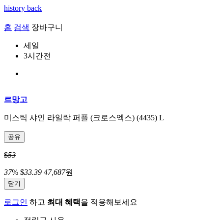
history back
홈
검색
장바구니
세일
3시간전
르망고
미스틱 샤인 라일락 퍼플 (크로스엑스) (4435) L
공유
$
53
37
%
$
33.39
47,687
원
닫기
로그인
하고
최대 혜택
을 적용해보세요