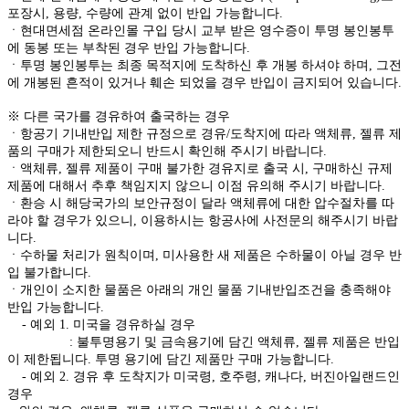
포장시, 용량, 수량에 관계 없이 반입 가능합니다.
ㆍ현대면세점 온라인몰 구입 당시 교부 받은 영수증이 투명 봉인봉투
에 동봉 또는 부착된 경우 반입 가능합니다.
ㆍ투명 봉인봉투는 최종 목적지에 도착하신 후 개봉 하셔야 하며, 그전
에 개봉된 흔적이 있거나 훼손 되었을 경우 반입이 금지되어 있습니다.
※ 다른 국가를 경유하여 출국하는 경우
ㆍ항공기 기내반입 제한 규정으로 경유/도착지에 따라 액체류, 젤류 제
품의 구매가 제한되오니 반드시 확인해 주시기 바랍니다.
ㆍ액체류, 젤류 제품이 구매 불가한 경유지로 출국 시, 구매하신 규제
제품에 대해서 추후 책임지지 않으니 이점 유의해 주시기 바랍니다.
ㆍ환승 시 해당국가의 보안규정이 달라 액체류에 대한 압수절차를 따
라야 할 경우가 있으니, 이용하시는 항공사에 사전문의 해주시기 바랍
니다.
ㆍ수하물 처리가 원칙이며, 미사용한 새 제품은 수하물이 아닐 경우 반
입 불가합니다.
ㆍ개인이 소지한 물품은 아래의 개인 물품 기내반입조건을 충족해야
반입 가능합니다.
- 예외 1. 미국을 경유하실 경우
: 불투명용기 및 금속용기에 담긴 액체류, 젤류 제품은 반입
이 제한됩니다. 투명 용기에 담긴 제품만 구매 가능합니다.
- 예외 2. 경유 후 도착지가 미국령, 호주령, 캐나다, 버진아일랜드인
경우