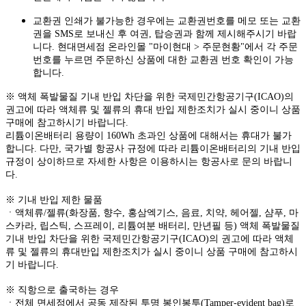
교환권 인쇄가 불가능한 경우에는 교환권번호를 메모 또는 교환
권을 SMS로 보내신 후 여권, 탑승권과 함께 제시해주시기 바랍
니다. 현대면세점 온라인몰 "마이현대 > 주문현황"에서 각 주문
번호를 누르면 주문하신 상품에 대한 교환권 번호 확인이 가능
합니다.
※ 액체 폭발물질 기내 반입 차단을 위한 국제민간항공기구(ICAO)의
권고에 따라 액체류 및 젤류의 휴대 반입 제한조치가 실시 중이니 상품
구매에 참고하시기 바랍니다.
리튬이온배터리 용량이 160Wh 초과인 상품에 대해서는 휴대가 불가
합니다. 다만, 국가별 항공사 규정에 따라 리튬이온배터리의 기내 반입
규정이 상이하므로 자세한 사항은 이용하시는 항공사로 문의 바랍니
다.
※ 기내 반입 제한 물품
ㆍ액체류/젤류(화장품, 향수, 홍삼엑기스, 음료, 치약, 헤어젤, 샴푸, 마
스카라, 립스틱, 스프레이, 리튬여분 배터리, 만년필 등) 액체 폭발물질
기내 반입 차단을 위한 국제민간항공기구(ICAO)의 권고에 따라 액체
류 및 젤류의 휴대반입 제한조치가 실시 중이니 상품 구매에 참고하시
기 바랍니다.
※ 직항으로 출국하는 경우
ㆍ전체 면세점에서 공동 제작된 투명 봉인봉투(Tamper-evident bag)로