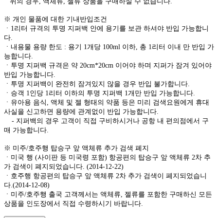
위의 경우, 액체류, 젤류 상품을 구매하실 수 없습니다.
※ 개인 물품에 대한 기내반입조건
ㆍ1리터 규격의 투명 지퍼백 안에 용기를 보관 하셔야 반입 가능합니
다.
ㆍ내용물 용량 한도 : 용기 1개당 100ml 이하, 총 1리터 이내 만 반입 가
능합니다.
ㆍ투명 지퍼백 규격은 약 20cm*20cm 이어야 하며 지퍼가 잠겨 있어야
반입 가능합니다.
ㆍ투명 지퍼백이 완전히 잠겨있지 않을 경우 반입 불가합니다.
ㆍ승객 1인당 1리터 이하의 투명 지퍼백 1개만 반입 가능합니다.
ㆍ유아용 음식, 액체 및 젤 형태의 약품 등은 미리 검색요원에게 휴대
사실을 신고하면 용량에 관계없이 반입 가능합니다.
- 지퍼백의 경우 고객이 직접 구비하시거나 공항 내 편의점에서 구
매 가능합니다.
※ 미주/호주행 탑승구 앞 액체류 추가 검색 폐지
ㆍ미국 행 (사이판 등 미국령 포함) 항공편의 탑승구 앞 액체류 2차 추
가 검색이 폐지되었습니다. (2014-12-22)
ㆍ호주행 항공편의 탑승구 앞 액체류 2차 추가 검색이 폐지되었습니
다.(2014-12-08)
ㆍ미주/호주행 출국 고객께서는 액체류, 젤류를 포함한 구매하신 모든
상품을 인도장에서 직접 수령하시기 바랍니다.