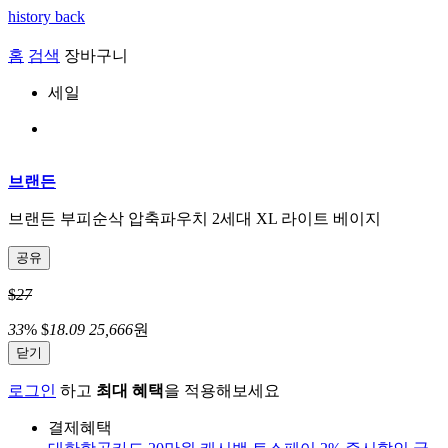
history back
홈
검색
장바구니
세일
브랜든
브랜든 부피순삭 압축파우치 2세대 XL 라이트 베이지
공유
$
27
33
%
$
18.09
25,666
원
닫기
로그인
하고
최대 혜택
을 적용해보세요
결제혜택