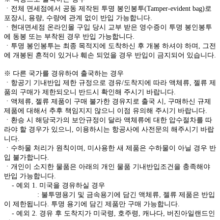
ㆍ전체 면세점에서 공동 제작된 투명 봉인봉투(Tamper-evident bag)로
포장시, 용량, 수량에 관계 없이 반입 가능합니다.
ㆍ현대면세점 온라인몰 구입 당시 교부 받은 영수증이 투명 봉인봉투
에 동봉 또는 부착된 경우 반입 가능합니다.
ㆍ투명 봉인봉투는 최종 목적지에 도착하신 후 개봉 하셔야 하며, 그전
에 개봉된 흔적이 있거나 훼손 되었을 경우 반입이 금지되어 있습니다.
※ 다른 국가를 경유하여 출국하는 경우
ㆍ항공기 기내반입 제한 규정으로 경유/도착지에 따라 액체류, 젤류 제
품의 구매가 제한되오니 반드시 확인해 주시기 바랍니다.
ㆍ액체류, 젤류 제품이 구매 불가한 경유지로 출국 시, 구매하신 규제
제품에 대해서 추후 책임지지 않으니 이점 유의해 주시기 바랍니다.
ㆍ환승 시 해당국가의 보안규정이 달라 액체류에 대한 압수절차를 따
라야 할 경우가 있으니, 이용하시는 항공사에 사전문의 해주시기 바랍
니다.
ㆍ수하물 처리가 원칙이며, 미사용한 새 제품은 수하물이 아닐 경우 반
입 불가합니다.
ㆍ개인이 소지한 물품은 아래의 개인 물품 기내반입조건을 충족해야
반입 가능합니다.
- 예외 1. 미국을 경유하실 경우
: 불투명용기 및 금속용기에 담긴 액체류, 젤류 제품은 반입
이 제한됩니다. 투명 용기에 담긴 제품만 구매 가능합니다.
- 예외 2. 경유 후 도착지가 미국령, 호주령, 캐나다, 버진아일랜드인