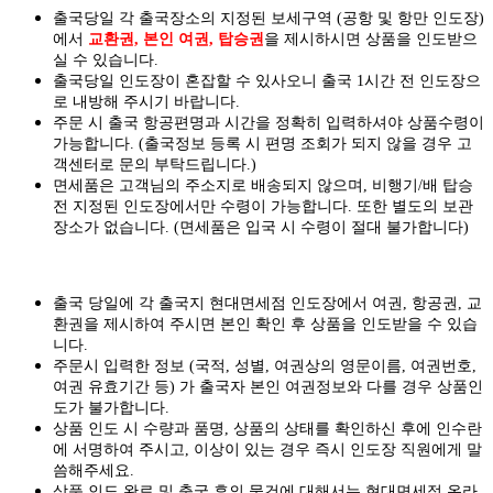
출국당일 각 출국장소의 지정된 보세구역 (공항 및 항만 인도장)
에서
교환권, 본인 여권, 탑승권
을
제시하시면
상품을 인도
받으
실
수 있습니다.
출국당일 인도장이 혼잡할 수 있사오니 출국 1시간 전 인도장으
로 내방해 주시기 바랍니다.
주문 시 출국 항공편명과 시간을 정확히 입력하셔야 상품수령이
가능합니다.
(출국정보 등록 시 편명 조회가 되지 않을 경우 고
객센터로 문의 부탁드립니다.)
면세품은 고객님의 주소지로 배송되지 않으며, 비행기/배 탑승
전 지정된 인도장에서만 수령이 가능합니다. 또한 별도의 보관
장소가 없습니다. (면세품은 입국 시 수령이 절대 불가합니다)
출국 당일에 각 출국지 현대면세점 인도장에서 여권, 항공권, 교
환권을 제시하여 주시면 본인 확인 후 상품을 인도받을 수 있습
니다.
주문시 입력한 정보 (국적, 성별, 여권상의 영문이름, 여권번호,
여권 유효기간 등) 가 출국자 본인 여권정보와 다를 경우 상품인
도가 불가합니다.
상품 인도 시 수량과 품명, 상품의 상태를 확인하신 후에 인수란
에 서명하여 주시고, 이상이 있는 경우 즉시 인도장 직원에게 말
씀해주세요.
상품 인도 완료 및 출국 후의 물건에 대해서는 현대면세점 온라