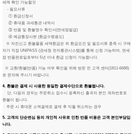
세액 확인 가능할것
- 필요서류
① 환급신청서
② 휴대품 과세통관 내역서
③ 반품 및 환불영수 확인서(면세점발급)
④ 예금통장사본 (환급수령용도)
※ 자진신고 환불물품 세액환급은 위 환급요건 및 필요서류 충족 시 구매
자가 직접 UNIPASS (관세청 전자통관시스템)를 통해 신청 가능하며, 면세
점 반품완료일로부터 5년 이내 환급 신청이 가능합니다.
※ 교환/환불(반품) 가능 여부 확인을 위해 방문 전 고객 센터(1811-6688)
로 문의해 주시기 바랍니다.
4. 환불은 결제 시 사용한 동일한 결제수단으로 환불됩니다.
단, 다음의 경우는 주문취소 접수시 등록하신 출국자 본인 계좌번호로
환불이 됩니다.
ㆍ주문 시 휴대폰 소액결제로 결제 후 익월 취소하는 경우
5. 고객의 단순변심 등의 개인적 사유로 인한 반품 비용은 고객 본인부담입
니다.