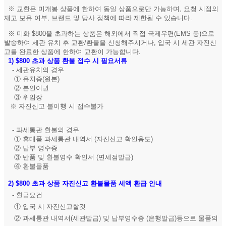
※ 교환은 미개봉 상품에 한하여 동일 상품으로만 가능하며, 요청 시점의
재고 보유 여부, 브랜드 및 당사 정책에 따라 제한될 수 있습니다.
※ 미화 $800을 초과하는 상품은 해외에서 직접 국제우편(EMS 등)으로
발송하여 세관 유치 후 교환/환물을 신청해주시거나, 입국 시 세관 자진신
고를 완료한 상품에 한하여 교환이 가능합니다.
1)
$800 초과 상품 환불 접수 시 필요서류
- 세관유치의 경우
① 유치증(원본)
② 본인여권
③ 위임장
※ 자진신고 불이행 시 접수불가
- 과세통관 환불의 경우
① 휴대품 과세통관 내역서 (자진신고 확인용도)
② 납부 영수증
③ 반품 및 환불영수 확인서 (면세점발급)
④ 환불물품
2)
$800 초과 상품 자진신고 환불물품 세액 환급 안내
- 환급요건
① 입국 시 자진신고할것
② 과세통관 내역서(세관발급) 및 납부영수증 (은행발급)등으로 물품의