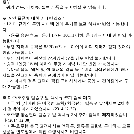
경우
위의 경우, 액체류, 젤류 상품을 구매하실 수 없습니다.
※ 개인 물품에 대한 기내반입조건
ㆍ1리터 규격의 투명 지퍼백 안에 용기를 보관 하셔야 반입 가능합니
다.
ㆍ내용물 용량 한도 : 용기 1개당 100ml 이하, 총 1리터 이내 만 반입 가
능합니다.
ㆍ투명 지퍼백 규격은 약 20cm*20cm 이어야 하며 지퍼가 잠겨 있어야
반입 가능합니다.
ㆍ투명 지퍼백이 완전히 잠겨있지 않을 경우 반입 불가합니다.
ㆍ승객 1인당 1리터 이하의 투명 지퍼백 1개만 반입 가능합니다.
ㆍ유아용 음식, 액체 및 젤 형태의 약품 등은 미리 검색요원에게 휴대
사실을 신고하면 용량에 관계없이 반입 가능합니다.
- 지퍼백의 경우 고객이 직접 구비하시거나 공항 내 편의점에서 구
매 가능합니다.
※ 미주/호주행 탑승구 앞 액체류 추가 검색 폐지
ㆍ미국 행 (사이판 등 미국령 포함) 항공편의 탑승구 앞 액체류 2차 추
가 검색이 폐지되었습니다. (2014-12-22)
ㆍ호주행 항공편의 탑승구 앞 액체류 2차 추가 검색이 폐지되었습니
다.(2014-12-08)
ㆍ미주/호주행 출국 고객께서는 액체류, 젤류를 포함한 구매하신 모든
상품을 인도장에서 직접 수령하시기 바랍니다.