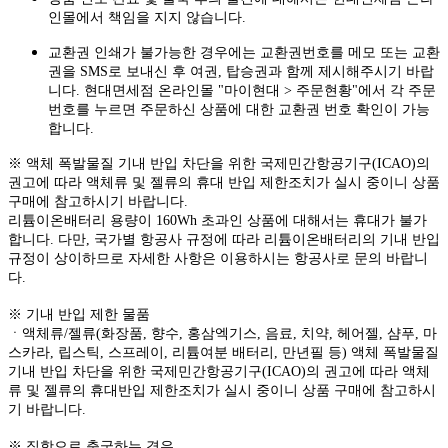
인몰에서 책임을 지지 않습니다.
교환권 인쇄가 불가능한 경우에는 교환권번호를 메모 또는 교환
권을 SMS로 보내신 후 여권, 탑승권과 함께 제시해주시기 바랍
니다. 현대면세점 온라인몰 "마이현대 > 주문현황"에서 각 주문
번호를 누르면 주문하신 상품에 대한 교환권 번호 확인이 가능
합니다.
※ 액체 폭발물질 기내 반입 차단을 위한 국제민간항공기구(ICAO)의
권고에 따라 액체류 및 젤류의 휴대 반입 제한조치가 실시 중이니 상품
구매에 참고하시기 바랍니다.
리튬이온배터리 용량이 160Wh 초과인 상품에 대해서는 휴대가 불가
합니다. 다만, 국가별 항공사 규정에 따라 리튬이온배터리의 기내 반입
규정이 상이하므로 자세한 사항은 이용하시는 항공사로 문의 바랍니
다.
※ 기내 반입 제한 물품
ㆍ액체류/젤류(화장품, 향수, 홍삼엑기스, 음료, 치약, 헤어젤, 샴푸, 마
스카라, 립스틱, 스프레이, 리튬여분 배터리, 만년필 등) 액체 폭발물질
기내 반입 차단을 위한 국제민간항공기구(ICAO)의 권고에 따라 액체
류 및 젤류의 휴대반입 제한조치가 실시 중이니 상품 구매에 참고하시
기 바랍니다.
※ 직항으로 출국하는 경우