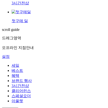
3시간전샵
첫구매 딜
scroll guide
드레그영역
오프라인 지점안내
설정
세일
베스트
혜택
브랜드 행사
3시간전샵
클리어런스
스페셜오더
아울렛