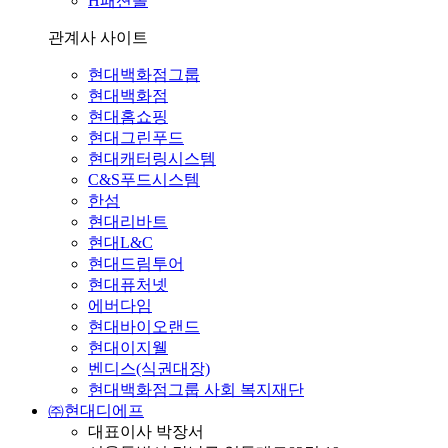
H패션몰
관계사 사이트
현대백화점그룹
현대백화점
현대홈쇼핑
현대그린푸드
현대캐터링시스템
C&S푸드시스템
한섬
현대리바트
현대L&C
현대드림투어
현대퓨처넷
에버다임
현대바이오랜드
현대이지웰
벤디스(식권대장)
현대백화점그룹 사회 복지재단
㈜현대디에프
대표이사 박장서