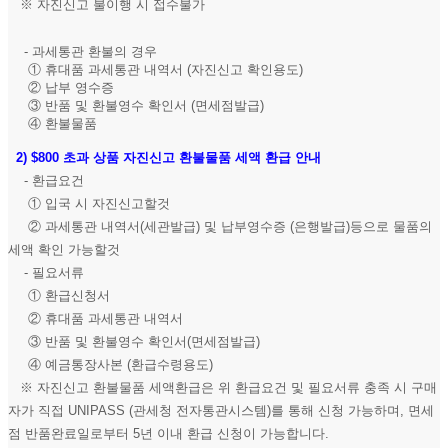
※ 자진신고 불이행 시 접수불가
- 과세통관 환불의 경우
① 휴대품 과세통관 내역서 (자진신고 확인용도)
② 납부 영수증
③ 반품 및 환불영수 확인서 (면세점발급)
④ 환불물품
2)
$800 초과 상품 자진신고 환불물품 세액 환급 안내
- 환급요건
① 입국 시 자진신고할것
② 과세통관 내역서(세관발급) 및 납부영수증 (은행발급)등으로 물품의
세액 확인 가능할것
- 필요서류
① 환급신청서
② 휴대품 과세통관 내역서
③ 반품 및 환불영수 확인서(면세점발급)
④ 예금통장사본 (환급수령용도)
※ 자진신고 환불물품 세액환급은 위 환급요건 및 필요서류 충족 시 구매
자가 직접 UNIPASS (관세청 전자통관시스템)를 통해 신청 가능하며, 면세
점 반품완료일로부터 5년 이내 환급 신청이 가능합니다.