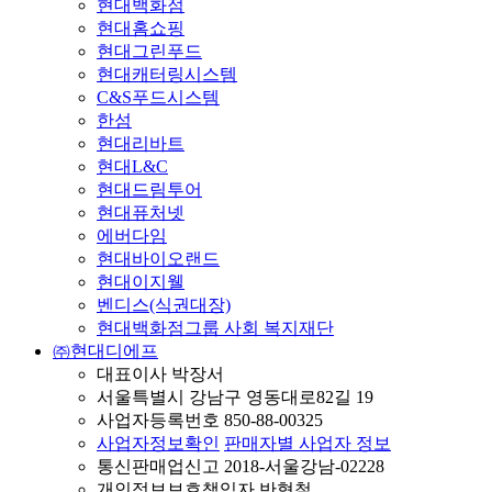
현대백화점
현대홈쇼핑
현대그린푸드
현대캐터링시스템
C&S푸드시스템
한섬
현대리바트
현대L&C
현대드림투어
현대퓨처넷
에버다임
현대바이오랜드
현대이지웰
벤디스(식권대장)
현대백화점그룹 사회 복지재단
㈜현대디에프
대표이사 박장서
서울특별시 강남구 영동대로82길 19
사업자등록번호 850-88-00325
사업자정보확인
판매자별 사업자 정보
통신판매업신고 2018-서울강남-02228
개인정보보호책임자 반형철