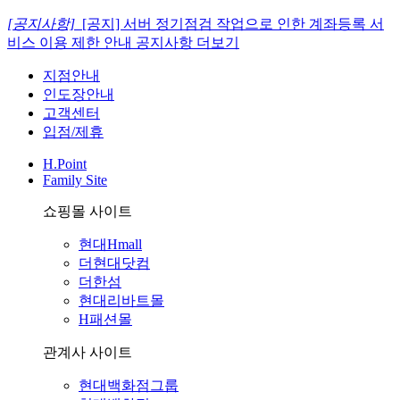
[공지사항]
[공지] 서버 정기점검 작업으로 인한 계좌등록 서
비스 이용 제한 안내
공지사항 더보기
지점안내
인도장안내
고객센터
입점/제휴
H.Point
Family Site
쇼핑몰 사이트
현대Hmall
더현대닷컴
더한섬
현대리바트몰
H패션몰
관계사 사이트
현대백화점그룹