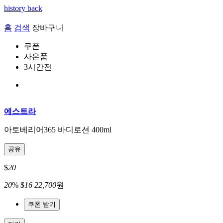
history back
홈
검색
장바구니
쿠폰
사은품
3시간전
에스트라
아토베리어365 바디로션 400ml
공유
$
20
20
%
$
16
22,700
원
쿠폰 받기