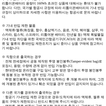
리튬이온배터리 용량이 160Wh 초과인 상품에 대해서는 휴대가 불가
합니다. 다만, 국가별 항공사 규정에 따라 리튬이온배터리의 기내 반입
규정이 상이하므로 자세한 사항은 이용하시는 항공사로 문의 바랍니
다.
※ 기내 반입 제한 물품
ㆍ액체류/젤류(화장품, 향수, 홍삼엑기스, 음료, 치약, 헤어젤, 샴푸, 마
스카라, 립스틱, 스프레이, 리튬여분 배터리, 만년필 등) 액체 폭발물질
기내 반입 차단을 위한 국제민간항공기구(ICAO)의 권고에 따라 액체
류 및 젤류의 휴대반입 제한조치가 실시 중이니 상품 구매에 참고하시
기 바랍니다.
※ 직항으로 출국하는 경우
ㆍ전체 면세점에서 공동 제작된 투명 봉인봉투(Tamper-evident bag)로
포장시, 용량, 수량에 관계 없이 반입 가능합니다.
ㆍ현대면세점 온라인몰 구입 당시 교부 받은 영수증이 투명 봉인봉투
에 동봉 또는 부착된 경우 반입 가능합니다.
ㆍ투명 봉인봉투는 최종 목적지에 도착하신 후 개봉 하셔야 하며, 그전
에 개봉된 흔적이 있거나 훼손 되었을 경우 반입이 금지되어 있습니다.
※ 다른 국가를 경유하여 출국하는 경우
ㆍ항공기 기내반입 제한 규정으로 경유/도착지에 따라 액체류, 젤류 제
품의 구매가 제한되오니 반드시 확인해 주시기 바랍니다.