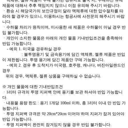
ㆍ액체류, 젤류 제품이 구매 불가한 경유지로 출국 시, 구매하신 규제
제품에 대해서 추후 책임지지 않으니 이점 유의해 주시기 바랍니다.
ㆍ환승 시 해당국가의 보안규정이 달라 액체류에 대한 압수절차를 따
라야 할 경우가 있으니, 이용하시는 항공사에 사전문의 해주시기 바랍
니다.
ㆍ수하물 처리가 원칙이며, 미사용한 새 제품은 수하물이 아닐 경우 반
입 불가합니다.
ㆍ개인이 소지한 물품은 아래의 개인 물품 기내반입조건을 충족해야
반입 가능합니다.
- 예외 1. 미국을 경유하실 경우
: 불투명용기 및 금속용기에 담긴 액체류, 젤류 제품은 반입
이 제한됩니다. 투명 용기에 담긴 제품만 구매 가능합니다.
- 예외 2. 경유 후 도착지가 미국령, 호주령, 캐나다, 버진아일랜드인
경우
위의 경우, 액체류, 젤류 상품을 구매하실 수 없습니다.
※ 개인 물품에 대한 기내반입조건
ㆍ1리터 규격의 투명 지퍼백 안에 용기를 보관 하셔야 반입 가능합니
다.
ㆍ내용물 용량 한도 : 용기 1개당 100ml 이하, 총 1리터 이내 만 반입 가
능합니다.
ㆍ투명 지퍼백 규격은 약 20cm*20cm 이어야 하며 지퍼가 잠겨 있어야
반입 가능합니다.
ㆍ투명 지퍼백이 완전히 잠겨있지 않을 경우 반입 불가합니다.