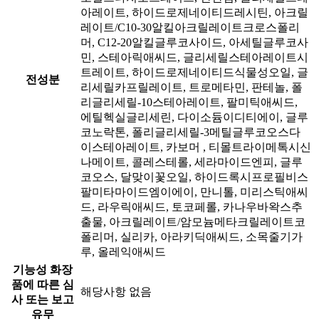
아레이트, 하이드로제네이티드레시틴, 아크릴
레이트/C10-30알킬아크릴레이트크로스폴리
머, C12-20알킬글루코사이드, 아세틸글루코사
민, 스테아릭애씨드, 글리세릴스테아레이트시
트레이트, 하이드로제네이티드식물성오일, 글
전성분
리세릴카프릴레이트, 트로메타민, 판테놀, 폴
리글리세릴-10스테아레이트, 팔미틱애씨드,
에틸헥실글리세린, 다이소듐이디티에이, 글루
코노락톤, 폴리글리세릴-3메틸글루코오스다
이스테아레이트, 카보머 , 티몰트라이메톡시신
나메이트, 콜레스테롤, 세라마이드엔피, 글루
코오스, 달맞이꽃오일, 하이드록시프로필비스
팔미타마이드엠이에이, 만니톨, 미리스틱애씨
드, 라우릭애씨드, 토코페롤, 카나우바왁스추
출물, 아크릴레이트/암모늄메타크릴레이트코
폴리머, 실리카, 아라키딕애씨드, 소목줄기가
루, 올레익애씨드
기능성 화장
품에 따른 심
해당사항 없음
사 또는 보고
유무