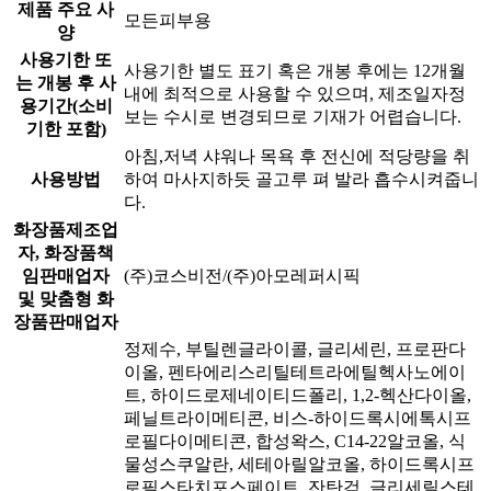
제품 주요 사
모든피부용
양
사용기한 또
사용기한 별도 표기 혹은 개봉 후에는 12개월
는 개봉 후 사
내에 최적으로 사용할 수 있으며, 제조일자정
용기간(소비
보는 수시로 변경되므로 기재가 어렵습니다.
기한 포함)
아침,저녁 샤워나 목욕 후 전신에 적당량을 취
사용방법
하여 마사지하듯 골고루 펴 발라 흡수시켜줍니
다.
화장품제조업
자, 화장품책
임판매업자
(주)코스비전/(주)아모레퍼시픽
및 맞춤형 화
장품판매업자
정제수, 부틸렌글라이콜, 글리세린, 프로판다
이올, 펜타에리스리틸테트라에틸헥사노에이
트, 하이드로제네이티드폴리, 1,2-헥산다이올,
페닐트라이메티콘, 비스-하이드록시에톡시프
로필다이메티콘, 합성왁스, C14-22알코올, 식
물성스쿠알란, 세테아릴알코올, 하이드록시프
로필스타치포스페이트, 잔탄검, 글리세릴스테