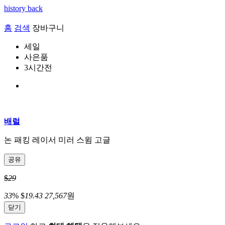
history back
홈
검색
장바구니
세일
사은품
3시간전
배럴
논 패킹 레이서 미러 스윔 고글
공유
$
29
33
%
$
19.43
27,567
원
닫기