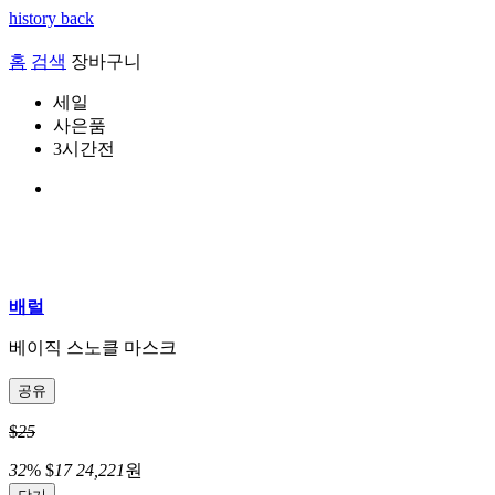
history back
홈
검색
장바구니
세일
사은품
3시간전
배럴
베이직 스노클 마스크
공유
$
25
32
%
$
17
24,221
원