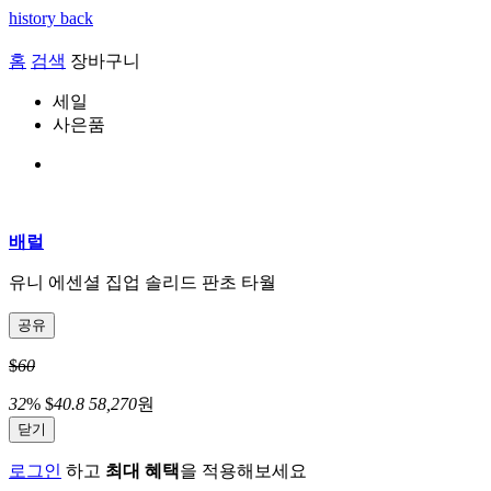
history back
홈
검색
장바구니
세일
사은품
배럴
유니 에센셜 집업 솔리드 판초 타월
공유
$
60
32
%
$
40.8
58,270
원
닫기
로그인
하고
최대 혜택
을 적용해보세요